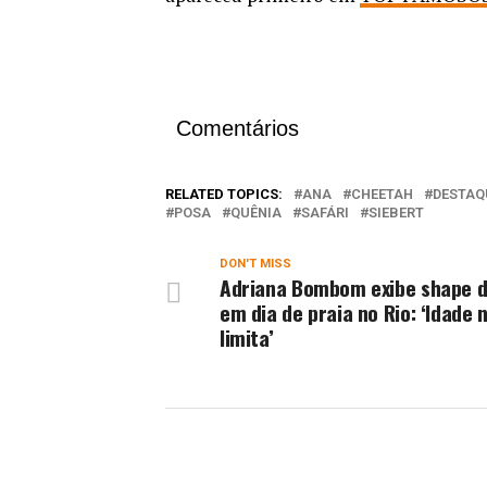
Comentários
RELATED TOPICS:
ANA
CHEETAH
DESTAQ
POSA
QUÊNIA
SAFÁRI
SIEBERT
DON'T MISS
Adriana Bombom exibe shape d
em dia de praia no Rio: ‘Idade 
limita’