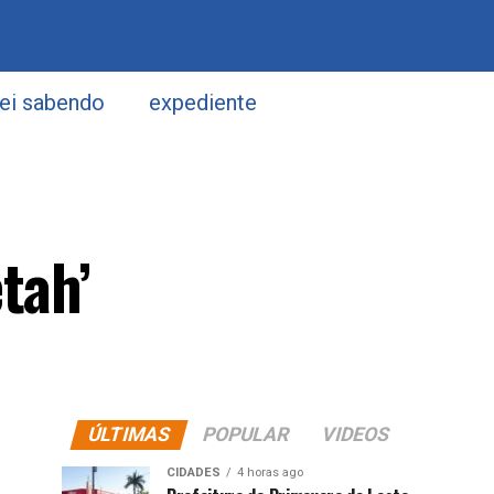
uei sabendo
expediente
tah’
ÚLTIMAS
POPULAR
VIDEOS
CIDADES
4 horas ago