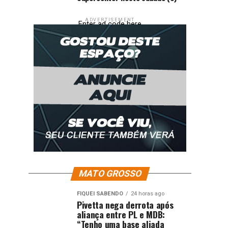
ADVERTISEMENT
Enter ad code here
MATO GROSSO
FIQUEI SABENDO
24 horas ago
Pivetta nega derrota após
aliança entre PL e MDB:
“Tenho uma base aliada