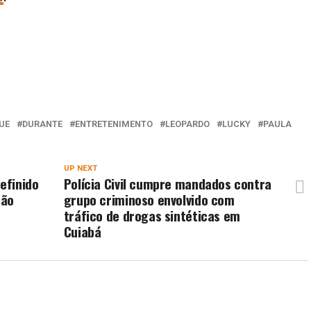
UE
DURANTE
ENTRETENIMENTO
LEOPARDO
LUCKY
PAULA
UP NEXT
efinido
Polícia Civil cumpre mandados contra
não
grupo criminoso envolvido com
tráfico de drogas sintéticas em
Cuiabá