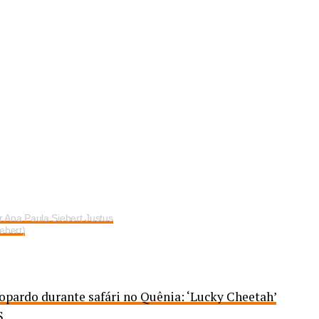
 Ana Paula Siebert Justus
ebert)
opardo durante safári no Quênia: ‘Lucky Cheetah’
S
.