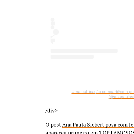
Uma publicação compartilhada por
(@anapaulasi
/div>
O post
Ana Paula Siebert posa com le
apareceu primeiro em
TOP FAMOSO