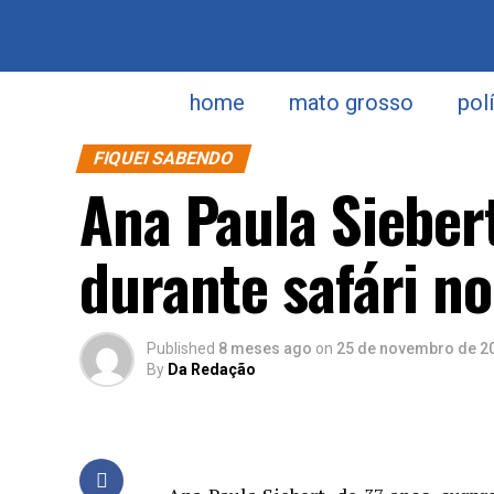
home
mato grosso
pol
FIQUEI SABENDO
Ana Paula Sieber
durante safári no
Published
8 meses ago
on
25 de novembro de 2
By
Da Redação