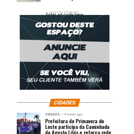
ADVERTISEMENT
Enter ad code here
CIDADES
CIDADES
4 horas ago
Prefeitura de Primavera do
Leste participa da Caminhada
do Agosto Lilás e reforça rede