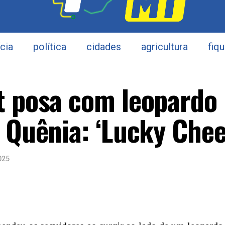
ícia
política
cidades
agricultura
fiq
t posa com leopardo
 Quênia: ‘Lucky Chee
025