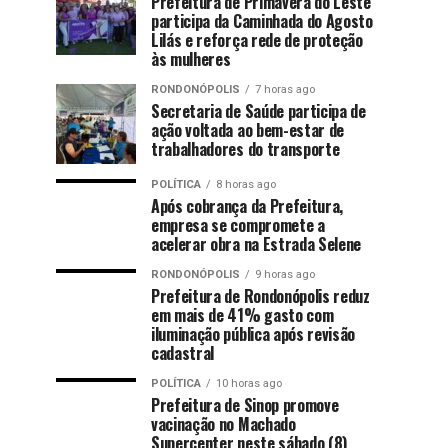
Prefeitura de Primavera do Leste
participa da Caminhada do Agosto
Lilás e reforça rede de proteção
às mulheres
RONDONÓPOLIS
7 horas ago
Secretaria de Saúde participa de
ação voltada ao bem-estar de
trabalhadores do transporte
POLÍTICA
8 horas ago
Após cobrança da Prefeitura,
empresa se compromete a
acelerar obra na Estrada Selene
RONDONÓPOLIS
9 horas ago
Prefeitura de Rondonópolis reduz
em mais de 41% gasto com
iluminação pública após revisão
cadastral
POLÍTICA
10 horas ago
Prefeitura de Sinop promove
vacinação no Machado
Supercenter neste sábado (8)