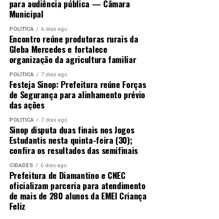
dominação de raça se dava pela cor, mas essa sessão
para audiência pública — Câmara
Municipal
especial no Parlamento Estadual partindo de dois
deputados de cor, demonstra que isto está mudando”,
POLÍTICA
6 dias ago
disse o presidente que também foi um dos
Encontro reúne produtoras rurais da
Gleba Mercedes e fortalece
homenageados.
organização da agricultura familiar
Juca do Guaraná assinalou durante a Sessão Especial que
POLÍTICA
7 dias ago
todos os homenageados naquela sessão também
Festeja Sinop: Prefeitura reúne Forças
de Segurança para alinhamento prévio
deveriam se sentir ainda mais prestigiados pois ele
das ações
estava dividindo com eles o Título de Cidadão
Vilabelense.
POLÍTICA
7 dias ago
Sinop disputa duas finais nos Jogos
Estudantis nesta quinta-feira (30);
“Vila Bela da Santíssima Trindade que já foi capital de
confira os resultados das semifinais
Mato Grosso é uma cidade que tinha como uma de suas
principais características a quase totalidade de sua
CIDADES
6 dias ago
Prefeitura de Diamantino e CNEC
população da raça negra, já que a região era
oficializam parceria para atendimento
predominantemente de quilombolas”, explicou Juca do
de mais de 280 alunos da EMEI Criança
Guaraná assinalando que vai busca e utilizar o seu titulo
Feliz
de Cidadão Vilabelense.