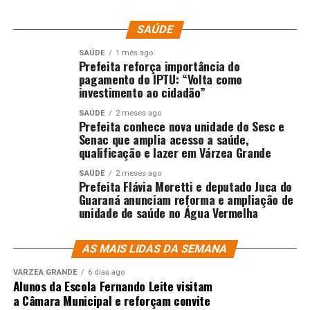
combater a desigualdade promovida pelo racismo e a
intolerância religiosa.
SAÚDE
“A Educação é transformadora e somente ela pode
SAÚDE
1 mês ago
Prefeita reforça importância do
inserir nas novas geração, o sentimento de igualdade, de
pagamento do IPTU: “Volta como
respeito ao próximo independente de sua cor, raça,
investimento ao cidadão”
credo”, disse Rinaldo falando para o secretário de
SAÚDE
2 meses ago
Educação de Cuiabá, presente ao evento, Amauri Monge.
Prefeita conhece nova unidade do Sesc e
Senac que amplia acesso a saúde,
Já para Manoel Francisco da Silva Júnior, presidente do
qualificação e lazer em Várzea Grande
Conselho Estadual de Promoção da Igualdade Racial
SAÚDE
2 meses ago
(CEPIR), o titular da Pasta de Educação de Cuiabá tem
Prefeita Flávia Moretti e deputado Juca do
Guaraná anunciam reforma e ampliação de
efetiva participação na política de desigualdade
unidade de saúde no Água Vermelha
racional, pois ele mesmo, é presidente por ter sido
indicado pelo secretário.
AS MAIS LIDAS DA SEMANA
“Nossa luta não para porque ainda existem aqueles que
VÁRZEA GRANDE
6 dias ago
não nos reconhece como iguais, mas é preciso
Alunos da Escola Fernando Leite visitam
compreender que foi inserido durante séculos que a
a Câmara Municipal e reforçam convite