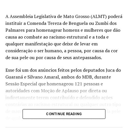
A Assembleia Legislativa de Mato Grosso (ALMT) poderá
instituir a Comenda Tereza de Benguela ou Zumbi dos
Palmares para homenagear homens e mulheres que dão
causa ao combate ao racismo estrutural e a toda e
qualquer manifestação que deixe de levar em
consideração o ser humano, a pessoa, por causa da cor
de sua pele ou por causa de seus antepassados.
Esse foi um dos anúncios feitos pelos deputados Juca do
Guaraná e Silvano Amaral, ambos do MDB, durante
Sessão Especial que homenageou 121 pessoas e
autoridades com Moção de Aplauso por direta ou
indiretamente terem contribuído e defendido ações
contrárias ao racismo estrutural ou qualquer outro tipo
de manifestação que leve em consideração a cor da pele
CONTINUE READING
de qualquer pessoa e consequentemente terem
defendido Mato Grosso e o Brasil, pois a altivez de uma