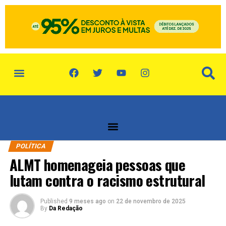
política de privacidade
quem somos
POLÍTICA
ALMT homenageia pessoas que
lutam contra o racismo estrutural
Published
9 meses ago
on
22 de novembro de 2025
By
Da Redação