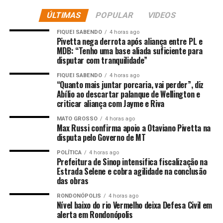
Nação está em respeitar seus povos, culturas,
ÚLTIMAS
POPULAR
VIDEOS
ancestralidades e tudo que traduz a miscigenação
existente em um país de mais de 200 milhões de pessoas.
FIQUEI SABENDO
4 horas ago
Pivetta nega derrota após aliança entre PL e
MDB: “Tenho uma base aliada suficiente para
Em 13 de maio de 2025, completaram-se 137 anos da
disputar com tranquilidade”
abolição da escravatura no Brasil, que ocorreu com a
assinatura da Lei Áurea em 1888.
FIQUEI SABENDO
4 horas ago
“Quanto mais juntar porcaria, vai perder”, diz
Abílio ao descartar palanque de Wellington e
“Mesmo caminhando para quase 150 anos desde que os
criticar aliança com Jayme e Riva
negros deixaram de ser tutelados, marginalizados,
MATO GROSSO
4 horas ago
criminalizados e explorados, ainda se percebe uma
Max Russi confirma apoio a Otaviano Pivetta na
indiferença, um tratamento que ainda nos distância de
disputa pelo Governo de MT
outros seres humanos, apenas por causa da cor de nossa
POLÍTICA
4 horas ago
pele”, disse o deputado Juca do Guaraná falando em
Prefeitura de Sinop intensifica fiscalização na
nome da Assembleia Legislativa de Mato Grosso em
Estrada Selene e cobra agilidade na conclusão
das obras
concorrida solenidade que contou com a presença de
diversas autoridades, como o desembargador Juvenal
RONDONÓPOLIS
4 horas ago
Nível baixo do rio Vermelho deixa Defesa Civil em
Pereira e a juíza Renata do Carmo Evaristo Parreira,
alerta em Rondonópolis
ambos descendentes de pretos e pardos.