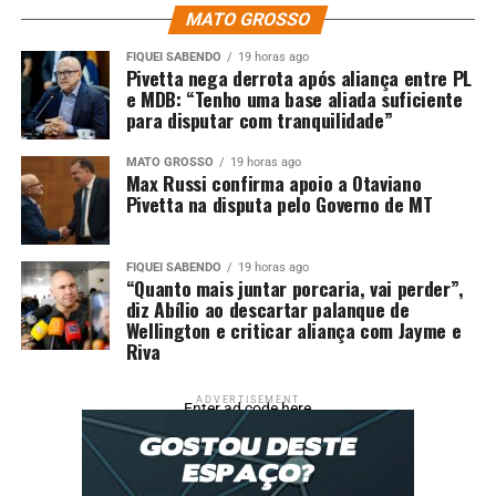
Haverá, ainda, pedido para parcelar dívidas de R$ 200
MATO GROSSO
milhões da Empresa Cuiabana de Saúde Pública (ECSP)
FIQUEI SABENDO
19 horas ago
relacionadas ao INSS (Instituto Nacional do Seguro
Pivetta nega derrota após aliança entre PL
e MDB: “Tenho uma base aliada suficiente
Social), IRRF (Imposto de Renda Retido na Fonte) e
para disputar com tranquilidade”
fornecedores.
MATO GROSSO
19 horas ago
#PraCegoVer
Max Russi confirma apoio a Otaviano
Pivetta na disputa pelo Governo de MT
A foto ilustra o prédio da Prefeitura de Cuiabá, com
predominância de cores verde e branca na fachada. É
FIQUEI SABENDO
19 horas ago
possível visualizar também o piso da Praça Alencastro,
“Quanto mais juntar porcaria, vai perder”,
de tonalidade marrom-clara, com pés de árvore repletos
diz Abílio ao descartar palanque de
Wellington e criticar aliança com Jayme e
de folhas verdes em seus galhos.
Riva
Fonte:
Prefeitura de Cuiabá – MT
ADVERTISEMENT
Enter ad code here
Comentários