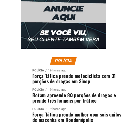
RELATED TOPICS:
AVANÇA
CUIABÁ
CUIABA..CBA
DESTAQUE
DÍVIDA
HERDADA
MILHÕES
PARA
PREFEITURA
PROPOSTA
QUITAR
UP NEXT
Prefeitura de Cuiabá leva atendimentos de saúde a
pessoas em situação de rua
DON'T MISS
Projeto de incentivo ao escotismo de autoria de Paula
Calil é aprovado
POLÍCIA
POLÍCIA
19 horas ago
Força Tática prende motociclista com 31
porções de drogas em Sinop
POLÍCIA
19 horas ago
Rotam apreende 80 porções de drogas e
prende três homens por tráfico
POLÍCIA
19 horas ago
Força Tática prende mulher com seis quilos
de maconha em Rondonópolis