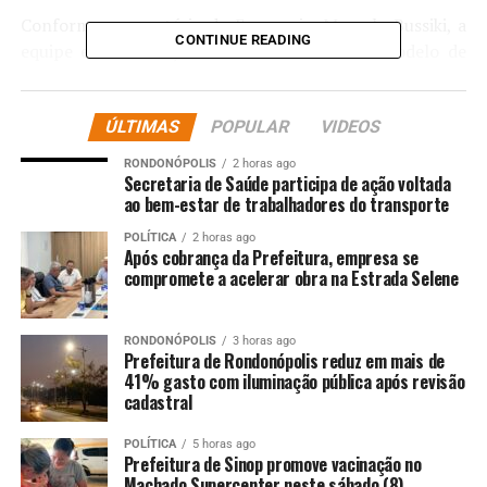
Conforme o secretário de Economia, Marcelo Bussiki, a
CONTINUE READING
equipe econômica já deu aval favorável ao modelo de
parcelamento idealizado pelo Poder Executivo. Uma das
propostas em discussão é a seguinte: se o credor aceitar
ÚLTIMAS
POPULAR
VIDEOS
o pagamento parcelado, poderá vir a receber a quantia
total em parcelas menores, desde que sejam concedidos
RONDONÓPOLIS
2 horas ago
descontos ao município. “É uma proposta interessante
Secretaria de Saúde participa de ação voltada
ao bem-estar de trabalhadores do transporte
que está em fase de discussão avançada”, explica o
secretário Marcelo Bussiki.
POLÍTICA
2 horas ago
Após cobrança da Prefeitura, empresa se
compromete a acelerar obra na Estrada Selene
Falta, ainda, o parecer da Procuradoria Geral do
Município (PGM) para atestar a credibilidade jurídica
necessária. Posteriormente, será encaminhado à
RONDONÓPOLIS
3 horas ago
Secretaria de Governo, que, por sua vez, remeterá à
Prefeitura de Rondonópolis reduz em mais de
41% gasto com iluminação pública após revisão
Câmara Municipal de Cuiabá.
cadastral
Uma das metas, a partir da renegociação das dívidas, é
POLÍTICA
5 horas ago
que Cuiabá atinja o objetivo de aumentar a nota de
Prefeitura de Sinop promove vacinação no
Machado Supercenter neste sábado (8)
Capacidade de Pagamento (Capag) junto à Secretaria do