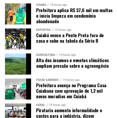
CUIABÁ
19 horas ago
Prefeitura aplica R$ 37,6 mil em multas
e inicia limpeza em condomínio
abandonado
ESPORTES
19 horas ago
Cuiabá vence a Ponte Preta fora de
casa e sobe na tabela da Série B
AGRICULTURA
19 horas ago
Alta dos insumos e eventos climáticos
ampliam pressão sobre o agronegócio
FIQUEI SABENDO
19 horas ago
Prefeitura avança no Programa Casa
Cuiabana com aprovação de 1,2 mil
novas moradias em Cuiabá
GERAL
19 horas ago
Pirataria aumenta informalidade e
custos para a indústria, dizem