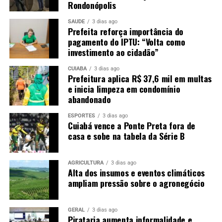
Rondonópolis
SAÚDE
3 dias ago
Prefeita reforça importância do
pagamento do IPTU: “Volta como
investimento ao cidadão”
CUIABÁ
3 dias ago
Prefeitura aplica R$ 37,6 mil em multas
e inicia limpeza em condomínio
abandonado
ESPORTES
3 dias ago
Cuiabá vence a Ponte Preta fora de
casa e sobe na tabela da Série B
AGRICULTURA
3 dias ago
Alta dos insumos e eventos climáticos
ampliam pressão sobre o agronegócio
GERAL
3 dias ago
Pirataria aumenta informalidade e