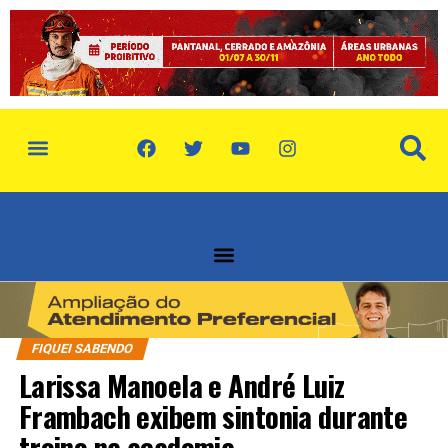
política de privacidade
quem somos
FIQUEI SABENDO
Larissa Manoela e André Luiz
Frambach exibem sintonia durante
treino na academia