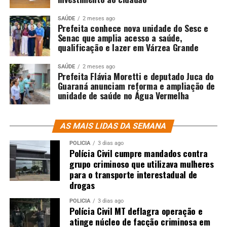
SAÚDE
2 meses ago
Prefeita conhece nova unidade do Sesc e
Senac que amplia acesso a saúde,
qualificação e lazer em Várzea Grande
SAÚDE
2 meses ago
Prefeita Flávia Moretti e deputado Juca do
Guaraná anunciam reforma e ampliação de
unidade de saúde no Água Vermelha
AS MAIS LIDAS DA SEMANA
POLÍCIA
3 dias ago
Polícia Civil cumpre mandados contra
grupo criminoso que utilizava mulheres
para o transporte interestadual de
drogas
POLÍCIA
3 dias ago
Polícia Civil MT deflagra operação e
atinge núcleo de facção criminosa em