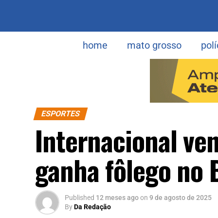
home
mato grosso
polí
ESPORTES
Internacional ve
ganha fôlego no B
Published
12 meses ago
on
9 de agosto de 2025
By
Da Redação