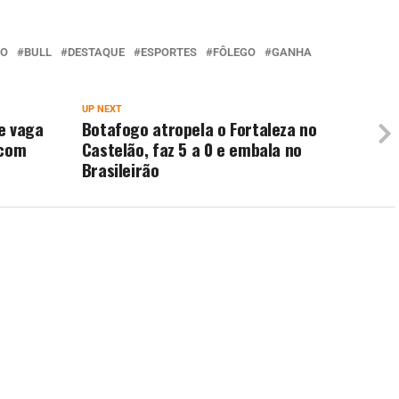
ÃO
BULL
DESTAQUE
ESPORTES
FÔLEGO
GANHA
UP NEXT
e vaga
Botafogo atropela o Fortaleza no
 com
Castelão, faz 5 a 0 e embala no
Brasileirão