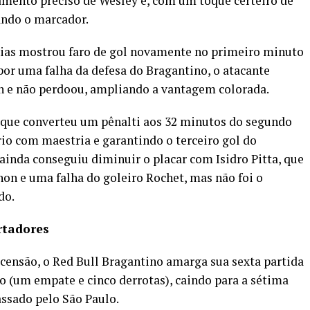
mento preciso de Wesley e, com um toque certeiro de
ando o marcador.
ias mostrou faro de gol novamente no primeiro minuto
or uma falha da defesa do Bragantino, o atacante
ton e não perdoou, ampliando a vantagem colorada.
k, que converteu um pênalti aos 32 minutos do segundo
io com maestria e garantindo o terceiro gol do
ainda conseguiu diminuir o placar com Isidro Pitta, que
hon e uma falha do goleiro Rochet, mas não foi o
do.
rtadores
scensão, o Red Bull Bragantino amarga sua sexta partida
ão (um empate e cinco derrotas), caindo para a sétima
ssado pelo São Paulo.