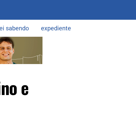
uei sabendo
expediente
ino e