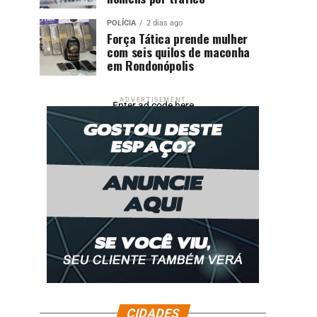
POLÍCIA
2 dias ago
Força Tática prende mulher
com seis quilos de maconha
em Rondonópolis
ADVERTISEMENT
Enter ad code here
CIDADES