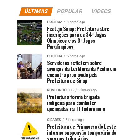
ÚLTIMAS
POPULAR
VIDEOS
POLÍTICA
3 horas ago
Festeja Sinop: Prefeitura abre
inscrições para os 34º Jogos
Olímpicos e os 3º Jogos
Paralímpicos
POLÍTICA
5 horas ago
Servidoras refletem sobre
avanços da Lei Maria da Penha em
encontro promovido pela
Prefeitura de Sinop
RONDONÓPOLIS
5 horas ago
Prefeitura forma brigada
indígena para combater
queimadas na TI Tadarimana
CIDADES
5 horas ago
Prefeitura de Primavera do Leste
informa suspensão temporária de
serviços tributários