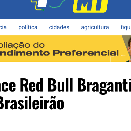
cia
política
cidades
agricultura
fiq
nce Red Bull Bragant
rasileirão