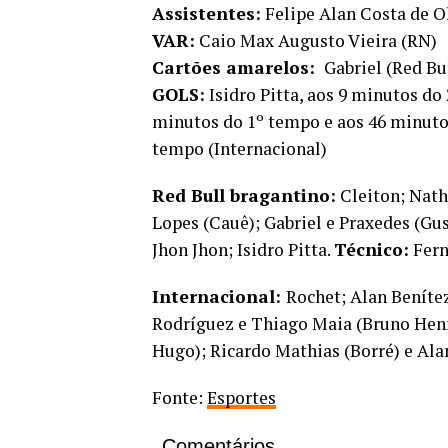
Assistentes:
Felipe Alan Costa de Ol
VAR:
Caio Max Augusto Vieira (RN)
Cartões amarelos:
Gabriel (Red Bu
GOLS:
Isidro Pitta, aos 9 minutos do
minutos do 1º tempo e aos 46 minutos
tempo (Internacional)
Red Bull bragantino:
Cleiton; Nath
Lopes (Cauê); Gabriel e Praxedes (Gu
Jhon Jhon; Isidro Pitta.
Técnico:
Fern
Internacional:
Rochet; Alan Benítez
Rodríguez e Thiago Maia (Bruno Henri
Hugo); Ricardo Mathias (Borré) e Ala
Fonte:
Esportes
Comentários