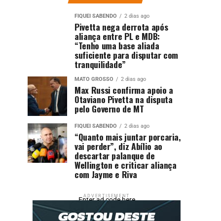
FIQUEI SABENDO
2 dias ago
Pivetta nega derrota após
aliança entre PL e MDB:
“Tenho uma base aliada
suficiente para disputar com
tranquilidade”
MATO GROSSO
2 dias ago
Max Russi confirma apoio a
Otaviano Pivetta na disputa
pelo Governo de MT
FIQUEI SABENDO
2 dias ago
“Quanto mais juntar porcaria,
vai perder”, diz Abílio ao
descartar palanque de
Wellington e criticar aliança
com Jayme e Riva
ADVERTISEMENT
Enter ad code here