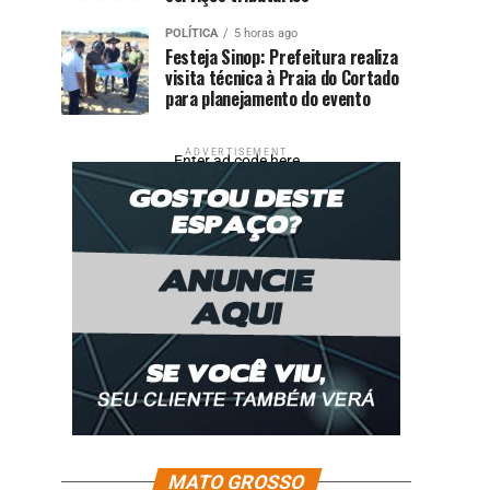
POLÍTICA
5 horas ago
Festeja Sinop: Prefeitura realiza
visita técnica à Praia do Cortado
para planejamento do evento
ADVERTISEMENT
Enter ad code here
MATO GROSSO