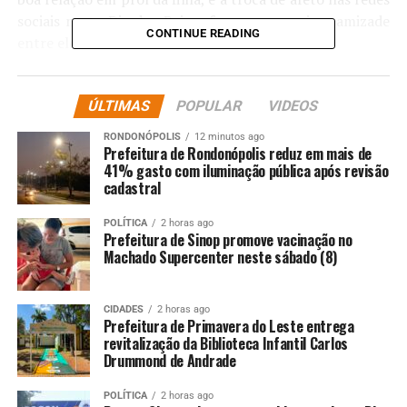
sociais neste Dia dos Pais reforça a parceria e amizade
CONTINUE READING
entre eles. Confira abaixo:
ÚLTIMAS
POPULAR
VIDEOS
RONDONÓPOLIS
12 minutos ago
Prefeitura de Rondonópolis reduz em mais de
41% gasto com iluminação pública após revisão
cadastral
POLÍTICA
2 horas ago
Prefeitura de Sinop promove vacinação no
Machado Supercenter neste sábado (8)
CIDADES
2 horas ago
Prefeitura de Primavera do Leste entrega
revitalização da Biblioteca Infantil Carlos
Drummond de Andrade
POLÍTICA
2 horas ago