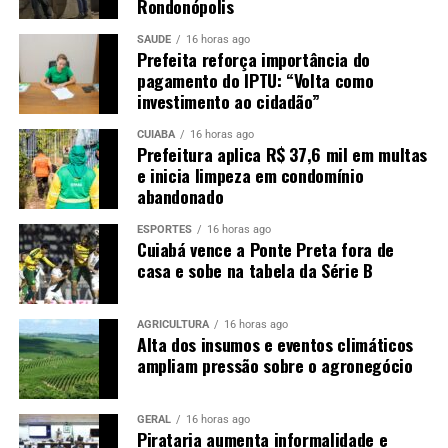
Rondonópolis
SAÚDE
16 horas ago
Prefeita reforça importância do
pagamento do IPTU: “Volta como
investimento ao cidadão”
CUIABÁ
16 horas ago
Prefeitura aplica R$ 37,6 mil em multas
e inicia limpeza em condomínio
abandonado
ESPORTES
16 horas ago
Cuiabá vence a Ponte Preta fora de
casa e sobe na tabela da Série B
AGRICULTURA
16 horas ago
Alta dos insumos e eventos climáticos
ampliam pressão sobre o agronegócio
GERAL
16 horas ago
Pirataria aumenta informalidade e