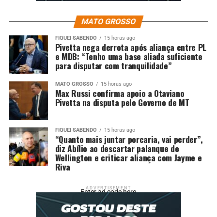
RELATED TOPICS:
CAUÃ
DESTAQUE
DIA
DOS
ENTRETENIMENTO
GRAZI
MASSAFERA
PAI
PAIS
MATO GROSSO
PARABENIZA
PELO
PRESENTE
REYMOND
FIQUEI SABENDO
15 horas ago
UP NEXT
Pivetta nega derrota após aliança entre PL
Flora Cruz homenageia Arlindo Cruz no Dia dos Pais após
e MDB: “Tenho uma base aliada suficiente
sepultamento: ‘Foi difícil’
para disputar com tranquilidade”
DON'T MISS
Neymar comemora Dia dos Pais com filhos e recebe
MATO GROSSO
15 horas ago
Max Russi confirma apoio a Otaviano
homenagem especial: ‘Meu pai é 10’
Pivetta na disputa pelo Governo de MT
FIQUEI SABENDO
15 horas ago
“Quanto mais juntar porcaria, vai perder”,
diz Abílio ao descartar palanque de
Wellington e criticar aliança com Jayme e
Riva
ADVERTISEMENT
Enter ad code here