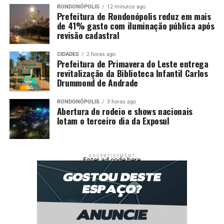
RONDONÓPOLIS
12 minutos ago
Prefeitura de Rondonópolis reduz em mais
de 41% gasto com iluminação pública após
revisão cadastral
CIDADES
2 horas ago
Prefeitura de Primavera do Leste entrega
revitalização da Biblioteca Infantil Carlos
Drummond de Andrade
RONDONÓPOLIS
3 horas ago
Abertura do rodeio e shows nacionais
lotam o terceiro dia da Exposul
ADVERTISEMENT
Enter ad code here