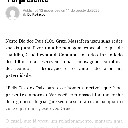
Published
12 meses ago
on
11 de agosto de 2025
By
Da Redação
Neste Dia dos Pais (10), Grazi Massafera usou suas redes
sociais para fazer uma homenagem especial ao pai de
sua filha, Cauã Reymond. Com uma foto do ator ao lado
do filho, ela escreveu uma mensagem carinhosa
destacando a dedicação e o amor do ator na
paternidade.
“Feliz Dia dos Pais para esse homem incrível, que é pai
presente e amoroso. Ver você com nosso filho me enche
de orgulho e alegria. Que seu dia seja tão especial quanto
você é para nós”, escreveu Grazi.
O casal, que já viveu um relacionamento, mantém uma
boa relação em prol da filha, e a troca de afeto nas redes