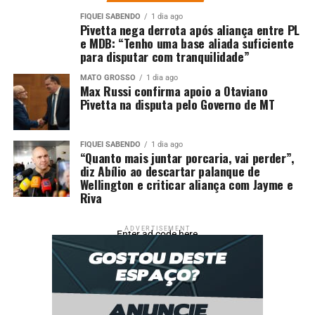
;
FIQUEI SABENDO
1 dia ago
Pivetta nega derrota após aliança entre PL
e MDB: “Tenho uma base aliada suficiente
Comentários
para disputar com tranquilidade”
MATO GROSSO
1 dia ago
RELATED TOPICS:
Max Russi confirma apoio a Otaviano
AGOSTO
AGRICULTURA
BILHÕES
CARNES
DESTAQUE
MAIS
PRIMEIRA
QUINZENA
Pivetta na disputa pelo Governo de MT
SOMARAM
UP NEXT
FIQUEI SABENDO
1 dia ago
Governo anuncia pacote de R$ 30 bilhões para apoiar
“Quanto mais juntar porcaria, vai perder”,
exportadores afetados pelo tarifaço
diz Abílio ao descartar palanque de
Wellington e criticar aliança com Jayme e
DON'T MISS
Riva
Governo promete anunciar hoje ajuda de R$ 30 bilhões
para empresas atingidas por tarifaço
ADVERTISEMENT
Enter ad code here