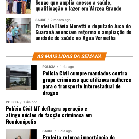
Senac que amplia acesso a saúde,
qualificação e lazer em Várzea Grande
SAÚDE
2 meses ago
Prefeita Flávia Moretti e deputado Juca do
Guaraná anunciam reforma e ampliação de
unidade de saúde no Água Vermelha
AS MAIS LIDAS DA SEMANA
POLÍCIA
1 dia ago
Polícia Civil cumpre mandados contra
grupo criminoso que utilizava mulheres
para o transporte interestadual de
drogas
POLÍCIA
1 dia ago
Polícia Civil MT deflagra operação e
atinge núcleo de facção criminosa em
Rondonópolis
SAÚDE
1 dia ago
Prefeita reforça importância do