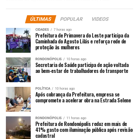
toneladas, com média diária próxima de 13,4 mil
toneladas — um salto de 35,7% em relação ao mesmo
ÚLTIMAS
POPULAR
VIDEOS
período de 2024. O preço médio também subiu,
atingindo US$ 5.557 por tonelada, 25,3% acima do valor
CIDADES
7 horas ago
Prefeitura de Primavera do Leste participa da
do ano passado. O faturamento diário cresceu 70%,
Caminhada do Agosto Lilás e reforça rede de
chegando a US$ 74,5 milhões, e a projeção é que o
proteção às mulheres
volume total de agosto possa alcançar 320 mil
toneladas, superando as 276,8 mil registradas em julho.
RONDONÓPOLIS
10 horas ago
Secretaria de Saúde participa de ação voltada
ao bem-estar de trabalhadores do transporte
A carne suína também apresenta resultado firme.
Foram 33,9 mil toneladas exportadas até a segunda
semana do mês, com média diária de 5,6 mil toneladas,
POLÍTICA
10 horas ago
Após cobrança da Prefeitura, empresa se
alta de 17,4% sobre agosto do ano anterior. O preço
compromete a acelerar obra na Estrada Selene
médio teve leve elevação, para US$ 2.545,2 por
tonelada, e a receita total já ultrapassa US$ 86 milhões,
com avanço de 21,4% na média diária em comparação a
RONDONÓPOLIS
11 horas ago
Prefeitura de Rondonópolis reduz em mais de
2024.
41% gasto com iluminação pública após revisão
cadastral
Nas aves, o volume embarcado alcançou 112,8 mil