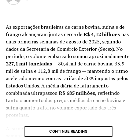
As exportações brasileiras de carne bovina, suína e de
frango alcançaram juntas cerca de
R$ 4,12 bilhões
nas
duas primeiras semanas de agosto de 2025, segundo
dados da Secretaria de Comércio Exterior (Secex). No
período, o volume embarcado somou aproximadamente
227,1 mil toneladas
— 80,4 mil de carne bovina, 33,9
mil de suína e 112,8 mil de frango — mantendo o ritmo
acelerado mesmo com as tarifas de 50% impostas pelos
Estados Unidos. A média diária de faturamento
combinada ultrapassou
R$ 685 milhões
, refletindo
tanto o aumento dos preços médios da carne bovina e
suína quanto a alta no volume exportado das três
proteínas.
A carne bovina puxa o movimento. Até a segunda
CONTINUE READING
semana de agosto, foram embarcadas 80,4 mil