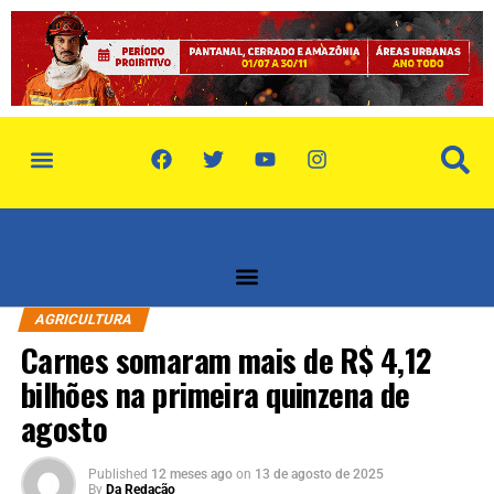
política de privacidade
quem somos
AGRICULTURA
Carnes somaram mais de R$ 4,12
bilhões na primeira quinzena de
agosto
Published
12 meses ago
on
13 de agosto de 2025
By
Da Redação