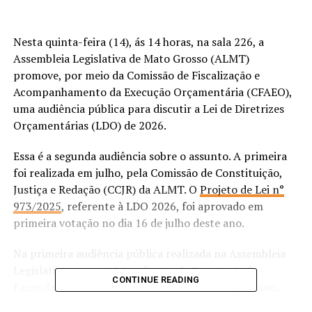
Nesta quinta-feira (14), ás 14 horas, na sala 226, a
Assembleia Legislativa de Mato Grosso (ALMT)
promove, por meio da Comissão de Fiscalização e
Acompanhamento da Execução Orçamentária (CFAEO),
uma audiência pública para discutir a Lei de Diretrizes
Orçamentárias (LDO) de 2026.
Essa é a segunda audiência sobre o assunto. A primeira
foi realizada em julho, pela Comissão de Constituição,
Justiça e Redação (CCJR) da ALMT. O
Projeto de Lei n°
973/2025
, referente à LDO 2026, foi aprovado em
primeira votação no dia 16 de julho deste ano.
Na primeira audiência pública realizada na Assembleia
Legislativa, o secretário adjunto da Secretaria de
CONTINUE READING
Fazenda de Mato Grosso (Sefaz), Ricardo Capistrano,
apresentou os principais números do PLDO 2026.