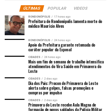
Naquela ocasião, ele revelou que a proposta prevê uma
ÚLTIMAS
POPULAR
VIDEOS
receita estimada de R$ 39,8 bilhões, valor 4,66%
superior ao previsto para 2025. Para a RGA (Revisão
RONDONÓPOLIS
17 horas ago
Geral Anual) dos subsídios dos servidores, o projeto
Prefeitura de Rondonópolis lamenta morte do
médico Maurício Alves
considera um reajuste de 4,56%, equivalente à inflação
acumulada do período, calculada com base no Índice
Nacional de Preços ao Consumidor Amplo (IPCA).
RONDONÓPOLIS
24 horas ago
Apoio da Prefeitura garante retomada do
caráter popular da Exposul
De acordo com informações da consultora da Secretaria
Parlamentar da Mesa Diretora, Janaína Polla, a
CIDADES
24 horas ago
Assembleia Legislativa adota uma dinâmica de duas
Mais um fim de semana de trabalho intensifica
atendimentos do Vira Saúde em Primavera do
audiências públicas. A primeira delas observa os pontos
Leste
quanto a constitucionalidade das normas, se o texto
proposto está cumprindo as regras de emendas
CIDADES
2 dias ago
Dia dos Pais: Procon de Primavera do Leste
constitucionais federais, da Constituição Estadual e
alerta sobre golpes, falsas promoções e
questões legais. Já a segunda audiência, aprofunda os
compras por impulso
dados de receita, despesa e a distribuição das metas
CIDADES
2 dias ago
prioritárias.
Primavera do Leste recebe Aula Magna de
formação de novos soldados da Polícia Militar