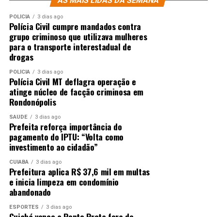
AS MAIS LIDAS DA SEMANA
POLÍCIA
3 dias ago
Polícia Civil cumpre mandados contra
grupo criminoso que utilizava mulheres
para o transporte interestadual de
drogas
POLÍCIA
3 dias ago
Polícia Civil MT deflagra operação e
atinge núcleo de facção criminosa em
Rondonópolis
SAÚDE
3 dias ago
Prefeita reforça importância do
pagamento do IPTU: “Volta como
investimento ao cidadão”
CUIABÁ
3 dias ago
Prefeitura aplica R$ 37,6 mil em multas
e inicia limpeza em condomínio
abandonado
ESPORTES
3 dias ago
Cuiabá vence a Ponte Preta fora de