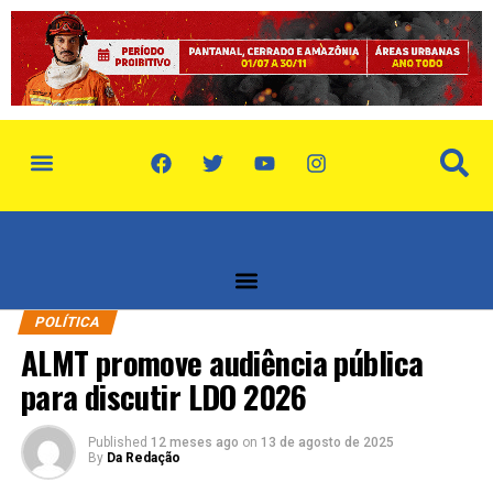
política de privacidade
quem somos
POLÍTICA
ALMT promove audiência pública
para discutir LDO 2026
Published
12 meses ago
on
13 de agosto de 2025
By
Da Redação