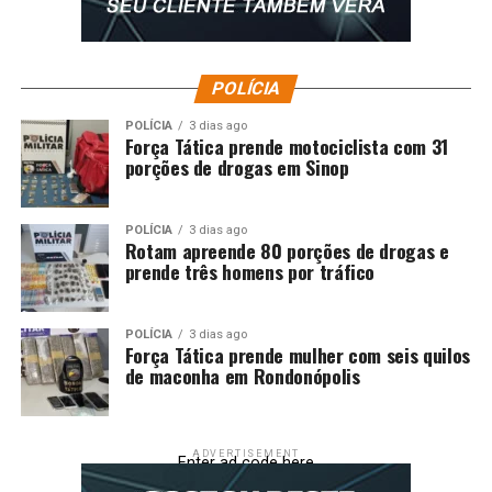
Comentários
RELATED TOPICS:
ALMT
AUDIÊNCIA
DESTAQUE
POLÍCIA
DISCUTIR
LDO
PARA
POLÍTICA
POLITICA-MT
PROMOVE
PÚBLICA
POLÍCIA
3 dias ago
Força Tática prende motociclista com 31
UP NEXT
porções de drogas em Sinop
Barranco solicita celeridade nas nomeações de
concursados do INDEA
POLÍCIA
3 dias ago
DON'T MISS
Rotam apreende 80 porções de drogas e
Jayme Campos propõe transformar riquezas minerais em
prende três homens por tráfico
trunfo contra ‘tarifaço’ dos EUA
POLÍCIA
3 dias ago
Força Tática prende mulher com seis quilos
de maconha em Rondonópolis
ADVERTISEMENT
Enter ad code here