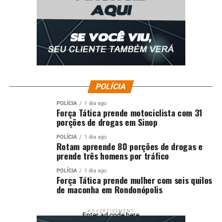
Governo federal entrega máquinas agrícolas a
municípios de SC
POLÍCIA
POLÍCIA
1 dia ago
Força Tática prende motociclista com 31
porções de drogas em Sinop
POLÍCIA
1 dia ago
Rotam apreende 80 porções de drogas e
prende três homens por tráfico
POLÍCIA
1 dia ago
Força Tática prende mulher com seis quilos
de maconha em Rondonópolis
ADVERTISEMENT
Enter ad code here