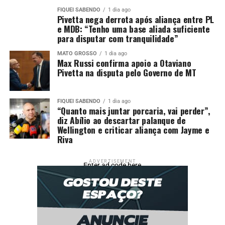
junho indicam um total de 1,008 bilhão de bushels,
FIQUEI SABENDO
1 dia ago
Pivetta nega derrota após aliança entre PL
volume 4% superior ao do mesmo período de 2024 e
e MDB: “Tenho uma base aliada suficiente
acima da expectativa do mercado, que era de 971
para disputar com tranquilidade”
milhões de bushels.
MATO GROSSO
1 dia ago
Max Russi confirma apoio a Otaviano
Pivetta na disputa pelo Governo de MT
Fonte: Canal Rural
FIQUEI SABENDO
1 dia ago
“Quanto mais juntar porcaria, vai perder”,
Comentários
diz Abílio ao descartar palanque de
Wellington e criticar aliança com Jayme e
Riva
RELATED TOPICS:
AGRICULTURA
BRASIL
COMERCIALIZAÇÃO
DESTAQUE
EUA
MODO
NOS
ADVERTISEMENT
NÚMEROS
REDUZ
SOJA
Enter ad code here
TURBO
USDA
UP NEXT
Mais de 23 milhões de brasileiros fortalecem o agro
com união e práticas sustentáveis
DON'T MISS