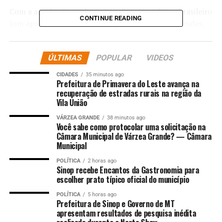
Com a ampla oferta da commodity, o produtor brasileiro
CONTINUE READING
tem aproveitado o momento para avançar nas vendas,
garantindo maior rentabilidade. No cenário
internacional, o Departamento de Agricultura dos
ÚLTIMAS
POPULAR
VIDEOS
Estados Unidos (
USDA
) confirmou uma redução na área
plantada naquele país, dentro das expectativas do
CIDADES
35 minutos ago
mercado e com impacto limitado nas cotações globais.
Prefeitura de Primavera do Leste avança na
recuperação de estradas rurais na região da
Vila União
Conforme o relatório da consultoria, com dados até 4 de
julho, a comercialização da safra brasileira 2024/25 já
VÁRZEA GRANDE
38 minutos ago
Você sabe como protocolar uma solicitação na
alcança 69,8% da produção projetada, avanço em
Câmara Municipal de Várzea Grande? — Câmara
relação aos 64% registrados em 6 de junho. No mesmo
Municipal
período do ano passado, o percentual era de 77,5%,
POLÍTICA
2 horas ago
enquanto a média dos últimos cinco anos para o período
Sinop recebe Encantos da Gastronomia para
é de 82,1%. Considerando uma safra estimada em 172,45
escolher prato típico oficial do município
milhões de toneladas, isso equivale a 120,43 milhões de
POLÍTICA
5 horas ago
toneladas comercializadas até agora.
Prefeitura de Sinop e Governo de MT
apresentam resultados de pesquisa inédita
Além disso, a comercialização antecipada, que inclui soja