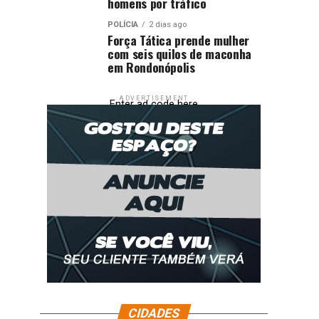
homens por tráfico
POLÍCIA
2 dias ago
Força Tática prende mulher
com seis quilos de maconha
em Rondonópolis
ADVERTISEMENT
Enter ad code here
CIDADES