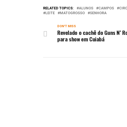
RELATED TOPICS:
ALUNOS
CAMPOS
CIR
LEITE
MATOGROSSO
SENHORA
DON'T MISS
Revelado o cachê do Guns N’ R
para show em Cuiabá