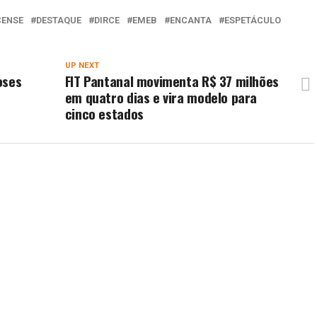
CENSE
DESTAQUE
DIRCE
EMEB
ENCANTA
ESPETÁCULO
UP NEXT
oses
FIT Pantanal movimenta R$ 37 milhões
em quatro dias e vira modelo para
cinco estados