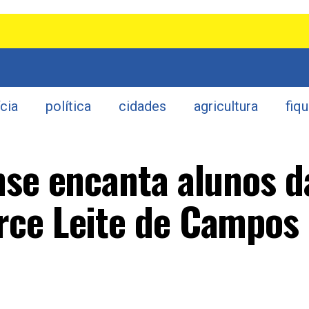
ícia
política
cidades
agricultura
fiq
nse encanta alunos d
rce Leite de Campos