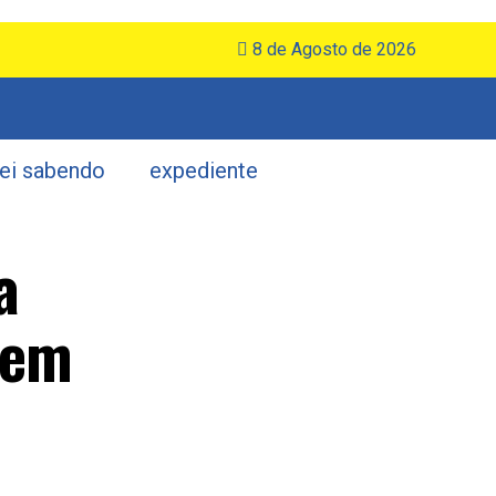
8 de Agosto de 2026
uei sabendo
expediente
a
 em