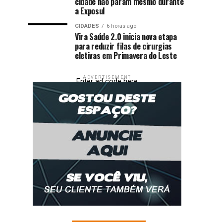
cidade não param mesmo durante
a Exposul
CIDADES
6 horas ago
Vira Saúde 2.0 inicia nova etapa
para reduzir filas de cirurgias
eletivas em Primavera do Leste
ADVERTISEMENT
Enter ad code here