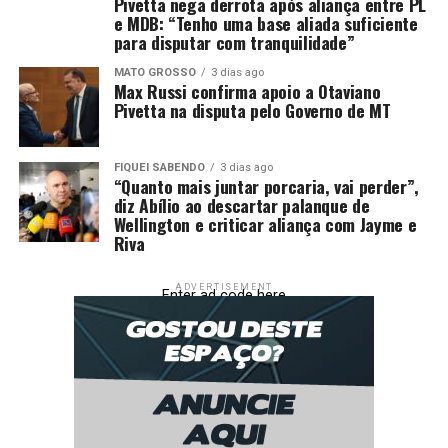
Pivetta nega derrota após aliança entre PL
e MDB: “Tenho uma base aliada suficiente
para disputar com tranquilidade”
MATO GROSSO
3 dias ago
Max Russi confirma apoio a Otaviano
Pivetta na disputa pelo Governo de MT
FIQUEI SABENDO
3 dias ago
“Quanto mais juntar porcaria, vai perder”,
diz Abílio ao descartar palanque de
Wellington e criticar aliança com Jayme e
Riva
ADVERTISEMENT
Enter ad code here