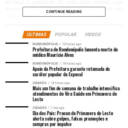
do local. A publicação foi muito bem recebida, com
diversos elogios dos fãs ao clima de serenidade das
CONTINUE READING
imagens.
“Está um luxo!”, comentou um seguidor. “Amei o maiô”,
ÚLTIMAS
POPULAR
VIDEOS
disse uma admiradora. “Que lugar espetacular”, escreveu
outra. “Lugar lindo e você também, Catia”, acrescentou
RONDONÓPOLIS
10 horas ago
uma fã. “Fotos maravilhosas”, completou mais uma
Prefeitura de Rondonópolis lamenta morte do
médico Maurício Alves
internauta. Confira cliques abaixo:
RONDONÓPOLIS
18 horas ago
Apoio da Prefeitura garante retomada do
Comentários
caráter popular da Exposul
CIDADES
18 horas ago
RELATED TOPICS:
ALMA
CATIA
CELEBRA
CURTE
Mais um fim de semana de trabalho intensifica
DESTAQUE
ENTRETENIMENTO
EUA
FONSECA
atendimentos do Vira Saúde em Primavera do
MOMENTO
NOS
PAZ
PRAIA
SILÊNCIO
Leste
UP NEXT
CIDADES
1 dia ago
No dia do velório de Preta Gil, filho exibe homenagem e
Dia dos Pais: Procon de Primavera do Leste
foto comovente: ‘Despedida’
alerta sobre golpes, falsas promoções e
compras por impulso
DON'T MISS