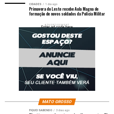
Flora Gil agradece carinho recebido após partida de
CIDADES
1 dia ago
Primavera do Leste recebe Aula Magna de
Preta: ‘Sou grata por tanto amor’
formação de novos soldados da Polícia Militar
ADVERTISEMENT
Enter ad code here
MATO GROSSO
FIQUEI SABENDO
3 dias ago