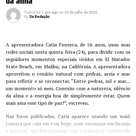
Published
1 ano ago
on
25 de julho de 2025
By
Da Redação
A apresentadora Catia Fonseca, de 56 anos, usou suas
redes sociais nesta quinta-feira (24), para dividir com os
seguidores momentos especiais vividos em El Matador
State Beach, em Malibu, na Califórnia. A apresentadora
aproveitou o cenário natural com pedras, areia e mar
para refletir e se reconectar. “Entre pedras, sol e mar…
um momento só meu. Conexão com a natureza, silêncio
da alma e a energia boa de simplesmente estar. Quem
mais ama esse tipo de paz?”, escreveu.
Nas fotos publicadas, Catia aparece usando um maiô
tomara que caia em tom bege, com estampas em laranja
e marrom, que harmonizam com a paisagem ensolarada