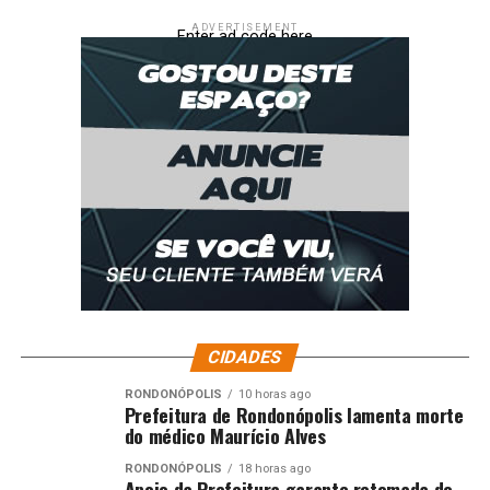
ADVERTISEMENT
Enter ad code here
CIDADES
RONDONÓPOLIS
10 horas ago
Prefeitura de Rondonópolis lamenta morte
do médico Maurício Alves
RONDONÓPOLIS
18 horas ago
Apoio da Prefeitura garante retomada do