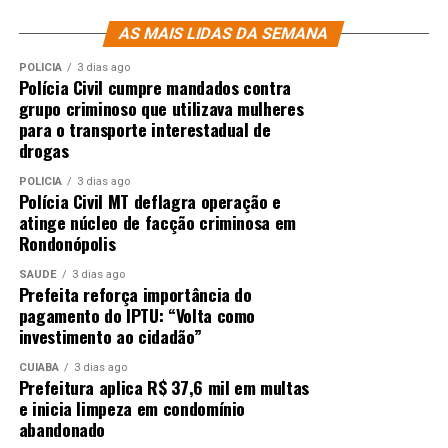
AS MAIS LIDAS DA SEMANA
POLÍCIA
3 dias ago
Polícia Civil cumpre mandados contra
grupo criminoso que utilizava mulheres
para o transporte interestadual de
drogas
POLÍCIA
3 dias ago
Polícia Civil MT deflagra operação e
atinge núcleo de facção criminosa em
Rondonópolis
SAÚDE
3 dias ago
Prefeita reforça importância do
pagamento do IPTU: “Volta como
investimento ao cidadão”
CUIABÁ
3 dias ago
Prefeitura aplica R$ 37,6 mil em multas
e inicia limpeza em condomínio
abandonado