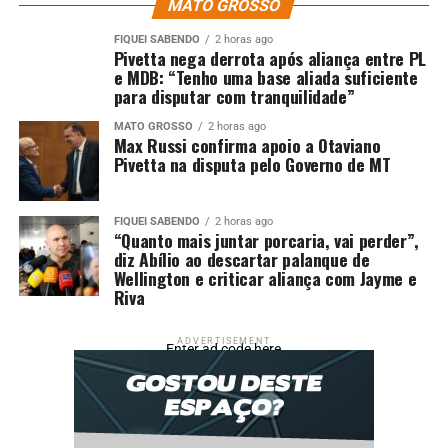
MATO GROSSO
Fonte: RDNews
FIQUEI SABENDO
2 horas ago
Pivetta nega derrota após aliança entre PL
e MDB: “Tenho uma base aliada suficiente
Comentários
para disputar com tranquilidade”
MATO GROSSO
2 horas ago
Max Russi confirma apoio a Otaviano
RELATED TOPICS:
ANDAR
APARTAMENTO
CIDADS
Pivetta na disputa pelo Governo de MT
DESTAQUE
FERIDOS
FOGO
HOUVE
NÃO
PEGA
PRÉDIO
VÍDEO
UP NEXT
FIQUEI SABENDO
2 horas ago
MT Hemocentro realiza coletas de sangue durante a
“Quanto mais juntar porcaria, vai perder”,
diz Abílio ao descartar palanque de
manhã deste sábado na capital
Wellington e criticar aliança com Jayme e
Riva
DON'T MISS
MPF quer anular licenciamento de usina hidrelétrica que
ameaça povos indígenas em Mato Grosso
ADVERTISEMENT
Enter ad code here