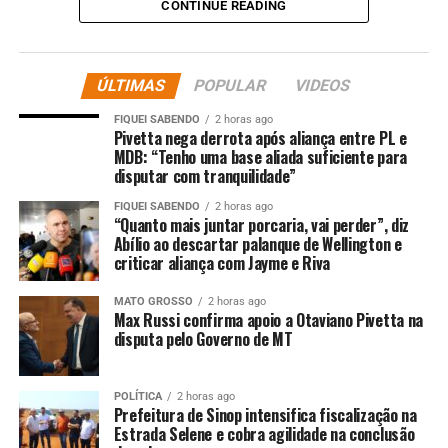
CONTINUE READING
ÚLTIMAS
POPULAR
VIDEOS
FIQUEI SABENDO
2 horas ago
Pivetta nega derrota após aliança entre PL e
MDB: “Tenho uma base aliada suficiente para
disputar com tranquilidade”
Segundo informações do Corpo de Bombeiros, o
FIQUEI SABENDO
2 horas ago
incêndio iniciou no quarto da vítima. As chamas se
“Quanto mais juntar porcaria, vai perder”, diz
espalharam atingindo a sala, cozinha, varanda e parte do
Abílio ao descartar palanque de Wellington e
outro quarto. A fumaça e a fuligem atingiram os andares
criticar aliança com Jayme e Riva
imediatamente superiores devido ao acidente.
MATO GROSSO
2 horas ago
Max Russi confirma apoio a Otaviano Pivetta na
No local, a equipe do Corpo de Bombeiros buscou por
disputa pelo Governo de MT
possíveis vítimas no prédio, visto que é composto por
uma torre de 10 andares. Enquanto havia conferência
nos andares, outra equipe iniciou o trabalho de combate
POLÍTICA
2 horas ago
Prefeitura de Sinop intensifica fiscalização na
utilizando recursos do próprio prédio como mangueiras
Estrada Selene e cobra agilidade na conclusão