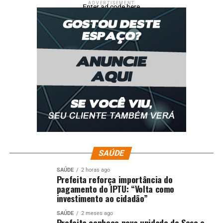
ADVERTISEMENT
Enter ad code here
SAÚDE
SAÚDE
2 horas ago
Prefeita reforça importância do
pagamento do IPTU: “Volta como
investimento ao cidadão”
SAÚDE
2 meses ago
Prefeita conhece nova unidade do Sesc e