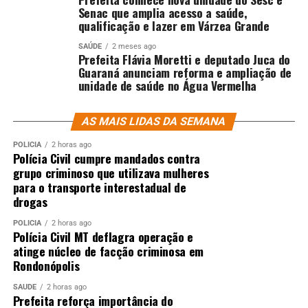
Senac que amplia acesso a saúde,
qualificação e lazer em Várzea Grande
SAÚDE
2 meses ago
Prefeita Flávia Moretti e deputado Juca do
Guaraná anunciam reforma e ampliação de
unidade de saúde no Água Vermelha
AS MAIS LIDAS DA SEMANA
POLÍCIA
2 horas ago
Polícia Civil cumpre mandados contra
grupo criminoso que utilizava mulheres
para o transporte interestadual de
drogas
POLÍCIA
2 horas ago
Polícia Civil MT deflagra operação e
atinge núcleo de facção criminosa em
Rondonópolis
SAÚDE
2 horas ago
Prefeita reforça importância do