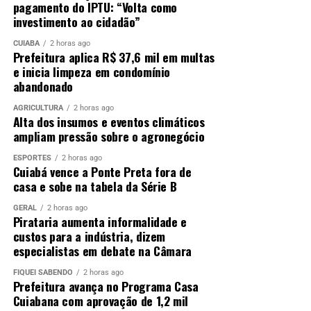
pagamento do IPTU: “Volta como
investimento ao cidadão”
CUIABÁ
2 horas ago
Prefeitura aplica R$ 37,6 mil em multas
e inicia limpeza em condomínio
abandonado
AGRICULTURA
2 horas ago
Alta dos insumos e eventos climáticos
ampliam pressão sobre o agronegócio
ESPORTES
2 horas ago
Cuiabá vence a Ponte Preta fora de
casa e sobe na tabela da Série B
GERAL
2 horas ago
Pirataria aumenta informalidade e
custos para a indústria, dizem
especialistas em debate na Câmara
FIQUEI SABENDO
2 horas ago
Prefeitura avança no Programa Casa
Cuiabana com aprovação de 1,2 mil