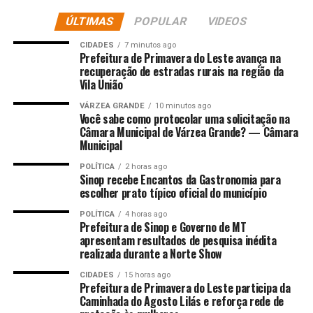
rádio e TV, e páginas na internet. A empresa afirmou
que os serviços foram prestados, mas não houve
ÚLTIMAS
POPULAR
VIDEOS
pagamento por parte do casal, resultando assim no
CIDADES
7 minutos ago
processo.
Prefeitura de Primavera do Leste avança na
recuperação de estradas rurais na região da
Vila União
Na sentença de primeiro piso, Riva e Janete foram
condenados a pagar R$ 1,2 milhão, mas recorreram ao
VÁRZEA GRANDE
10 minutos ago
TJMT alegando cerceamento de defesa, ausência de
Você sabe como protocolar uma solicitação na
Câmara Municipal de Várzea Grande? — Câmara
comprovação do débito, e pedindo a revisão do valor. A
Municipal
empresa, atualmente, é representada nos autos por
Roberta Serra Shinike Muller.
POLÍTICA
2 horas ago
Sinop recebe Encantos da Gastronomia para
escolher prato típico oficial do município
Os desembargadores, no entanto, apontaram que Riva e
Janete não apresentaram provas do pagamento, como
POLÍTICA
4 horas ago
Prefeitura de Sinop e Governo de MT
recibos ou comprovantes, destacando ainda que as
apresentam resultados de pesquisa inédita
conversas por WhatsApp entre a empresa e o casal
realizada durante a Norte Show
demonstravam o reconhecimento da dívida, que nunca
CIDADES
15 horas ago
teve sua existência ou valor contestado.
Prefeitura de Primavera do Leste participa da
Caminhada do Agosto Lilás e reforça rede de