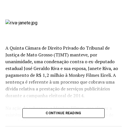
A Quinta Câmara de Direito Privado do Tribunal de
Justiça de Mato Grosso (TJMT) manteve, por
unanimidade, uma condenação contra o ex-deputado
estadual José Geraldo Riva e sua esposa, Janete Riva, ao
pagamento de R$ 1,2 milhão à Monkey Filmes Eireli. A
sentença é referente à um processo que cobrava uma
dívida relativa a prestação de serviços publicitários
durante a campanha eleitoral de 2014.
Na ação de cobrança, a Monkey Filmes, que alegou a
CONTINUE READING
existência de um contrato verbal para a produção de
material de campanha, incluindo jingles, programas de