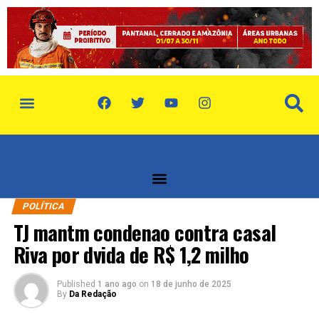
política de privacidade
quem somos
POLÍTICA
TJ mantm condenao contra casal
Riva por dvida de R$ 1,2 milho
Published
1 ano ago
on
18 de junho de 2025
By
Da Redação