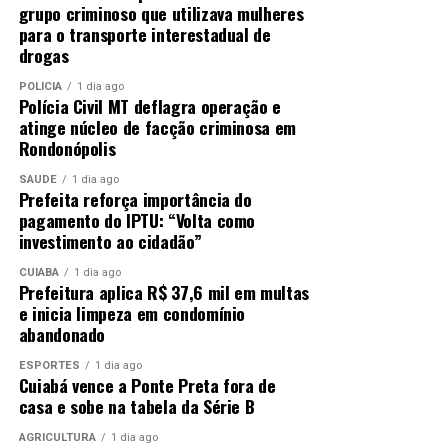
grupo criminoso que utilizava mulheres
para o transporte interestadual de
drogas
POLÍCIA
1 dia ago
Polícia Civil MT deflagra operação e
atinge núcleo de facção criminosa em
Rondonópolis
SAÚDE
1 dia ago
Prefeita reforça importância do
pagamento do IPTU: “Volta como
investimento ao cidadão”
CUIABÁ
1 dia ago
Prefeitura aplica R$ 37,6 mil em multas
e inicia limpeza em condomínio
abandonado
ESPORTES
1 dia ago
Cuiabá vence a Ponte Preta fora de
casa e sobe na tabela da Série B
AGRICULTURA
1 dia ago