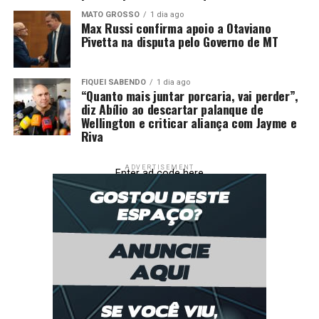
rejeito a preliminar de cerceamento de defesa e nego
MATO GROSSO
1 dia ago
provimento ao recurso, mantendo incólume a sentença
Max Russi confirma apoio a Otaviano
vergastada”, diz a decisão.
Pivetta na disputa pelo Governo de MT
FIQUEI SABENDO
1 dia ago
“Quanto mais juntar porcaria, vai perder”,
diz Abílio ao descartar palanque de
Wellington e criticar aliança com Jayme e
Riva
Fonte: Folhamax
Comentários
ADVERTISEMENT
Enter ad code here
RELATED TOPICS:
CASAL
CONDENAO
CONTRA
DESTAQUE
DVIDA
MANTM
MILHO
POLÍTICA
POR
RIVA
UP NEXT
Pivetta destaca trabalho do Governo para colocar MT no
mapa mundial como potência agrícola
DON'T MISS