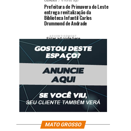
CIDADES
6 horas ago
Prefeitura de Primavera do Leste
entrega revitalização da
Biblioteca Infantil Carlos
Drummond de Andrade
ADVERTISEMENT
Enter ad code here
MATO GROSSO