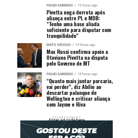
FIQUEI SABENDO
19 horas ago
Pivetta nega derrota após
aliança entre PL e MDB:
“Tenho uma base aliada
suficiente para disputar com
tranquilidade”
MATO GROSSO
19 horas ago
Max Russi confirma apoio a
Otaviano Pivetta na disputa
pelo Governo de MT
FIQUEI SABENDO
19 horas ago
“Quanto mais juntar porcaria,
vai perder”, diz Abílio ao
descartar palanque de
Wellington e criticar aliança
com Jayme e Riva
ADVERTISEMENT
Enter ad code here