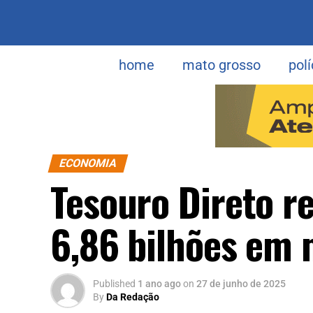
home
mato grosso
polí
ECONOMIA
Tesouro Direto r
6,86 bilhões em 
Published
1 ano ago
on
27 de junho de 2025
By
Da Redação