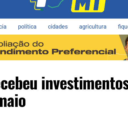
cia
política
cidades
agricultura
fiq
ecebeu investimentos
maio