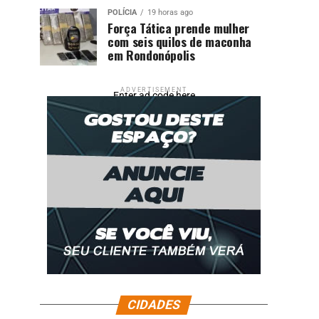
POLÍCIA
19 horas ago
Força Tática prende mulher
com seis quilos de maconha
em Rondonópolis
ADVERTISEMENT
Enter ad code here
CIDADES