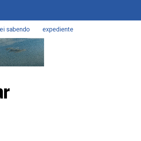
uei sabendo
expediente
ar