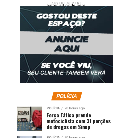
ADVERTISEMENT
Enter ad code here
POLÍCIA
POLÍCIA
20 horas ago
Força Tática prende
motociclista com 31 porções
de drogas em Sinop
POLÍCIA
20 horas ago