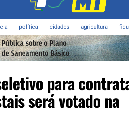
ícia
política
cidades
agricultura
fiq
eletivo para contrat
stais será votado na