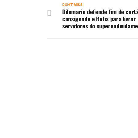
DON'T MISS
Dilemario defende fim de cart
consignado e Refis para livrar
servidores do superendividam