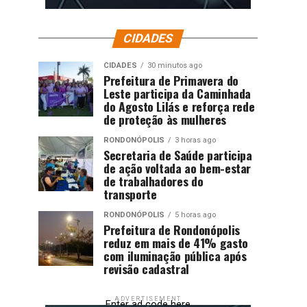
CIDADES
CIDADES
30 minutos ago
Prefeitura de Primavera do
Leste participa da Caminhada
do Agosto Lilás e reforça rede
de proteção às mulheres
RONDONÓPOLIS
3 horas ago
Secretaria de Saúde participa
de ação voltada ao bem-estar
de trabalhadores do
transporte
RONDONÓPOLIS
5 horas ago
Prefeitura de Rondonópolis
reduz em mais de 41% gasto
com iluminação pública após
revisão cadastral
ADVERTISEMENT
Enter ad code here