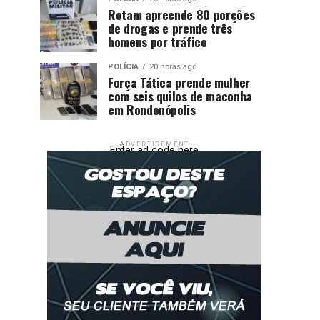
Rotam apreende 80 porções
de drogas e prende três
homens por tráfico
POLÍCIA
20 horas ago
Força Tática prende mulher
com seis quilos de maconha
em Rondonópolis
ADVERTISEMENT
Enter ad code here