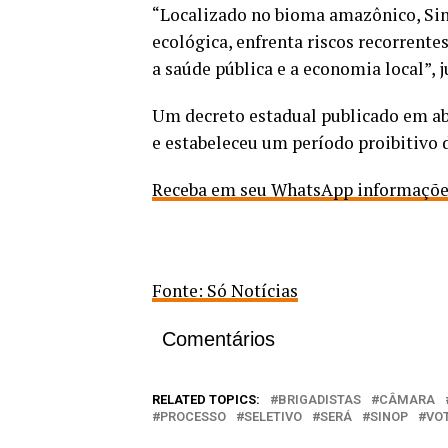
“Localizado no bioma amazônico, Sin
ecológica, enfrenta riscos recorrente
a saúde pública e a economia local”, 
Um decreto estadual publicado em ab
e estabeleceu um período proibitivo
Receba em seu WhatsApp informações 
Fonte: Só Notícias
Comentários
RELATED TOPICS:
BRIGADISTAS
CÂMARA
PROCESSO
SELETIVO
SERÁ
SINOP
VO