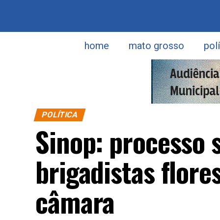
home
mato grosso
pol
POLÍTICA
Sinop: processo s
brigadistas flore
câmara