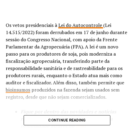
Os vetos presidenciais à
Lei do Autocontrole
(Lei
14.515/2022) foram derrubados em 17 de junho durante
sessão do Congresso Nacional, com apoio da Frente
Parlamentar da Agropecuária (FPA). A lei é um novo
passo para os produtores de soja, pois moderniza a
fiscalização agropecuária, transferindo parte da
responsabilidade sanitária e de rastreabilidade para os
produtores rurais, enquanto o Estado atua mais como
auditor e fiscalizador. Além disso, também permite que
bioinsumos
produzidos na fazenda sejam usados sem
registro, desde que não sejam comercializados.
Fique por dentro das novidades e notícias
recentes sobre a soja! Participe da nossa
CONTINUE READING
comunidade através do
link
!