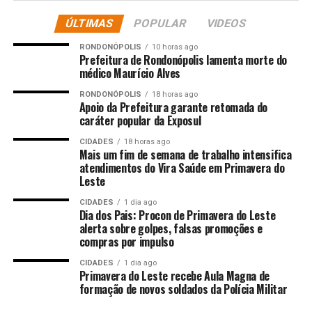
Com a derrubada dos vetos, restabeleceu-se a isenção da
ÚLTIMAS
POPULAR
VIDEOS
obrigatoriedade de registro para bioinsumos ‘on farm’ e
a previsão de que a Superintendência Federal de
RONDONÓPOLIS
10 horas ago
Agricultura (MAPA) julgue processos de autos de
Prefeitura de Rondonópolis lamenta morte do
médico Maurício Alves
infração em primeira instância.
RONDONÓPOLIS
18 horas ago
A Aprosoja MT sempre defendeu essa prerrogativa para
Apoio da Prefeitura garante retomada do
caráter popular da Exposul
fortalecer a autonomia do produtor de soja e outras
culturas, ampliar o acesso a tecnologias sustentáveis e
CIDADES
18 horas ago
Mais um fim de semana de trabalho intensifica
reduzir custos. Segundo o presidente Lucas Costa Beber,
atendimentos do Vira Saúde em Primavera do
a decisão é um avanço para o Brasil, pois permite a
Leste
multiplicação on farm, reduz o uso de pesticidas
CIDADES
1 dia ago
químicos e promove sustentabilidade, atendendo
Dia dos Pais: Procon de Primavera do Leste
também às demandas da sociedade. Países como Estados
alerta sobre golpes, falsas promoções e
Unidos, México, Costa Rica e Reino Unido já adotam essa
compras por impulso
prática.
CIDADES
1 dia ago
Primavera do Leste recebe Aula Magna de
O diretor administrativo Diego Bertuol ressaltou que a
formação de novos soldados da Polícia Militar
derrubada do veto traz segurança jurídica, garantindo