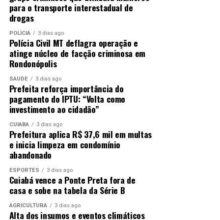
para o transporte interestadual de
drogas
POLÍCIA
3 dias ago
Polícia Civil MT deflagra operação e
atinge núcleo de facção criminosa em
Rondonópolis
SAÚDE
3 dias ago
Prefeita reforça importância do
pagamento do IPTU: “Volta como
investimento ao cidadão”
CUIABÁ
3 dias ago
Prefeitura aplica R$ 37,6 mil em multas
e inicia limpeza em condomínio
abandonado
ESPORTES
3 dias ago
Cuiabá vence a Ponte Preta fora de
casa e sobe na tabela da Série B
AGRICULTURA
3 dias ago
Alta dos insumos e eventos climáticos