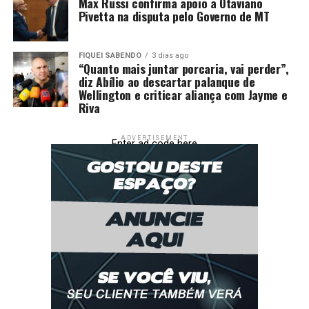
Max Russi confirma apoio a Otaviano
Pivetta na disputa pelo Governo de MT
Comentários
FIQUEI SABENDO
3 dias ago
“Quanto mais juntar porcaria, vai perder”,
diz Abílio ao descartar palanque de
RELATED TOPICS:
AGRICULTURA
APÓS
CELEBRAM
Wellington e criticar aliança com Jayme e
CONTRA
DESTAQUE
LEI
NOVO
PASSO
PRODUTORES
SOJA
VETOS
Riva
UP NEXT
El Niño e La Niña: fenômenos chegam às lavouras de
ADVERTISEMENT
Enter ad code here
soja?
DON'T MISS
Exigência de registro para produção de bioinsumos on
farm é derrubada