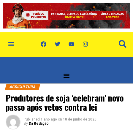
AGRICULTURA
Produtores de soja ‘celebram’ novo
passo após vetos contra lei
Published
1 ano ago
on
18 de junho de 2025
By
Da Redação