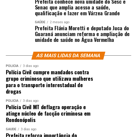
Prefeita conhece nova unidade do Sesc e
Senac que amplia acesso a saúde,
qualificação e lazer em Várzea Grande
SAÚDE
2 meses ago
Prefeita Flávia Moretti e deputado Juca do
Guaraná anunciam reforma e ampliação de
unidade de saúde no Água Vermelha
AS MAIS LIDAS DA SEMANA
POLÍCIA
3 dias ago
Polícia Civil cumpre mandados contra
grupo criminoso que utilizava mulheres
para o transporte interestadual de
drogas
POLÍCIA
3 dias ago
Polícia Civil MT deflagra operação e
atinge núcleo de facção criminosa em
Rondonópolis
SAÚDE
3 dias ago
Prefeita reforça importância do