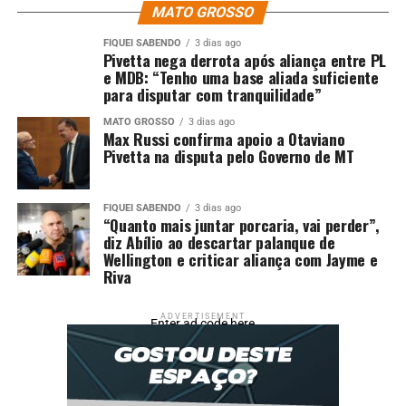
MATO GROSSO
favoreceram o excelente desempenho da lavoura estão o
trabalho em equipe aliado à assistência técnica de
FIQUEI SABENDO
3 dias ago
Pivetta nega derrota após aliança entre PL
qualidade, o uso de agricultura de precisão e a proteção
e MDB: “Tenho uma base aliada suficiente
eficaz das plantas. Soma-se a isso o capricho na
para disputar com tranquilidade”
execução dos manejos e a aplicação rigorosa do
MATO GROSSO
3 dias ago
conhecimento técnico e prático no dia a dia da
Max Russi confirma apoio a Otaviano
propriedade.
Pivetta na disputa pelo Governo de MT
FIQUEI SABENDO
3 dias ago
“Quanto mais juntar porcaria, vai perder”,
Fonte: Canal Rural
diz Abílio ao descartar palanque de
Wellington e criticar aliança com Jayme e
Riva
Comentários
ADVERTISEMENT
Enter ad code here
RELATED TOPICS:
AGRICULTURA
CESB
CONQUISTA
DESTAQUE
NACIONAL
PELO
PREMIAÇÃO
PRODUTOR
PROMOVIDA
SUL
UP NEXT