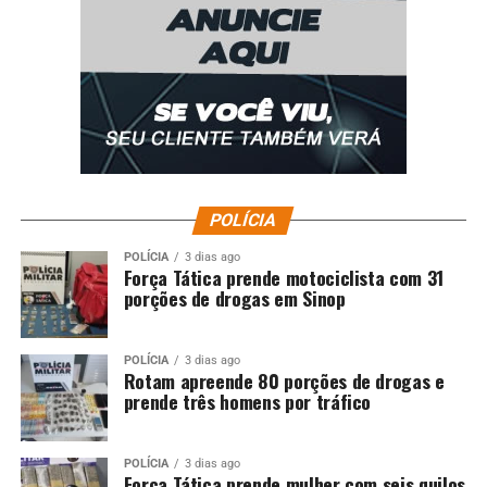
Tocantins iniciará vazio sanitário da soja para combater
ferrugem asiática
DON'T MISS
Soja: Chicago busca correção técnica e se firma em
alta; semana é negativa
POLÍCIA
POLÍCIA
3 dias ago
Força Tática prende motociclista com 31
porções de drogas em Sinop
POLÍCIA
3 dias ago
Rotam apreende 80 porções de drogas e
prende três homens por tráfico
POLÍCIA
3 dias ago
Força Tática prende mulher com seis quilos