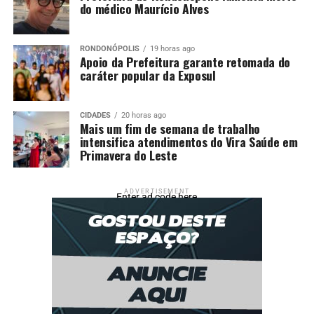
do médico Maurício Alves
RONDONÓPOLIS
19 horas ago
Apoio da Prefeitura garante retomada do
caráter popular da Exposul
CIDADES
20 horas ago
Mais um fim de semana de trabalho
intensifica atendimentos do Vira Saúde em
Primavera do Leste
ADVERTISEMENT
Enter ad code here