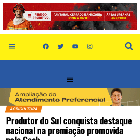
política de privacidade
quem somos
AGRICULTURA
Produtor do Sul conquista destaque
nacional na premiação promovida
pelo Cesb