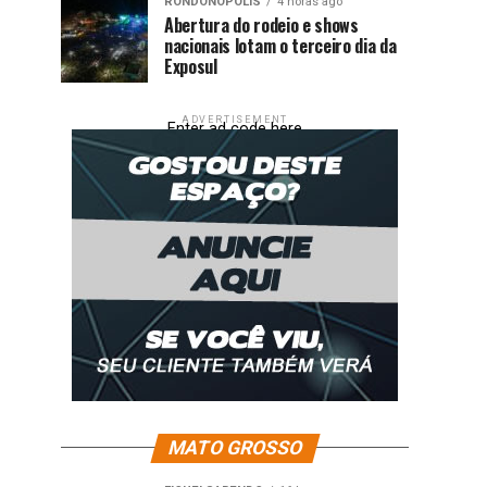
RONDONÓPOLIS
4 horas ago
Abertura do rodeio e shows
nacionais lotam o terceiro dia da
Exposul
ADVERTISEMENT
Enter ad code here
MATO GROSSO