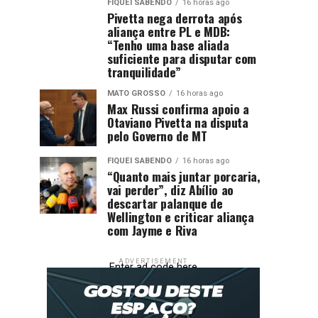
FIQUEI SABENDO
16 horas ago
Pivetta nega derrota após
aliança entre PL e MDB:
“Tenho uma base aliada
suficiente para disputar com
tranquilidade”
MATO GROSSO
16 horas ago
Max Russi confirma apoio a
Otaviano Pivetta na disputa
pelo Governo de MT
FIQUEI SABENDO
16 horas ago
“Quanto mais juntar porcaria,
vai perder”, diz Abílio ao
descartar palanque de
Wellington e criticar aliança
com Jayme e Riva
ADVERTISEMENT
Enter ad code here