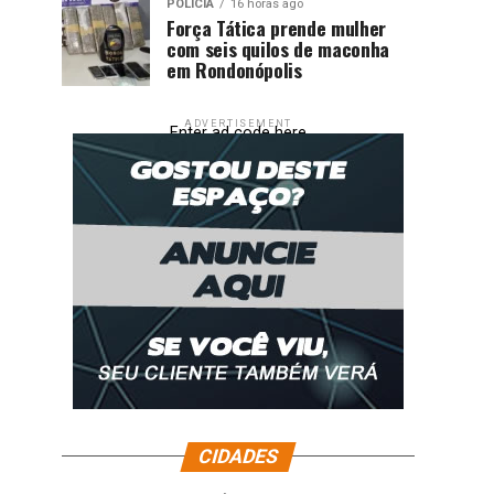
POLÍCIA
16 horas ago
Força Tática prende mulher
com seis quilos de maconha
em Rondonópolis
ADVERTISEMENT
Enter ad code here
CIDADES