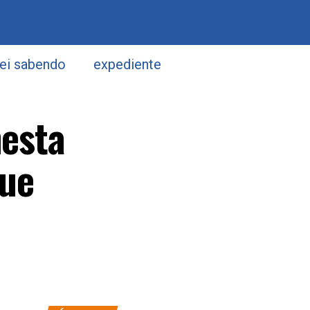
uei sabendo
expediente
nesta
que