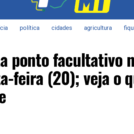
ícia
política
cidades
agricultura
fiq
a ponto facultativo 
a-feira (20); veja o 
e