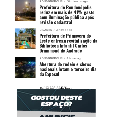
RONDONÓPOLIS
50 minutos ago
Prefeitura de Rondonópolis
reduz em mais de 41% gasto
com iluminação pública após
revisão cadastral
CIDADES
3 horas ago
Prefeitura de Primavera do
Leste entrega revitalização da
Biblioteca Infantil Carlos
Drummond de Andrade
RONDONÓPOLIS
4 horas ago
Abertura do rodeio e shows
nacionais lotam o terceiro dia
da Exposul
ADVERTISEMENT
Enter ad code here