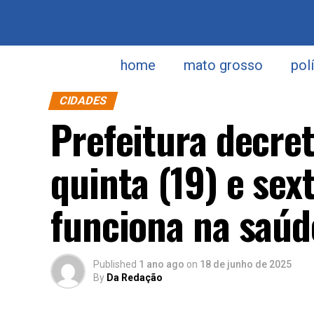
home
mato grosso
pol
CIDADES
Prefeitura decret
quinta (19) e sext
funciona na saúd
Published
1 ano ago
on
18 de junho de 2025
By
Da Redação