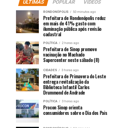
ÚLTIMAS
POPULAR
VIDEOS
RONDONÓPOLIS
50 minutos ago
Prefeitura de Rondonópolis reduz
em mais de 41% gasto com
iluminação pública após revisão
cadastral
POLÍTICA
2 horas ago
Prefeitura de Sinop promove
vacinação no Machado
Supercenter neste sábado (8)
CIDADES
3 horas ago
Prefeitura de Primavera do Leste
entrega revitalização da
Biblioteca Infantil Carlos
Drummond de Andrade
POLÍTICA
3 horas ago
Procon Sinop orienta
consumidores sobre o Dia dos Pais