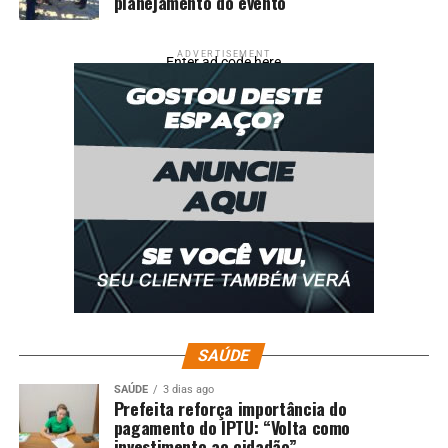
planejamento do evento
ADVERTISEMENT
Enter ad code here
SAÚDE
SAÚDE
3 dias ago
Prefeita reforça importância do
pagamento do IPTU: “Volta como
investimento ao cidadão”