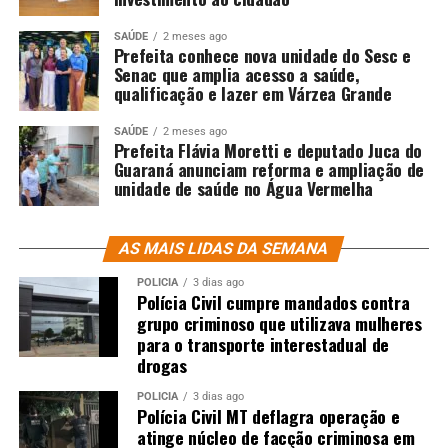
SAÚDE
2 meses ago
Prefeita conhece nova unidade do Sesc e
Senac que amplia acesso a saúde,
qualificação e lazer em Várzea Grande
SAÚDE
2 meses ago
Prefeita Flávia Moretti e deputado Juca do
Guaraná anunciam reforma e ampliação de
unidade de saúde no Água Vermelha
AS MAIS LIDAS DA SEMANA
POLÍCIA
3 dias ago
Polícia Civil cumpre mandados contra
grupo criminoso que utilizava mulheres
para o transporte interestadual de
drogas
POLÍCIA
3 dias ago
Polícia Civil MT deflagra operação e
atinge núcleo de facção criminosa em