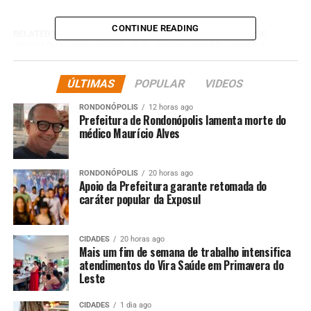
CONTINUE READING
RELATED TOPICS:
APROVAÇÃO
COMEMORA
DEFENDE
DESTAQUE
EDUCATIVO
LEI
NOVA
PAPEL
PAULA
PODER
POLÍTICA
PÚBLICO
SILÊNCIO
ÚLTIMAS
POPULAR
VIDEOS
UP NEXT
Deputado solicita compra de equipamento para o HCAN
RONDONÓPOLIS
12 horas ago
Prefeitura de Rondonópolis lamenta morte do
DON'T MISS
Câmara de VG aprova lei que permite negociação e DAE
médico Maurício Alves
busca receber dívida de R$ 62 milhões
RONDONÓPOLIS
20 horas ago
Apoio da Prefeitura garante retomada do
caráter popular da Exposul
CIDADES
20 horas ago
Mais um fim de semana de trabalho intensifica
atendimentos do Vira Saúde em Primavera do
Leste
CIDADES
1 dia ago