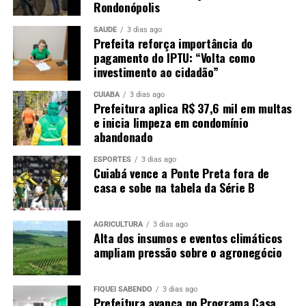
Rondonópolis
SAÚDE
3 dias ago
Prefeita reforça importância do
pagamento do IPTU: “Volta como
investimento ao cidadão”
CUIABÁ
3 dias ago
Prefeitura aplica R$ 37,6 mil em multas
e inicia limpeza em condomínio
abandonado
ESPORTES
3 dias ago
Cuiabá vence a Ponte Preta fora de
casa e sobe na tabela da Série B
AGRICULTURA
3 dias ago
Alta dos insumos e eventos climáticos
ampliam pressão sobre o agronegócio
FIQUEI SABENDO
3 dias ago
Prefeitura avança no Programa Casa