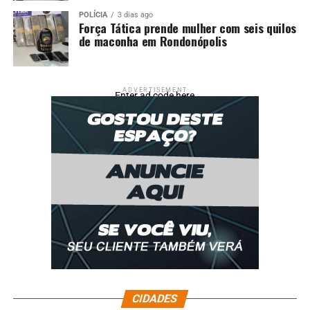
POLÍCIA
3 dias ago
Força Tática prende mulher com seis quilos
de maconha em Rondonópolis
ADVERTISEMENT
Enter ad code here
CIDADES