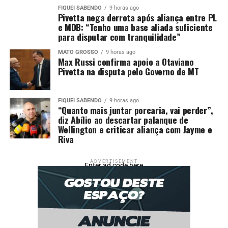
Leidiane Viegas.
FIQUEI SABENDO
9 horas ago
Pivetta nega derrota após aliança entre PL
e MDB: “Tenho uma base aliada suficiente
para disputar com tranquilidade”
MATO GROSSO
9 horas ago
O objetivo da Prefeitura de Sinop é estender o projeto
Max Russi confirma apoio a Otaviano
Mulheres do Campo para outras comunidades rurais da
Pivetta na disputa pelo Governo de MT
cidade.
FIQUEI SABENDO
9 horas ago
“Quanto mais juntar porcaria, vai perder”,
diz Abílio ao descartar palanque de
Fonte: Prefeitura de Sinop
Wellington e criticar aliança com Jayme e
Riva
Comentários
ADVERTISEMENT
Enter ad code here
RELATED TOPICS:
ARTESANATO
BANANEIRA
CAMPO
CIDADS
CURSO
DESTAQUE
FIBRA
MÓDULO
MULHERES
NOVO
PREFEITURA
PROMOVE
UP NEXT