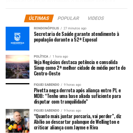
proposta do programa de valorizar os saberes locais,
fortalecer a economia familiar e promover o
ÚLTIMAS
POPULAR
VIDEOS
empreendedorismo feminino no campo, além de
incentivar o turismo de base comunitária.
RONDONÓPOLIS
27 minutos ago
Secretaria de Saúde garante atendimento à
população durante a 52ª Exposul
Segundo o secretário de Desenvolvimento Econômico,
POLÍTICA
1 hora ago
Veja Negócios destaca potência e consolida
José Pedro Seraffini, o programa Mulheres do Campo
Sinop como 2ª melhor cidade de médio porte do
tem impactado positivamente dezenas de moradoras do
Centro-Oeste
assentamento. “Acreditamos no potencial das mulheres
do campo e sabemos que, com qualificação, elas podem
FIQUEI SABENDO
9 horas ago
Pivetta nega derrota após aliança entre PL e
transformar realidades. Já levamos informações sobre
MDB: “Tenho uma base aliada suficiente para
aposentadoria rural, turismo rural e agora o artesanato
disputar com tranquilidade”
em fibra de bananeira, que vem ao encontro do que o
FIQUEI SABENDO
9 horas ago
programa propõe: gerar renda com criatividade,
“Quanto mais juntar porcaria, vai perder”, diz
sustentabilidade e identidade local”, destaca o
Abílio ao descartar palanque de Wellington e
criticar aliança com Jayme e Riva
secretário.