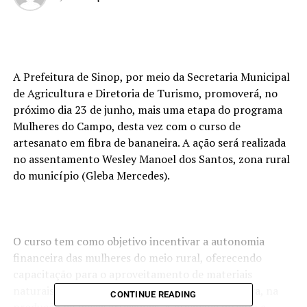
A Prefeitura de Sinop, por meio da Secretaria Municipal
de Agricultura e Diretoria de Turismo, promoverá, no
próximo dia 23 de junho, mais uma etapa do programa
Mulheres do Campo, desta vez com o curso de
artesanato em fibra de bananeira. A ação será realizada
no assentamento Wesley Manoel dos Santos, zona rural
do município (Gleba Mercedes).
O curso tem como objetivo incentivar a autonomia
financeira das mulheres do meio rural, oferecendo
capacitação para o aproveitamento de materiais
naturais e sustentáveis, como a fibra da bananeira, na
CONTINUE READING
produção de peças artesanais. A atividade integra a