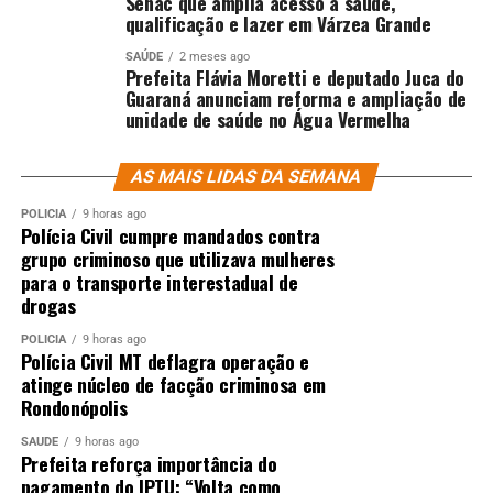
Senac que amplia acesso a saúde,
qualificação e lazer em Várzea Grande
SAÚDE
2 meses ago
Prefeita Flávia Moretti e deputado Juca do
Guaraná anunciam reforma e ampliação de
unidade de saúde no Água Vermelha
AS MAIS LIDAS DA SEMANA
POLÍCIA
9 horas ago
Polícia Civil cumpre mandados contra
grupo criminoso que utilizava mulheres
para o transporte interestadual de
drogas
POLÍCIA
9 horas ago
Polícia Civil MT deflagra operação e
atinge núcleo de facção criminosa em
Rondonópolis
SAÚDE
9 horas ago
Prefeita reforça importância do
pagamento do IPTU: “Volta como