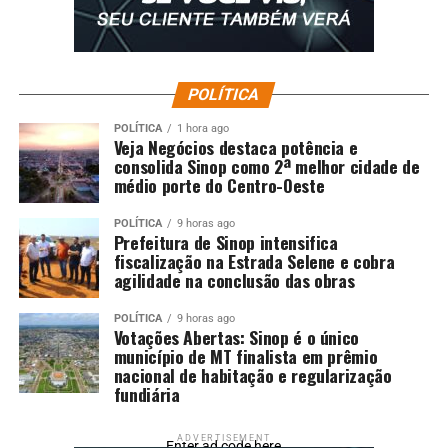
POLÍTICA
POLÍTICA
1 hora ago
Veja Negócios destaca potência e
consolida Sinop como 2ª melhor cidade de
médio porte do Centro-Oeste
POLÍTICA
9 horas ago
Prefeitura de Sinop intensifica
fiscalização na Estrada Selene e cobra
agilidade na conclusão das obras
POLÍTICA
9 horas ago
Votações Abertas: Sinop é o único
município de MT finalista em prêmio
nacional de habitação e regularização
fundiária
ADVERTISEMENT
Enter ad code here