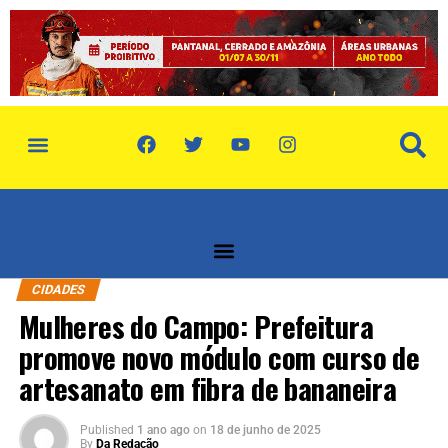
política de privacidade
quem somos
CIDADES
Mulheres do Campo: Prefeitura
promove novo módulo com curso de
artesanato em fibra de bananeira
Published
1 ano ago
on
18 de junho de 2025
By
Da Redação