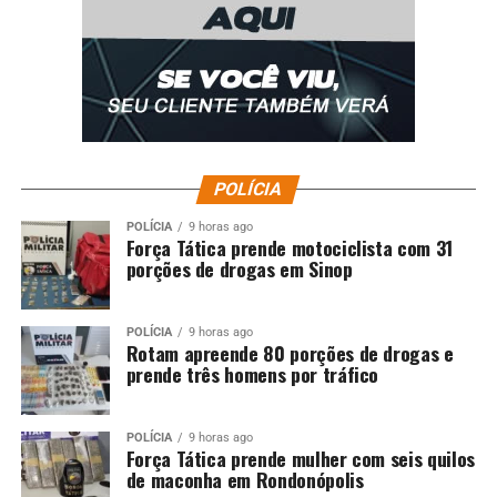
Prefeitura de VG inicia vacinação nas escolas
municipais nesta quarta
DON'T MISS
Adolescente perde controle da moto, bate a cabeça no
chão e morre na MT-220
POLÍCIA
POLÍCIA
9 horas ago
Força Tática prende motociclista com 31
porções de drogas em Sinop
POLÍCIA
9 horas ago
Rotam apreende 80 porções de drogas e
prende três homens por tráfico
POLÍCIA
9 horas ago
Força Tática prende mulher com seis quilos
de maconha em Rondonópolis