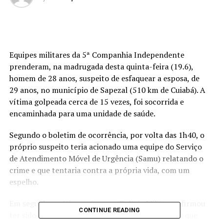
Equipes militares da 5ª Companhia Independente
prenderam, na madrugada desta quinta-feira (19.6),
homem de 28 anos, suspeito de esfaquear a esposa, de
29 anos, no município de Sapezal (510 km de Cuiabá). A
vítima golpeada cerca de 15 vezes, foi socorrida e
encaminhada para uma unidade de saúde.
Segundo o boletim de ocorrência, por volta das 1h40, o
próprio suspeito teria acionado uma equipe do Serviço
de Atendimento Móvel de Urgência (Samu) relatando o
crime e que tentaria contra a própria vida, com um
espelho.
Em seguida, a vítima acionou a Polícia Militar e afirmou
CONTINUE READING
ter sido esfaqueada pelo marido. A vítima contou que