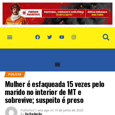
política de privacidade
quem somos
POLÍCIA
Mulher é esfaqueada 15 vezes pelo
marido no interior de MT e
sobrevive; suspeito é preso
Published
1 ano ago
on
19 de junho de 2025
By
Da Redação