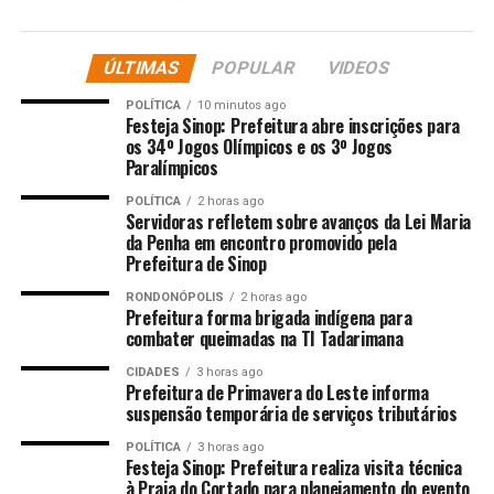
estava com fraqueza e prestes a desmaiar. A mulher foi
resgatada e encaminhada para uma unidade de saúde,
ÚLTIMAS
POPULAR
VIDEOS
com aproximadamente 15 facadas desferidas pelo
suspeito.
POLÍTICA
10 minutos ago
Festeja Sinop: Prefeitura abre inscrições para
Após a denúncia, os policiais militares se deslocaram ao
os 34º Jogos Olímpicos e os 3º Jogos
Paralímpicos
local informado e durante o trajeto, receberam novas
informações de que o homem, em um veículo Prisma,
POLÍTICA
2 horas ago
Servidoras refletem sobre avanços da Lei Maria
branco, teria fugido da casa, em alta velocidade.
da Penha em encontro promovido pela
Prefeitura de Sinop
Os policiais militares intensificaram o policiamento na
região e abordaram o suspeito na Avenida Antônio
RONDONÓPOLIS
2 horas ago
Prefeitura forma brigada indígena para
André Maggi, esquina com a Avenida das Hortênsias. O
combater queimadas na TI Tadarimana
homem apresentava um comportamento bastante
CIDADES
3 horas ago
exaltado e com o corpo coberto de sangue.
Prefeitura de Primavera do Leste informa
suspensão temporária de serviços tributários
Após ser questionado o homem alegou que estava
POLÍTICA
3 horas ago
tentando socorrer a esposa. Os policiais se deslocaram
Festeja Sinop: Prefeitura realiza visita técnica
para o imóvel do casal e encontraram uma faca com
à Praia do Cortado para planejamento do evento