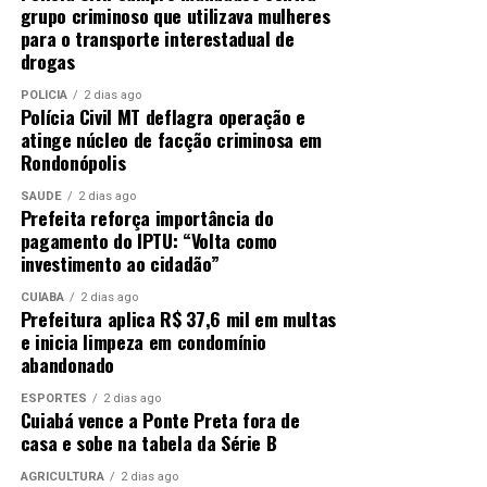
grupo criminoso que utilizava mulheres
para o transporte interestadual de
drogas
POLÍCIA
2 dias ago
Polícia Civil MT deflagra operação e
atinge núcleo de facção criminosa em
Rondonópolis
SAÚDE
2 dias ago
Prefeita reforça importância do
pagamento do IPTU: “Volta como
investimento ao cidadão”
CUIABÁ
2 dias ago
Prefeitura aplica R$ 37,6 mil em multas
e inicia limpeza em condomínio
abandonado
ESPORTES
2 dias ago
Cuiabá vence a Ponte Preta fora de
casa e sobe na tabela da Série B
AGRICULTURA
2 dias ago