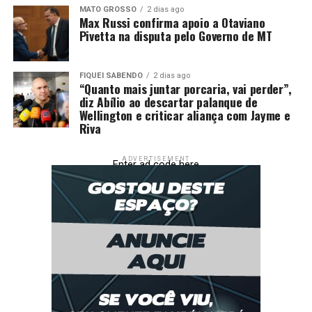
SUSPEITO
VEZES
MATO GROSSO
2 dias ago
Max Russi confirma apoio a Otaviano
UP NEXT
Pivetta na disputa pelo Governo de MT
Cliente é preso após mostrar vídeos pornôs a corretora
de imóveis em Várzea Grande
FIQUEI SABENDO
2 dias ago
DON'T MISS
“Quanto mais juntar porcaria, vai perder”,
Operação Lei Seca prende quatro motoristas
diz Abílio ao descartar palanque de
embriagados e remove 53 veículos em Cuiabá
Wellington e criticar aliança com Jayme e
Riva
ADVERTISEMENT
Enter ad code here