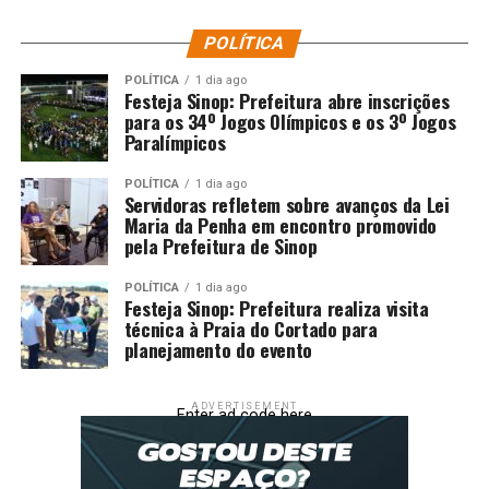
matar pessoas sem precisar se valer de armas físicas,
POLÍTICA
visíveis, palpáveis, por meio de atuações que deixam no
anonimato criminosos de toda natureza, inclusive
POLÍTICA
1 dia ago
Festeja Sinop: Prefeitura abre inscrições
aqueles que tentam matar as democracias”.
para os 34º Jogos Olímpicos e os 3º Jogos
Paralímpicos
Cármen Lúcia atribuiu cinco características – cinco Vs ─
que potencializam os efeitos negativos das fake news:
POLÍTICA
1 dia ago
Servidoras refletem sobre avanços da Lei
volume de informação, velocidade, variedade, viralidade
Maria da Penha em encontro promovido
e verossimilhança.
pela Prefeitura de Sinop
Ao defender a regulamentação das big techs, a ministra
POLÍTICA
1 dia ago
do STF fez uma analogia com a evolução do trânsito.
Festeja Sinop: Prefeitura realiza visita
técnica à Praia do Cortado para
planejamento do evento
“Quando tínhamos
charretes e carroças, não
ADVERTISEMENT
Enter ad code here
havia o código de trânsito.
Quando tivemos a criação