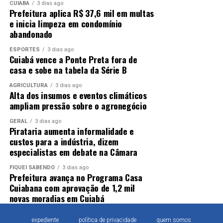
CUIABÁ
3 dias ago
prédio da Fundação Getulio Vargas, acrescentou ao
Prefeitura aplica R$ 37,6 mil em multas
debate o tema segurança pública. Com base em dados do
e inicia limpeza em condomínio
Fórum Nacional de Segurança Pública, ele citou que, de
abandonado
2018 a 2023, o Brasil presenciou crescimento de 400%
ESPORTES
3 dias ago
em crimes de estelionato, impulsionados pela
Cuiabá vence a Ponte Preta fora de
digitalização.
casa e sobe na tabela da Série B
AGRICULTURA
3 dias ago
“A cada 16 segundos, um
Alta dos insumos e eventos climáticos
ampliam pressão sobre o agronegócio
cidadão brasileiro é vítima
GERAL
3 dias ago
de um golpe a partir das
Pirataria aumenta informalidade e
custos para a indústria, dizem
redes sociais”, afirmou.
especialistas em debate na Câmara
FIQUEI SABENDO
3 dias ago
Messias criticou também a relação entre big techs e
Prefeitura avança no Programa Casa
Cuiabana com aprovação de 1,2 mil
partidos de extrema direita: “me enoja o fato de ver big
novas moradias em Cuiabá
tech se associando a partidos de extrema direita no
Brasil como promotores da liberdade de expressão,
expediente
política de privacidade
quem somos