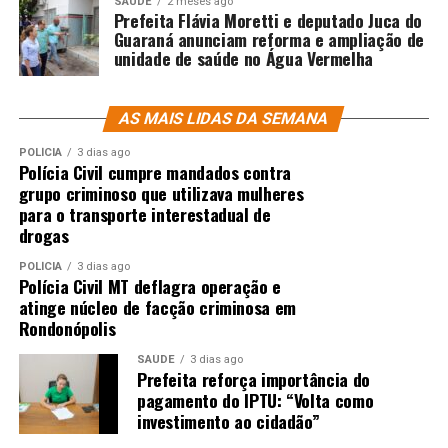
SAÚDE
2 meses ago
censura. “O Brasil não admite censura, porque a
Prefeita Flávia Moretti e deputado Juca do
Guaraná anunciam reforma e ampliação de
liberdade de expressão está garantida. A minha geração,
unidade de saúde no Água Vermelha
que sofreu com a ditadura, sabe bem o que é a mordaça”,
testemunhou.
AS MAIS LIDAS DA SEMANA
“Isso não significa que alguém possa permitir que a
POLÍCIA
3 dias ago
expressão seja não uma manifestação da liberdade, mas
Polícia Civil cumpre mandados contra
instrumento de um crime de injúria, de calúnia, de
grupo criminoso que utilizava mulheres
difamação, contra o Estado democrático de direito”,
para o transporte interestadual de
completou.
drogas
POLÍCIA
3 dias ago
Negócio x tecnologia
Polícia Civil MT deflagra operação e
atinge núcleo de facção criminosa em
Representando o governo, o advogado-geral da União
Rondonópolis
(AGU), Jorge Messias, afirmou que não acredita em
SAÚDE
3 dias ago
autorregulamentação das big techs, ou seja, as próprias
Prefeita reforça importância do
gigantes definirem suas normas de conduta.
pagamento do IPTU: “Volta como
investimento ao cidadão”
Messias, que esteve presencialmente no evento no