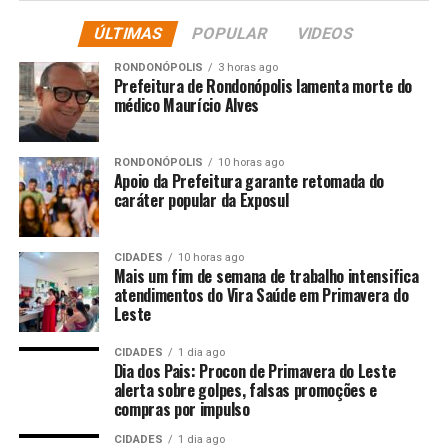
faturamento maior se dá
exatamente pelo discurso
ÚLTIMAS
POPULAR
VIDEOS
de ódio, pelo conflito, pelo
RONDONÓPOLIS
3 horas ago
Prefeitura de Rondonópolis lamenta morte do
ataque e não pela narrativa
médico Maurício Alves
de notícias, pela exposição
de fatos”, afirmou. “Pouco
RONDONÓPOLIS
10 horas ago
Apoio da Prefeitura garante retomada do
importa se o fato é
caráter popular da Exposul
verdadeiro ou falso, desde
que o fato choque, dê
likes
CIDADES
10 horas ago
Mais um fim de semana de trabalho intensifica
[curtidas], dê mais
atendimentos do Vira Saúde em Primavera do
Leste
engajamento e se monetize
mais, ganhe mais dinheiro”,
CIDADES
1 dia ago
Dia dos Pais: Procon de Primavera do Leste
completou.
alerta sobre golpes, falsas promoções e
compras por impulso
CIDADES
1 dia ago