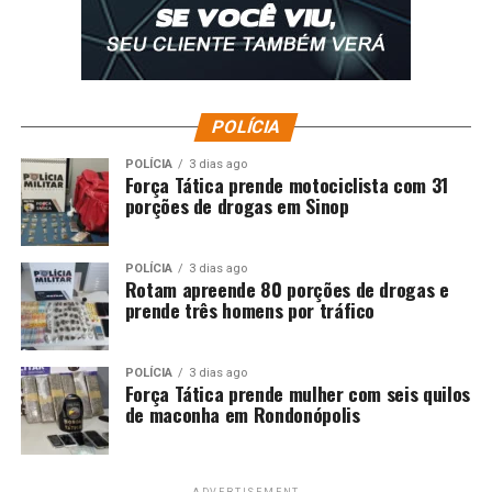
permitiram que os
golpistas gravassem e
fizessem
live
chamando
outras pessoas para
POLÍCIA
intervenção, pedindo
POLÍCIA
3 dias ago
intervenção militar,
Força Tática prende motociclista com 31
porções de drogas em Sinop
pedindo a volta da ditadura.
Onde estava a
POLÍCIA
3 dias ago
autorregulação? Não
Rotam apreende 80 porções de drogas e
prende três homens por tráfico
existia a autorregulação”,
declarou.
POLÍCIA
3 dias ago
Força Tática prende mulher com seis quilos
de maconha em Rondonópolis
“A liberdade de expressão não é liberdade de agressão,
inclusive à democracia”, enfatizou Moraes em outro
trecho de seu discurso. A tônica defendida por ele foi a