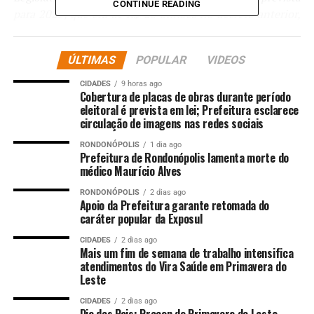
CONTINUE READING
para 2025, que era de R$ 20 bilhões no decreto anterior,
caiu para R$ 12 bilhões com o novo decreto”
, escreveu.
ÚLTIMAS
POPULAR
VIDEOS
Gleisi e os governistas dizem que, com a derrubada do
decreto e a rejeição da
MP
(Medida Provisória), uma das
CIDADES
9 horas ago
soluções é contingenciar as emendas dos congressistas,
Cobertura de placas de obras durante período
eleitoral é prevista em lei; Prefeitura esclarece
o que pode deteriorar a relação do Planalto com o
circulação de imagens nas redes sociais
Congresso.
RONDONÓPOLIS
1 dia ago
Prefeitura de Rondonópolis lamenta morte do
“As emendas parlamentares também serão afetadas pela
médico Maurício Alves
derrubada do Decreto. Em 2025, o contingenciamento
adicional de emendas será de R$ 2,7 bilhões, somando-
RONDONÓPOLIS
2 dias ago
Apoio da Prefeitura garante retomada do
se aos R$ 7,1 bilhões já contidos, resultando no total de
caráter popular da Exposul
R$ 9,8 bilhões. Em 2026, considerado apenas o efeito
CIDADES
2 dias ago
dessa medida, a derrubada do decreto resulta em perda
Mais um fim de semana de trabalho intensifica
de R$ 7,1 bilhões para as emendas parlamentares”,
disse.
atendimentos do Vira Saúde em Primavera do
Leste
Uma eventual vitória do Planalto no Supremo pode abrir
CIDADES
2 dias ago
um conflito com o Legislativo. Apesar disso, o líder do
Dia dos Pais: Procon de Primavera do Leste