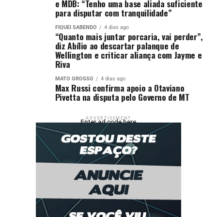
e MDB: “Tenho uma base aliada suficiente
para disputar com tranquilidade”
Saiba como votou cada deputado que aprovou o
PDL
314 de 2025 –projeto que revoga todo o decreto do
FIQUEI SABENDO
4 dias ago
“Quanto mais juntar porcaria, vai perder”,
governo que aumentou o IOF
(clique nas colunas para
diz Abílio ao descartar palanque de
reordenar por nome, partido, UF e voto; para abrir em
Wellington e criticar aliança com Jayme e
Riva
outra aba,
clique aqui
):
MATO GROSSO
4 dias ago
Max Russi confirma apoio a Otaviano
Pivetta na disputa pelo Governo de MT
ADVERTISEMENT
Enter ad code here