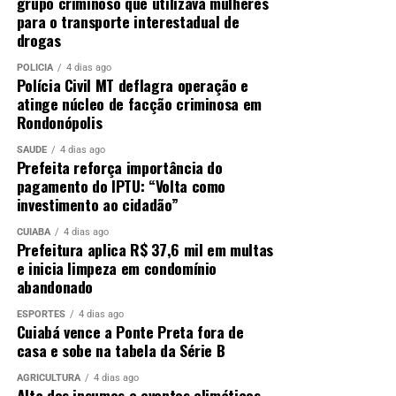
grupo criminoso que utilizava mulheres
para o transporte interestadual de
drogas
POLÍCIA
4 dias ago
Polícia Civil MT deflagra operação e
atinge núcleo de facção criminosa em
Rondonópolis
SAÚDE
4 dias ago
Prefeita reforça importância do
pagamento do IPTU: “Volta como
investimento ao cidadão”
CUIABÁ
4 dias ago
Prefeitura aplica R$ 37,6 mil em multas
e inicia limpeza em condomínio
abandonado
ESPORTES
4 dias ago
Cuiabá vence a Ponte Preta fora de
casa e sobe na tabela da Série B
AGRICULTURA
4 dias ago
Alta dos insumos e eventos climáticos