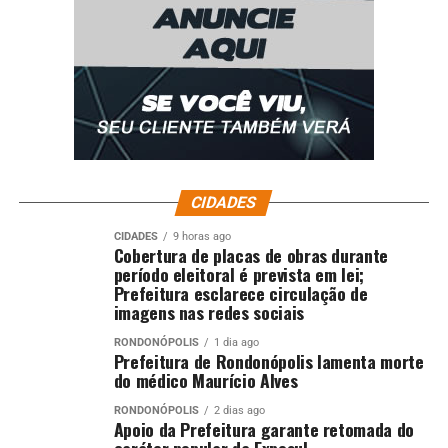
Fonte: Só Notícias
Comentários
CIDADES
RELATED TOPICS:
CONGRESSO
DERROTA
DESTAQUE
IOF
LULA
PARA
POLÍTICA
QUER
REVERTER
STF
CIDADES
9 horas ago
Cobertura de placas de obras durante
período eleitoral é prevista em lei;
UP NEXT
Prefeitura esclarece circulação de
Administradora assume Governo em VG
imagens nas redes sociais
DON'T MISS
Davi Alcolumbre promulga Dia da Amizade Brasil-Israel
RONDONÓPOLIS
1 dia ago
Prefeitura de Rondonópolis lamenta morte
— Senado Notícias
do médico Maurício Alves
RONDONÓPOLIS
2 dias ago
Apoio da Prefeitura garante retomada do
caráter popular da Exposul