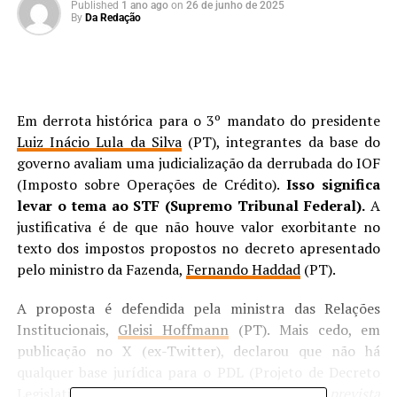
Published
1 ano ago
on
26 de junho de 2025
By
Da Redação
Em derrota histórica para o 3º mandato do presidente
Luiz Inácio Lula da Silva
(PT), integrantes da base do
governo avaliam uma judicialização da derrubada do IOF
(Imposto sobre Operações de Crédito).
Isso significa
levar o tema ao STF (Supremo Tribunal Federal).
A
justificativa é de que não houve valor exorbitante no
texto dos impostos propostos no decreto apresentado
pelo ministro da Fazenda,
Fernando Haddad
(PT).
A proposta é defendida pela ministra das Relações
Institucionais,
Gleisi Hoffmann
(PT). Mais cedo, em
publicação no X (ex-Twitter), declarou que não há
qualquer base jurídica para o PDL (Projeto de Decreto
Legislativo) que foi aprovado.
“A arrecadação prevista