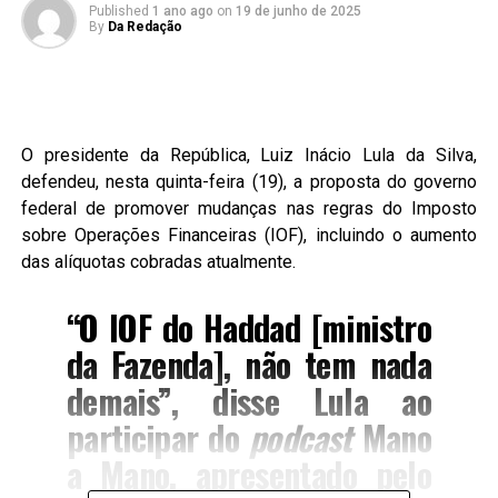
Published
1 ano ago
on
19 de junho de 2025
By
Da Redação
O presidente da República, Luiz Inácio Lula da Silva,
defendeu, nesta quinta-feira (19), a proposta do governo
federal de promover mudanças nas regras do Imposto
sobre Operações Financeiras (IOF), incluindo o aumento
das alíquotas cobradas atualmente.
“O IOF do Haddad [ministro
da Fazenda], não tem nada
demais”, disse Lula ao
participar do
podcast
Mano
a Mano, apresentado pelo