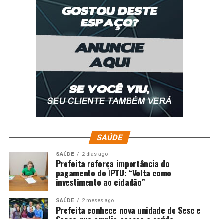
SAÚDE
SAÚDE
2 dias ago
Prefeita reforça importância do
pagamento do IPTU: “Volta como
investimento ao cidadão”
SAÚDE
2 meses ago
Prefeita conhece nova unidade do Sesc e
Senac que amplia acesso a saúde,