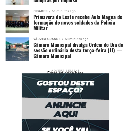
RELATED TOPICS:
AUMENTO
COMO
DEFENDE
DESTAQUE
CIDADES
51 minutos ago
FINANCIAR
FORMA
GASTOS
IOF
LULA
POLÍTICA
Primavera do Leste recebe Aula Magna de
PÚBLICOS
formação de novos soldados da Polícia
Militar
UP NEXT
Disputa na OAB envolve articulao do Paiagus ao TJMT
VÁRZEA GRANDE
53 minutos ago
Câmara Municipal divulga Ordem do Dia da
DON'T MISS
sessão ordinária desta terça-feira (11) —
Vereador nega perseguio a atleta transexual aps
Câmara Municipal
acusaes
ADVERTISEMENT
Enter ad code here