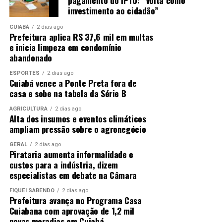
investimento ao cidadão”
CUIABÁ
2 dias ago
Prefeitura aplica R$ 37,6 mil em multas
e inicia limpeza em condomínio
abandonado
ESPORTES
2 dias ago
Cuiabá vence a Ponte Preta fora de
casa e sobe na tabela da Série B
AGRICULTURA
2 dias ago
Alta dos insumos e eventos climáticos
ampliam pressão sobre o agronegócio
GERAL
2 dias ago
Pirataria aumenta informalidade e
custos para a indústria, dizem
especialistas em debate na Câmara
FIQUEI SABENDO
2 dias ago
Prefeitura avança no Programa Casa
Cuiabana com aprovação de 1,2 mil
novas moradias em Cuiabá