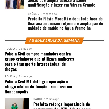
qualificação e lazer em Várzea Grande
SAÚDE
2 meses ago
Prefeita Flávia Moretti e deputado Juca do
Guaraná anunciam reforma e ampliação de
unidade de saúde no Água Vermelha
AS MAIS LIDAS DA SEMANA
POLÍCIA
2 dias ago
Polícia Civil cumpre mandados contra
grupo criminoso que utilizava mulheres
para o transporte interestadual de
drogas
POLÍCIA
2 dias ago
Polícia Civil MT deflagra operação e
atinge núcleo de facção criminosa em
Rondonópolis
SAÚDE
2 dias ago
Prefeita reforça importância do
pagamento do IPTU: “Volta como