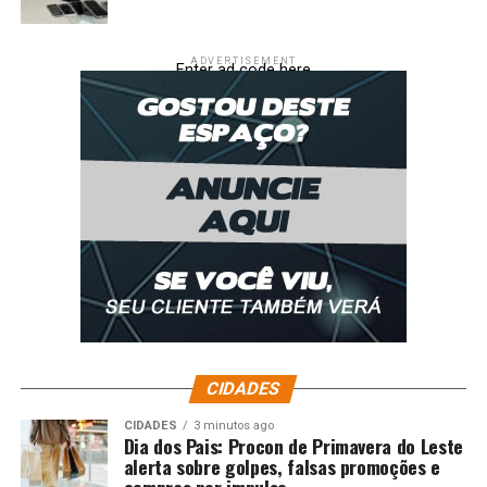
ADVERTISEMENT
Enter ad code here
Governo: ressarcimento do INSS será feito em parcela
única neste ano
CIDADES
Fonte: Só Notícias
CIDADES
3 minutos ago
Dia dos Pais: Procon de Primavera do Leste
Comentários
alerta sobre golpes, falsas promoções e
compras por impulso