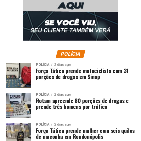
governo propôs elevar a alíquota de várias operações
financeiras, incluindo o IOF, mas recuou no mesmo dia,
diante das críticas de empresários e parlamentares,
incluindo alguns da própria base governista.
Relacionadas
POLÍCIA
POLÍCIA
2 dias ago
Força Tática prende motociclista com 31
porções de drogas em Sinop
POLÍCIA
2 dias ago
Rotam apreende 80 porções de drogas e
prende três homens por tráfico
POLÍCIA
2 dias ago
Lula anunciará crédito para entregadores comprarem
Força Tática prende mulher com seis quilos
de maconha em Rondonópolis
motos elétricas