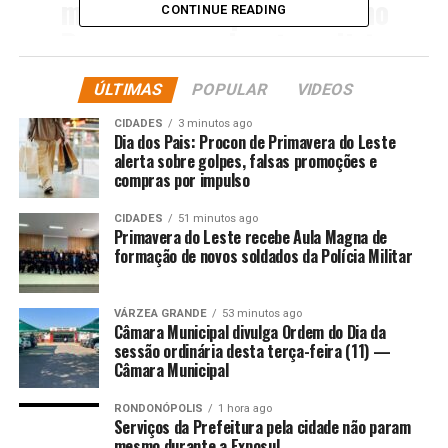
músico e compositor Mano
CONTINUE READING
Brown e pela jornalista
Semayat Oliveira, e
ÚLTIMAS
POPULAR
VIDEOS
disponibilizado nesta
CIDADES
3 minutos ago
quinta-feira (19).
Dia dos Pais: Procon de Primavera do Leste
alerta sobre golpes, falsas promoções e
compras por impulso
“O Haddad quer que as bets paguem [mais] imposto de
CIDADES
51 minutos ago
renda; que as fintechs paguem; que os bancos paguem.
Primavera do Leste recebe Aula Magna de
Só um pouquinho, para a gente poder fazer a
formação de novos soldados da Polícia Militar
compensação, porque toda vez que a gente vai
ultrapassar o arcabouço fiscal, temos que cortar no
VÁRZEA GRANDE
53 minutos ago
Orçamento”, acrescentou o presidente, admitindo que o
Câmara Municipal divulga Ordem do Dia da
aumento do IOF “é um pouco para fazer esta
sessão ordinária desta terça-feira (11) —
Câmara Municipal
compensação” e evitar cortes orçamentários.
RONDONÓPOLIS
1 hora ago
As declarações do presidente ocorrem em meio à forte
Serviços da Prefeitura pela cidade não param
resistência do Congresso Nacional a alterações no IOF.
mesmo durante a Exposul