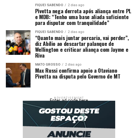
presidente.
FIQUEI SABENDO
2 dias ago
Pivetta nega derrota após aliança entre PL
e MDB: “Tenho uma base aliada suficiente
para disputar com tranquilidade”
>> Siga o canal da Agência Brasil no WhatsApp
FIQUEI SABENDO
2 dias ago
A aprovação da urgência permite que o Plenário da
“Quanto mais juntar porcaria, vai perder”,
diz Abílio ao descartar palanque de
Câmara dos Deputados vote o decreto do governo sem
Wellington e criticar aliança com Jayme e
que este seja discutido nas comissões parlamentares. O
Riva
decreto do governo foi apresentado no último dia 11,
MATO GROSSO
2 dias ago
junto com uma Medida Provisória também relacionada
Max Russi confirma apoio a Otaviano
ao IOF.
Pivetta na disputa pelo Governo de MT
Com uma proposta de corte de gastos, as duas recentes
medidas foram anunciadas como uma forma do governo
ADVERTISEMENT
Enter ad code here
recalibrar proposta anterior, de 22 de maio – quando a
equipe econômica anunciou o contingenciamento de R$
31,3 bilhões do Orçamento Geral da União a fim de
assegurar o cumprimento da meta fiscal estabelecida na
Lei de Diretrizes Orçamentárias (LDO). Na ocasião, o