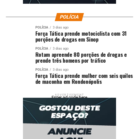
Fonte: Agência Brasil
POLÍCIA
Comentários
POLÍCIA
3 dias ago
Força Tática prende motociclista com 31
porções de drogas em Sinop
RELATED TOPICS:
ANUNCIARÁ
COMPRAREM
CRÉDITO
DESTAQUE
ECONOMIA
ELÉTRICAS
ENTREGADORES
POLÍCIA
3 dias ago
LULA
MOTOS
PARA
Rotam apreende 80 porções de drogas e
prende três homens por tráfico
UP NEXT
FGTS: acaba a segunda fase de pagamento especial do
POLÍCIA
3 dias ago
saque-aniversário
Força Tática prende mulher com seis quilos
de maconha em Rondonópolis
DON'T MISS
Terminais do BB passam a fornecer comprovantes por
WhatsApp
ADVERTISEMENT
Enter ad code here