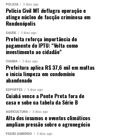
POLÍCIA
3 dias ago
Polícia Civil MT deflagra operação e
atinge núcleo de facção criminosa em
Rondonópolis
SAÚDE
3 dias ago
Prefeita reforça importância do
pagamento do IPTU: “Volta como
investimento ao cidadão”
CUIABÁ
3 dias ago
Prefeitura aplica R$ 37,6 mil em multas
e inicia limpeza em condomínio
abandonado
ESPORTES
3 dias ago
Cuiabá vence a Ponte Preta fora de
casa e sobe na tabela da Série B
AGRICULTURA
3 dias ago
Alta dos insumos e eventos climáticos
ampliam pressão sobre o agronegócio
FIQUEI SABENDO
3 dias ago