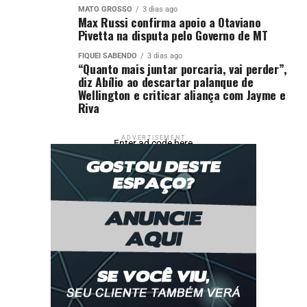
acesso ao gás liquefeito de petróleo (GLP)
.
MATO GROSSO
3 dias ago
Max Russi confirma apoio a Otaviano
Pivetta na disputa pelo Governo de MT
“Um gás de cozinha sai de
Petrobras a R$ 37 reais o
FIQUEI SABENDO
3 dias ago
“Quanto mais juntar porcaria, vai perder”,
diz Abílio ao descartar palanque de
botijão de 13 quilos. E
Wellington e criticar aliança com Jayme e
chega às pessoas por R$
Riva
140. Então, estamos
ADVERTISEMENT
Enter ad code here
encontrando um meio de
fazer com que essas
pessoas mais pobres
recebam este gás de
graça”, finalizou Lula.