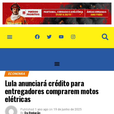
política de privacidade
quem somos
ECONOMIA
Lula anunciará crédito para
entregadores comprarem motos
elétricas
Published
1 ano ago
on
19 de junho de 2025
By
Da Redação