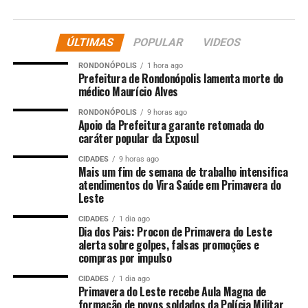
“Ainda este mês, eu tenho que anunciar um programa de
crédito para reforma de casa. Porque, às vezes, você tem
ÚLTIMAS
POPULAR
VIDEOS
sua casinha e você não quer uma casa nova; você quer
fazer um quarto, quer fazer um banheiro novo. Então, a
RONDONÓPOLIS
1 hora ago
gente vai abrir linha de crédito para a reforma de casa”,
Prefeitura de Rondonópolis lamenta morte do
médico Maurício Alves
disse Lula, que também mencionou a
meta do governo
federal de entregar 3 milhões de novas unidades
RONDONÓPOLIS
9 horas ago
Apoio da Prefeitura garante retomada do
habitacionais do Minha Casa, Minha Vida
até o fim de seu
caráter popular da Exposul
atual mandato, em dezembro de 2026.
CIDADES
9 horas ago
Mais um fim de semana de trabalho intensifica
“[Também] vou abrir uma
atendimentos do Vira Saúde em Primavera do
Leste
linha de crédito para
financiar moto elétrica
CIDADES
1 dia ago
Dia dos Pais: Procon de Primavera do Leste
para os entregadores de
alerta sobre golpes, falsas promoções e
compras por impulso
alimentos neste país. “E
CIDADES
1 dia ago
vamos anunciar gás de
Primavera do Leste recebe Aula Magna de
formação de novos soldados da Polícia Militar