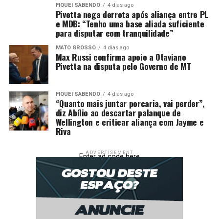
FIQUEI SABENDO
4 dias ago
TONELADAS
Pivetta nega derrota após aliança entre PL
e MDB: “Tenho uma base aliada suficiente
UP NEXT
para disputar com tranquilidade”
Motorista morre preso às ferragens em colisão brutal
entre caminhões na BR-158
MATO GROSSO
4 dias ago
Max Russi confirma apoio a Otaviano
DON'T MISS
Pivetta na disputa pelo Governo de MT
Motociclista sem CNH morre após colisão contra carro
em Sorriso; veja vídeo
FIQUEI SABENDO
4 dias ago
“Quanto mais juntar porcaria, vai perder”,
diz Abílio ao descartar palanque de
Wellington e criticar aliança com Jayme e
Riva
ADVERTISEMENT
Enter ad code here