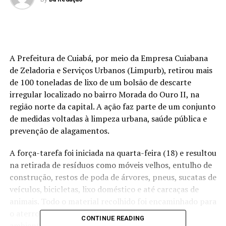
A Prefeitura de Cuiabá, por meio da Empresa Cuiabana
de Zeladoria e Serviços Urbanos (Limpurb), retirou mais
de 100 toneladas de lixo de um bolsão de descarte
irregular localizado no bairro Morada do Ouro II, na
região norte da capital. A ação faz parte de um conjunto
de medidas voltadas à limpeza urbana, saúde pública e
prevenção de alagamentos.
A força-tarefa foi iniciada na quarta-feira (18) e resultou
na retirada de resíduos como móveis velhos, entulho de
construção, restos de poda de árvores, pneus, sucatas de
veículos, bicicletas, lixo doméstico e até carcaças de
animais. Todo o material recolhido foi encaminhado para
o aterro sanitário, onde recebeu o descarte
CONTINUE READING
ambientalmente correto.