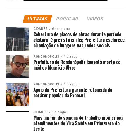
Para a execução do serviço, foram mobilizados diversos
ÚLTIMAS
POPULAR
VIDEOS
equipamentos, incluindo retroescavadeiras, pás
carregadeiras, caminhões-caçamba, retroescavadeira
CIDADES
6 horas ago
hidráulica, trator cortador de grama, plataforma e
Cobertura de placas de obras durante período
eleitoral é prevista em lei; Prefeitura esclarece
articulado.
circulação de imagens nas redes sociais
Além de garantir a limpeza do local, a ação também
RONDONÓPOLIS
1 dia ago
contribui diretamente para a prevenção de enchentes, já
Prefeitura de Rondonópolis lamenta morte do
médico Maurício Alves
que o acúmulo de lixo pode obstruir bocas de lobo e
córregos. Também tem impacto na saúde pública, ao
eliminar possíveis criadouros do mosquito Aedes
RONDONÓPOLIS
1 dia ago
aegypti, transmissor da dengue, zika e chikungunya.
Apoio da Prefeitura garante retomada do
caráter popular da Exposul
O ponto de descarte irregular já é monitorado pela
Limpurb, com registros de notificações a moradores
CIDADES
1 dia ago
flagrados descartando lixo de forma incorreta. A
Mais um fim de semana de trabalho intensifica
Prefeitura reforça que esse tipo de prática é proibida e
atendimentos do Vira Saúde em Primavera do
Leste
passível de multa, conforme prevê o Código Sanitário e