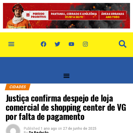
política de privacidade
quem somos
CIDADES
Justiça confirma despejo de loja
comercial de shopping center de VG
por falta de pagamento
Published
1 ano ago
on
27 de junho de 2025
By
Da Redação