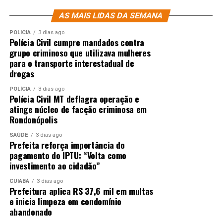
AS MAIS LIDAS DA SEMANA
POLÍCIA
3 dias ago
Polícia Civil cumpre mandados contra
grupo criminoso que utilizava mulheres
para o transporte interestadual de
drogas
POLÍCIA
3 dias ago
Polícia Civil MT deflagra operação e
atinge núcleo de facção criminosa em
Rondonópolis
SAÚDE
3 dias ago
Prefeita reforça importância do
pagamento do IPTU: “Volta como
investimento ao cidadão”
CUIABÁ
3 dias ago
Prefeitura aplica R$ 37,6 mil em multas
e inicia limpeza em condomínio
abandonado