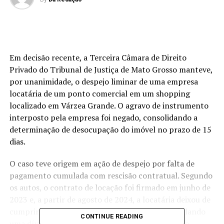
Em decisão recente, a Terceira Câmara de Direito
Privado do Tribunal de Justiça de Mato Grosso manteve,
por unanimidade, o despejo liminar de uma empresa
locatária de um ponto comercial em um shopping
localizado em Várzea Grande. O agravo de instrumento
interposto pela empresa foi negado, consolidando a
determinação de desocupação do imóvel no prazo de 15
dias.
O caso teve origem em ação de despejo por falta de
pagamento cumulada com rescisão contratual. Segundo
os autos, o contrato de locação foi firmado em junho de
2023 e, a partir de agosto de 2024, a locatária deixou de
cumprir com suas obrigações financeiras, acumulando
CONTINUE READING
uma dívida de R$ 55.895,43 referente a aluguéis e