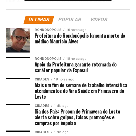
encargos vencidos.
ÚLTIMAS
POPULAR
VIDEOS
A defesa sustentou que havia quitado integralmente
dívidas anteriores e que os valores cobrados seriam
RONDONÓPOLIS
10 horas ago
controversos, abrangendo encargos como fundo de
Prefeitura de Rondonópolis lamenta morte do
médico Maurício Alves
promoção e cotas extras, além de contestar a
inexistência de notificação válida acerca de novos
débitos. Também alegou que a decisão liminar
RONDONÓPOLIS
18 horas ago
comprometia a continuidade de suas atividades
Apoio da Prefeitura garante retomada do
caráter popular da Exposul
empresariais, afrontando a função social da empresa e o
contraditório.
CIDADES
18 horas ago
Mais um fim de semana de trabalho intensifica
atendimentos do Vira Saúde em Primavera do
Entretanto, o relator, desembargador Carlos Alberto
Leste
Alves da Rocha, destacou que a tutela de urgência foi
corretamente concedida com base na ausência de
CIDADES
1 dia ago
Dia dos Pais: Procon de Primavera do Leste
garantia locatícia efetiva e na inadimplência
alerta sobre golpes, falsas promoções e
comprovada através de documentos idôneos. Apesar do
compras por impulso
contrato prever fiança, esta se revelou inócua, não
CIDADES
1 dia ago
garantindo a adimplência contratual.