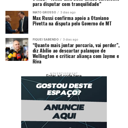
para disputar com tranquilidade”
mediante caução correspondente a três meses de
aluguel, sob pena de despejo compulsório.
MATO GROSSO
3 dias ago
Max Russi confirma apoio a Otaviano
Pivetta na disputa pelo Governo de MT
Fonte: O Documento
FIQUEI SABENDO
3 dias ago
“Quanto mais juntar porcaria, vai perder”,
diz Abílio ao descartar palanque de
Comentários
Wellington e criticar aliança com Jayme e
Riva
RELATED TOPICS:
CENTER
CIDADEES
COMERCIAL
CONFIRMA
DESPEJO
DESTAQUE
FALTA
JUSTIÇA
ADVERTISEMENT
Enter ad code here
LOJA
PAGAMENTO
POR
SHOPPING
UP NEXT
Novidade: UCT Sinop abre amanhã (28) em atendimento
estendido para coleta de sangue
DON'T MISS
Novidade: UCT Sinop abre amanhã (28) em horário
estendido para coleta de sangue