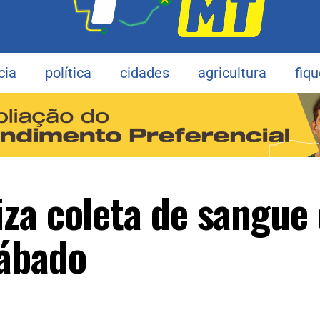
cia
política
cidades
agricultura
fiq
za coleta de sangue
sábado