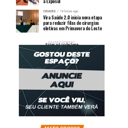
a Exposul
CIDADES
14 horas ago
Vira Saúde 2.0 inicia nova etapa
para reduzir filas de cirurgias
eletivas em Primavera do Leste
ADVERTISEMENT
Enter ad code here