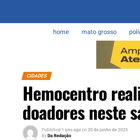
home
mato grosso
polí
CIDADES
Hemocentro reali
doadores neste 
Published
1 ano ago
on
20 de junho de 2025
By
Da Redação