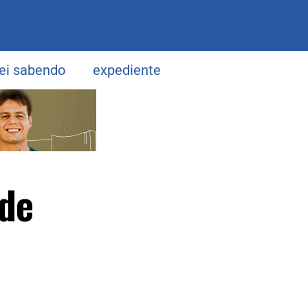
uei sabendo
expediente
 de