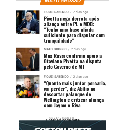
MATO GROSSO
FIQUEI SABENDO
2 dias ago
Pivetta nega derrota após
aliança entre PL e MDB:
“Tenho uma base aliada
suficiente para disputar com
tranquilidade”
MATO GROSSO
2 dias ago
Max Russi confirma apoio a
Otaviano Pivetta na disputa
pelo Governo de MT
FIQUEI SABENDO
2 dias ago
“Quanto mais juntar porcaria,
vai perder”, diz Abílio ao
descartar palanque de
Wellington e criticar aliança
com Jayme e Riva
ADVERTISEMENT
Enter ad code here