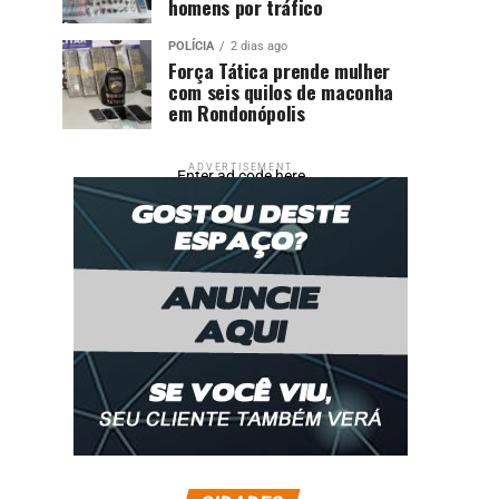
homens por tráfico
POLÍCIA
2 dias ago
Força Tática prende mulher
com seis quilos de maconha
em Rondonópolis
ADVERTISEMENT
Enter ad code here