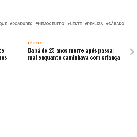
QUE
DOADORES
HEMOCENTRO
NESTE
REALIZA
SÁBADO
UP NEXT
te
Babá de 23 anos morre após passar
nos
mal enquanto caminhava com criança