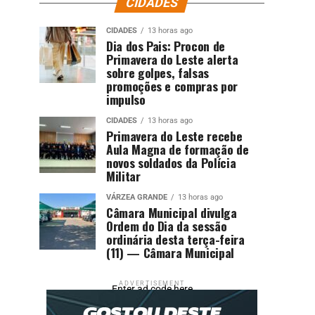
CIDADES
CIDADES
13 horas ago
Dia dos Pais: Procon de
Primavera do Leste alerta
sobre golpes, falsas
promoções e compras por
impulso
CIDADES
13 horas ago
Primavera do Leste recebe
Aula Magna de formação de
novos soldados da Polícia
Militar
VÁRZEA GRANDE
13 horas ago
Câmara Municipal divulga
Ordem do Dia da sessão
ordinária desta terça-feira
(11) — Câmara Municipal
ADVERTISEMENT
Enter ad code here