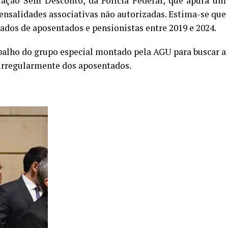
ração Sem Desconto, da Polícia Federal, que apura um
nsalidades associativas não autorizadas. Estima-se que
tados de aposentados e pensionistas entre 2019 e 2024.
abalho do grupo especial montado pela AGU para buscar a
irregularmente dos aposentados.