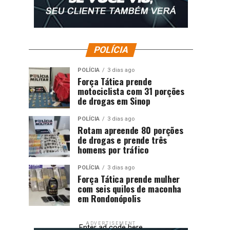
POLÍCIA
POLÍCIA
3 dias ago
Força Tática prende
motociclista com 31 porções
de drogas em Sinop
POLÍCIA
3 dias ago
Rotam apreende 80 porções
de drogas e prende três
homens por tráfico
POLÍCIA
3 dias ago
Força Tática prende mulher
com seis quilos de maconha
em Rondonópolis
ADVERTISEMENT
Enter ad code here