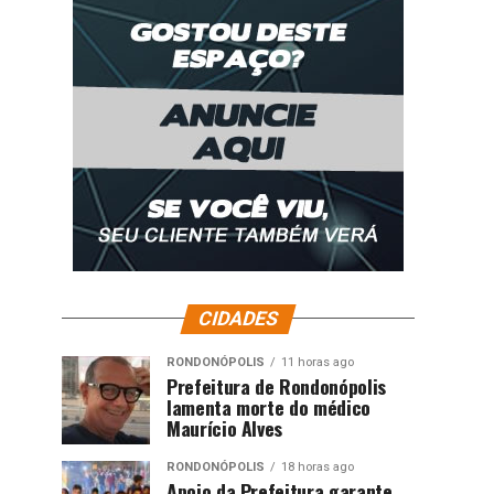
CIDADES
RONDONÓPOLIS
11 horas ago
Prefeitura de Rondonópolis
lamenta morte do médico
Maurício Alves
RONDONÓPOLIS
18 horas ago
Apoio da Prefeitura garante