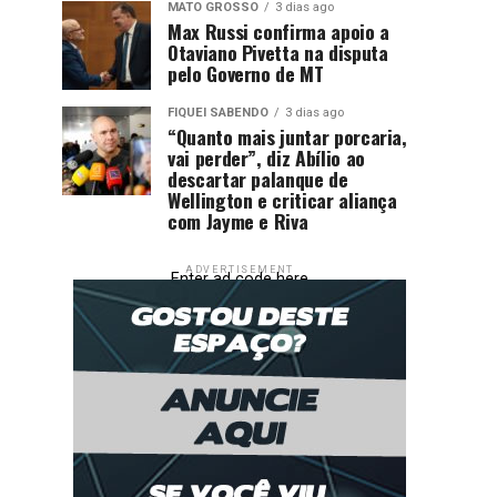
MATO GROSSO
3 dias ago
Max Russi confirma apoio a
Otaviano Pivetta na disputa
pelo Governo de MT
FIQUEI SABENDO
3 dias ago
“Quanto mais juntar porcaria,
vai perder”, diz Abílio ao
descartar palanque de
Wellington e criticar aliança
com Jayme e Riva
ADVERTISEMENT
Enter ad code here