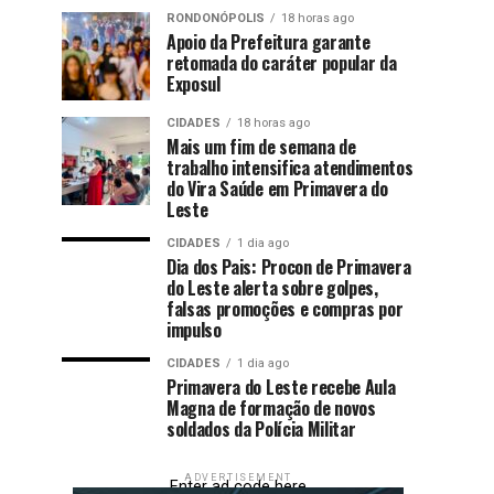
RONDONÓPOLIS
18 horas ago
Apoio da Prefeitura garante
retomada do caráter popular da
Exposul
CIDADES
18 horas ago
Mais um fim de semana de
trabalho intensifica atendimentos
do Vira Saúde em Primavera do
Leste
CIDADES
1 dia ago
Dia dos Pais: Procon de Primavera
do Leste alerta sobre golpes,
falsas promoções e compras por
impulso
CIDADES
1 dia ago
Primavera do Leste recebe Aula
Magna de formação de novos
soldados da Polícia Militar
ADVERTISEMENT
Enter ad code here