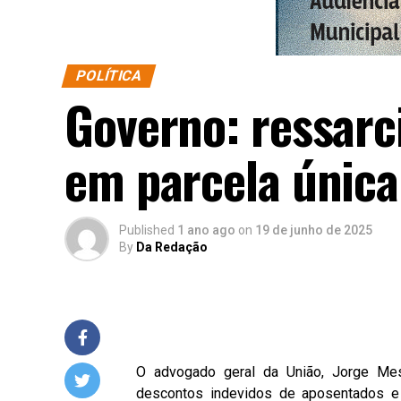
POLÍTICA
Governo: ressarc
em parcela única
Published
1 ano ago
on
19 de junho de 2025
By
Da Redação
O advogado geral da União, Jorge Mess
descontos indevidos de aposentados e p