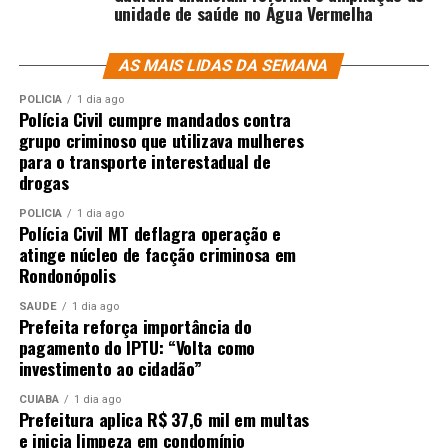
unidade de saúde no Água Vermelha
AS MAIS LIDAS DA SEMANA
POLÍCIA
1 dia ago
Polícia Civil cumpre mandados contra
grupo criminoso que utilizava mulheres
para o transporte interestadual de
drogas
POLÍCIA
1 dia ago
Polícia Civil MT deflagra operação e
atinge núcleo de facção criminosa em
Rondonópolis
SAÚDE
1 dia ago
Prefeita reforça importância do
pagamento do IPTU: “Volta como
investimento ao cidadão”
CUIABÁ
1 dia ago
Prefeitura aplica R$ 37,6 mil em multas
e inicia limpeza em condomínio