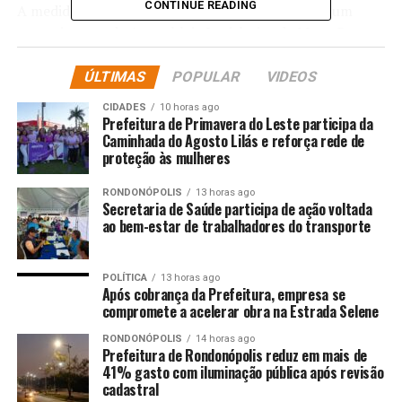
CONTINUE READING
A medida foi tomada após o governador receber um
requerimento da Assembleia Legislativa de Mato Grosso
(ALMT) sobre um pedido de providências para
identificar a origem do vazamento do relatório e
ÚLTIMAS
POPULAR
VIDEOS
responsabilização dos envolvidos. No documento, o
CIDADES
10 horas ago
presidente do parlamento, o deputado estadual Max
Prefeitura de Primavera do Leste participa da
Russi (PSB) apontou que houve a exposição indevida de
Caminhada do Agosto Lilás e reforça rede de
proteção às mulheres
dados que estavam em sigilo.
RONDONÓPOLIS
13 horas ago
“Referido documento, de natureza sigilosa e ainda sob
Secretaria de Saúde participa de ação voltada
apuração no âmbito do Ministério Público de Mato
ao bem-estar de trabalhadores do transporte
Grosso e do Poder Judiciário, passou a circular de forma
indevida em canais não oficiais, acarretando a exposição
POLÍTICA
13 horas ago
de parlamentares e colocando em risco o devido
Após cobrança da Prefeitura, empresa se
processo legal, o direito a ampla defesa e o equilíbrio
compromete a acelerar obra na Estrada Selene
institucional entre os Poderes. Tal situação reveste-se
RONDONÓPOLIS
14 horas ago
de gravidade, uma vez que compromete a credibilidade
Prefeitura de Rondonópolis reduz em mais de
41% gasto com iluminação pública após revisão
das investigações em curso e pode configurar violação a
cadastral
normas legais relativas à proteção de informações