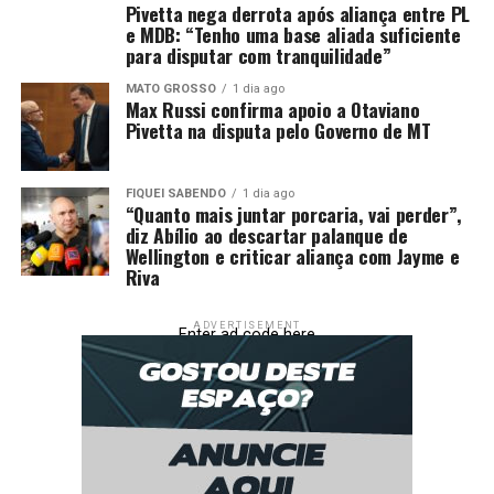
Pivetta nega derrota após aliança entre PL
A fala do controlador-geral resultou no pedido de
e MDB: “Tenho uma base aliada suficiente
providências feito pela ALMT.
para disputar com tranquilidade”
MATO GROSSO
1 dia ago
Max Russi confirma apoio a Otaviano
Pivetta na disputa pelo Governo de MT
Fonte: Folhamax
FIQUEI SABENDO
1 dia ago
“Quanto mais juntar porcaria, vai perder”,
diz Abílio ao descartar palanque de
Comentários
Wellington e criticar aliança com Jayme e
Riva
RELATED TOPICS:
DESTAQUE
DETERMINA
GOVERNADOR
ADVERTISEMENT
INQURITO
INVESTIGAO
POLÍTICA
VAZAMENTO
Enter ad code here
UP NEXT
Psol ajuda Lula e contestará queda do IOF no Supremo
DON'T MISS
Mato Grosso receberá repasse de R$ 4,9 milhões para
ampliar cuidados com a saúde da mulher