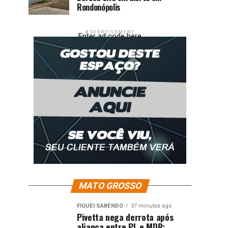
Rondonópolis
ADVERTISEMENT
Enter ad code here
MATO GROSSO
FIQUEI SABENDO
37 minutos ago
Pivetta nega derrota após
aliança entre PL e MDB: