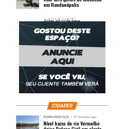
em Rondonópolis
ADVERTISEMENT
Enter ad code here
CIDADES
RONDONÓPOLIS
37 minutos ago
Nível baixo do rio Vermelho
deixa Defesa Civil em alerta