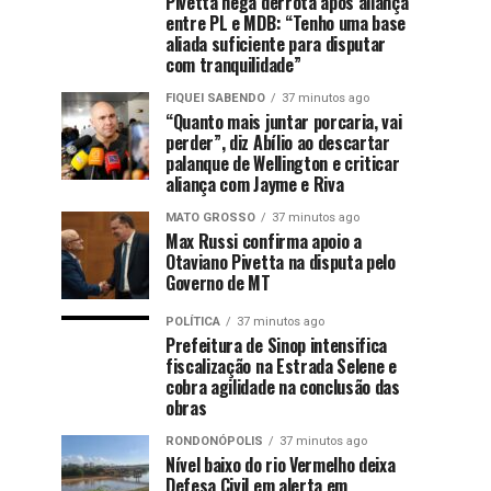
Pivetta nega derrota após aliança
entre PL e MDB: “Tenho uma base
aliada suficiente para disputar
com tranquilidade”
FIQUEI SABENDO
37 minutos ago
“Quanto mais juntar porcaria, vai
perder”, diz Abílio ao descartar
palanque de Wellington e criticar
aliança com Jayme e Riva
MATO GROSSO
37 minutos ago
Max Russi confirma apoio a
Otaviano Pivetta na disputa pelo
Governo de MT
POLÍTICA
37 minutos ago
Prefeitura de Sinop intensifica
fiscalização na Estrada Selene e
cobra agilidade na conclusão das
obras
RONDONÓPOLIS
37 minutos ago
Nível baixo do rio Vermelho deixa
Defesa Civil em alerta em