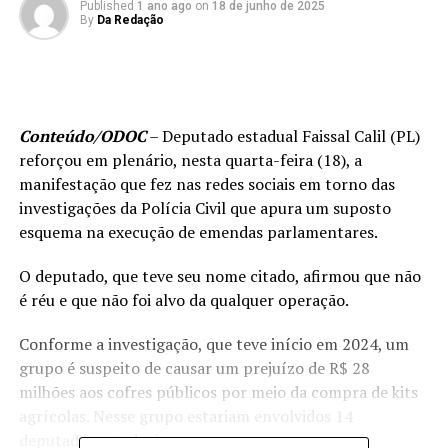
Published
1 ano ago
on
18 de junho de 2025
By
Da Redação
Conteúdo/ODOC
– Deputado estadual Faissal Calil (PL)
reforçou em plenário, nesta quarta-feira (18), a
manifestação que fez nas redes sociais em torno das
investigações da Polícia Civil que apura um suposto
esquema na execução de emendas parlamentares.
O deputado, que teve seu nome citado, afirmou que não
é réu e que não foi alvo da qualquer operação.
Conforme a investigação, que teve início em 2024, um
grupo é suspeito de causar um prejuízo de R$ 28
milhões aos cofres públicos por meio da compra de kits
agrícolas. Nesse grupo estariam envolvidos 14
deputados estaduais.