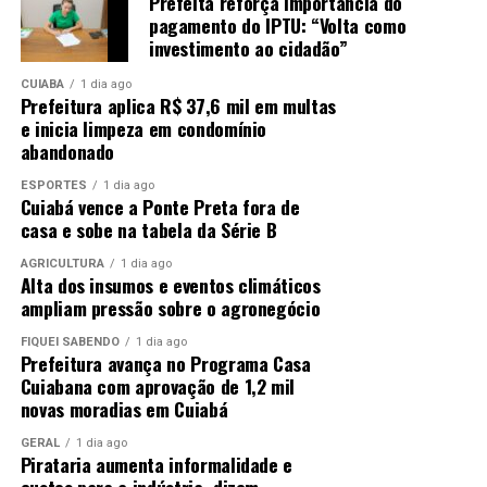
Prefeita reforça importância do
pagamento do IPTU: “Volta como
investimento ao cidadão”
CUIABÁ
1 dia ago
Prefeitura aplica R$ 37,6 mil em multas
e inicia limpeza em condomínio
abandonado
ESPORTES
1 dia ago
Cuiabá vence a Ponte Preta fora de
casa e sobe na tabela da Série B
AGRICULTURA
1 dia ago
Alta dos insumos e eventos climáticos
ampliam pressão sobre o agronegócio
FIQUEI SABENDO
1 dia ago
Prefeitura avança no Programa Casa
Cuiabana com aprovação de 1,2 mil
novas moradias em Cuiabá
GERAL
1 dia ago
Pirataria aumenta informalidade e
custos para a indústria, dizem