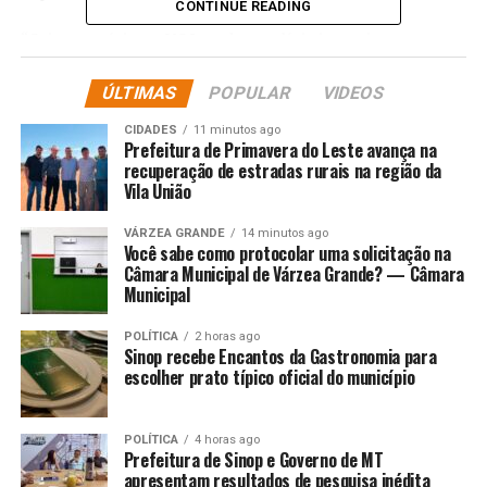
CONTINUE READING
“Saiu a notícia no UOL onde a polícia investiga suposto
superfaturamento de kits agrícolas e cita…
simplesmente cita 14 deputados. Quero deixar bem
ÚLTIMAS
POPULAR
VIDEOS
claro que eu não sou indiciado, investigado e nem alvo
CIDADES
11 minutos ago
de qualquer operação. Até porque a função do deputado
Prefeitura de Primavera do Leste avança na
é só destinar a emenda. Quem executa, contrata, paga, é
recuperação de estradas rurais na região da
Vila União
a própria secretaria”, disse o deputado.
VÁRZEA GRANDE
14 minutos ago
“O que me chamou atenção foi um levantamento
Você sabe como protocolar uma solicitação na
leviano feito pela delegada responsável pelo caso, onde
Câmara Municipal de Várzea Grande? — Câmara
Municipal
ela cita que os deputados, entre eles eu, destinaram
emendas pra um instituto em cidades quais tiveram
POLÍTICA
2 horas ago
familiares beneficiados. Eu estou aqui para desafiar, eu
Sinop recebe Encantos da Gastronomia para
quero que ela prove, venha aqui e prove se a minha irmã
escolher prato típico oficial do município
Paula, que foi candidata aqui em Cuiabá fez a entrega de
algum kit”, afirmou Calil.
POLÍTICA
4 horas ago
Prefeitura de Sinop e Governo de MT
“Pra concluir, quero deixar claro que eu apoio a
apresentam resultados de pesquisa inédita