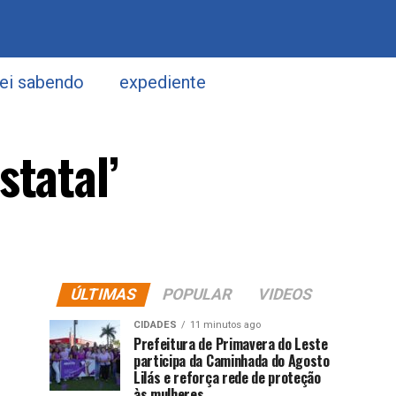
uei sabendo
expediente
statal’
ÚLTIMAS
POPULAR
VIDEOS
CIDADES
11 minutos ago
Prefeitura de Primavera do Leste
participa da Caminhada do Agosto
Lilás e reforça rede de proteção
às mulheres