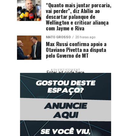
“Quanto mais juntar porcaria,
vai perder”, diz Abílio ao
descartar palanque de
Wellington e criticar aliança
com Jayme e Riva
MATO GROSSO
20 horas ago
Max Russi confirma apoio a
Otaviano Pivetta na disputa
pelo Governo de MT
ADVERTISEMENT
Enter ad code here