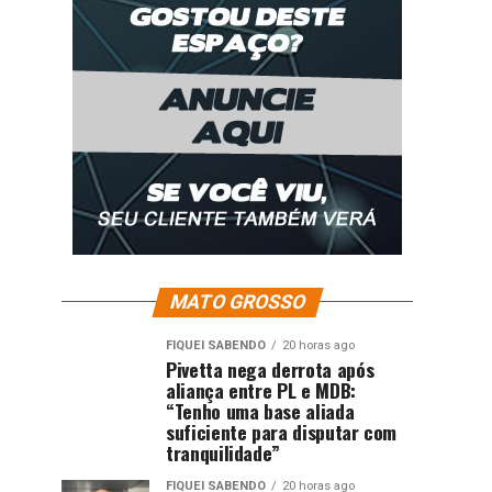
MATO GROSSO
FIQUEI SABENDO
20 horas ago
Pivetta nega derrota após
aliança entre PL e MDB:
“Tenho uma base aliada
suficiente para disputar com
tranquilidade”
FIQUEI SABENDO
20 horas ago