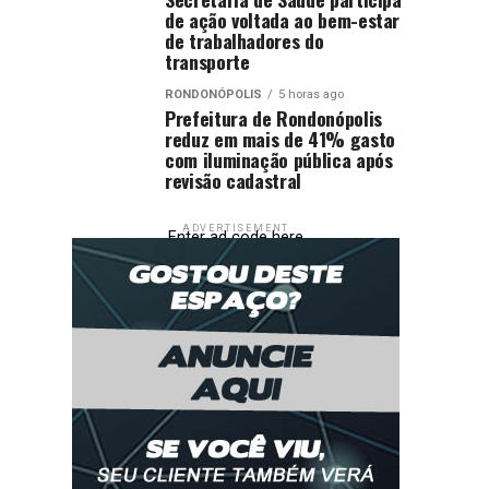
de ação voltada ao bem-estar
de trabalhadores do
transporte
RONDONÓPOLIS
5 horas ago
Prefeitura de Rondonópolis
reduz em mais de 41% gasto
com iluminação pública após
revisão cadastral
ADVERTISEMENT
Enter ad code here