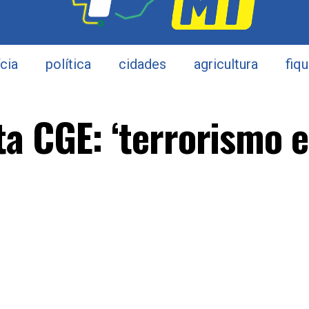
ícia
política
cidades
agricultura
fiq
a CGE: ‘terrorismo e