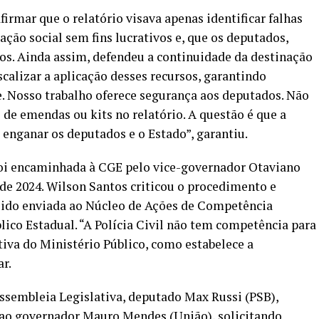
irmar que o relatório visava apenas identificar falhas
ção social sem fins lucrativos e, que os deputados,
s. Ainda assim, defendeu a continuidade da destinação
calizar a aplicação desses recursos, garantindo
e. Nosso trabalho oferece segurança aos deputados. Não
e emendas ou kits no relatório. A questão é que a
enganar os deputados e o Estado”, garantiu.
oi encaminhada à CGE pelo vice-governador Otaviano
de 2024. Wilson Santos criticou o procedimento e
 sido enviada ao Núcleo de Ações de Competência
lico Estadual. “A Polícia Civil não tem competência para
tiva do Ministério Público, como estabelece a
r.
Assembleia Legislativa, deputado Max Russi (PSB),
 ao governador Mauro Mendes (União), solicitando