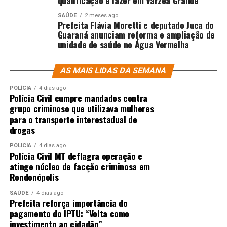
qualificação e lazer em Várzea Grande
SAÚDE
2 meses ago
Prefeita Flávia Moretti e deputado Juca do
Guaraná anunciam reforma e ampliação de
unidade de saúde no Água Vermelha
AS MAIS LIDAS DA SEMANA
POLÍCIA
4 dias ago
Polícia Civil cumpre mandados contra
grupo criminoso que utilizava mulheres
para o transporte interestadual de
drogas
POLÍCIA
4 dias ago
Polícia Civil MT deflagra operação e
atinge núcleo de facção criminosa em
Rondonópolis
SAÚDE
4 dias ago
Prefeita reforça importância do
pagamento do IPTU: “Volta como
investimento ao cidadão”