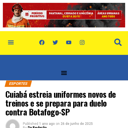
política de privacidade
quem somos
ESPORTES
Cuiabá estreia uniformes novos de
treinos e se prepara para duelo
contra Botafogo-SP
Published
1 ano ago
on
26 de junho de 2025
By
Da Redação