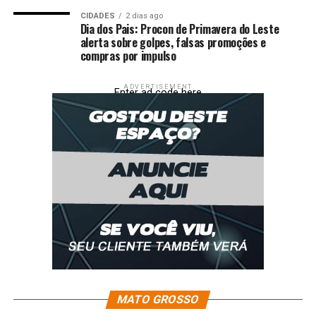
Alta Floresta sediará etapa dos jogos escolares e
estudantis; 1,4 mil atletas
CIDADES
2 dias ago
Dia dos Pais: Procon de Primavera do Leste
alerta sobre golpes, falsas promoções e
compras por impulso
ADVERTISEMENT
Enter ad code here
MATO GROSSO