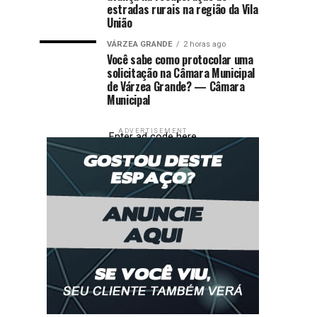
estradas rurais na região da Vila
União
VÁRZEA GRANDE
2 horas ago
Você sabe como protocolar uma
solicitação na Câmara Municipal
de Várzea Grande? — Câmara
Municipal
ADVERTISEMENT
Enter ad code here