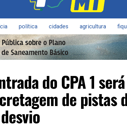
ícia
política
cidades
agricultura
fiq
trada do CPA 1 será
cretagem de pistas 
 desvio