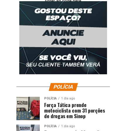
Enter ad code here
POLÍCIA
POLÍCIA
1 dia ago
Força Tática prende
motociclista com 31 porções
de drogas em Sinop
POLÍCIA
1 dia ago