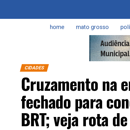
home
mato grosso
pol
CIDADES
Cruzamento na en
fechado para con
BRT; veja rota de