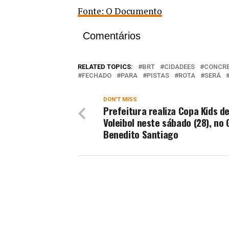
Fonte: O Documento
Comentários
RELATED TOPICS:
BRT
CIDADEES
CONCR
FECHADO
PARA
PISTAS
ROTA
SERÁ
DON'T MISS
Prefeitura realiza Copa Kids d
Voleibol neste sábado (28), no 
Benedito Santiago