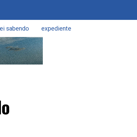
uei sabendo
expediente
do