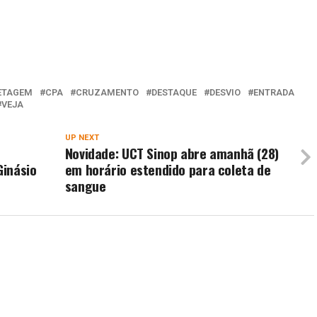
ETAGEM
CPA
CRUZAMENTO
DESTAQUE
DESVIO
ENTRADA
VEJA
UP NEXT
e
Novidade: UCT Sinop abre amanhã (28)
Ginásio
em horário estendido para coleta de
sangue