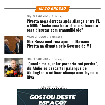
MATO GROSSO
RELATED TOPICS:
ANOS
CRIANÇAS
DESTAQUE
ENTRE
IDADE
INFANTIL
PESSOAS
POLÍCIA
PRESAS
FIQUEI SABENDO
3 dias ago
RESGATADAS
SÃO
TRABALHO
TRÊS
Pivetta nega derrota após aliança entre PL
e MDB: “Tenho uma base aliada suficiente
UP NEXT
para disputar com tranquilidade”
Consultor espiritual acusado de dar golpe de R$ 22 mil
em idoso de 82 anos é alvo de investigação
MATO GROSSO
3 dias ago
Max Russi confirma apoio a Otaviano
DON'T MISS
Pivetta na disputa pelo Governo de MT
PM e PRF detém integrantes de facção, apreende armas
e recupera carro roubado
FIQUEI SABENDO
3 dias ago
“Quanto mais juntar porcaria, vai perder”,
diz Abílio ao descartar palanque de
Wellington e criticar aliança com Jayme e
Riva
ADVERTISEMENT
Enter ad code here