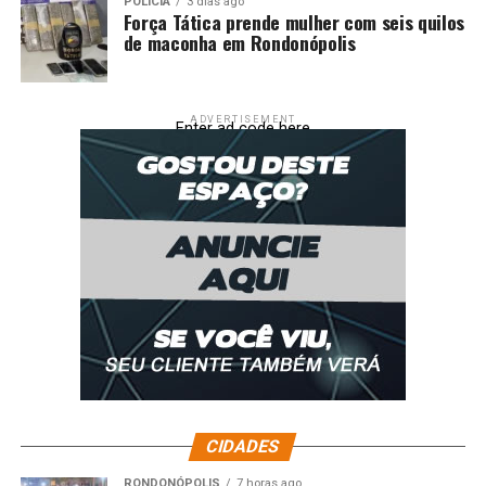
POLÍCIA
3 dias ago
Força Tática prende mulher com seis quilos
de maconha em Rondonópolis
ADVERTISEMENT
Enter ad code here
CIDADES
RONDONÓPOLIS
7 horas ago