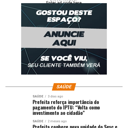
ADVERTISEMENT
Enter ad code here
SAÚDE
SAÚDE
3 dias ago
Prefeita reforça importância do
pagamento do IPTU: “Volta como
investimento ao cidadão”
SAÚDE
2 meses ago
Prefeita conhece nova unidade do Sesc e