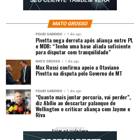
ajudado a colocar MT no mapa mundial como potência
agrícola”, afirma governador em exercício
DON'T MISS
MATO GROSSO
Carlos Bolsonaro comandou estratégia de
desinformação e articulou estruturas clandestinas, diz
FIQUEI SABENDO
1 dia ago
Pivetta nega derrota após aliança entre PL
PF
e MDB: “Tenho uma base aliada suficiente
para disputar com tranquilidade”
MATO GROSSO
1 dia ago
Max Russi confirma apoio a Otaviano
Pivetta na disputa pelo Governo de MT
FIQUEI SABENDO
1 dia ago
“Quanto mais juntar porcaria, vai perder”,
diz Abílio ao descartar palanque de
Wellington e criticar aliança com Jayme e
Riva
ADVERTISEMENT
Enter ad code here