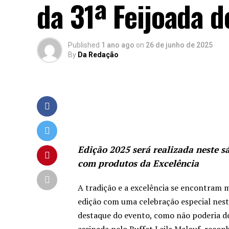
da 31ª Feijoada d
Published
1 ano ago
on
26 de junho de 2025
By
Da Redação
Edição 2025 será realizada neste s
com produtos da Excelência
A tradição e a excelência se encontram m
edição com uma celebração especial nest
destaque do evento, como não poderia deix
assinada pelo Buffet Leila Malouf, recon