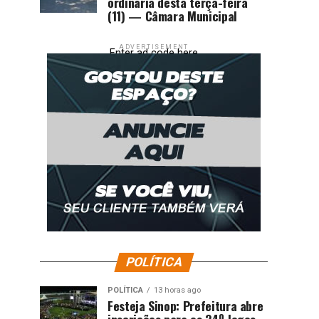
ordinária desta terça-feira
(11) — Câmara Municipal
ADVERTISEMENT
Enter ad code here
POLÍTICA
POLÍTICA
13 horas ago
Festeja Sinop: Prefeitura abre
inscrições para os 34º Jogos