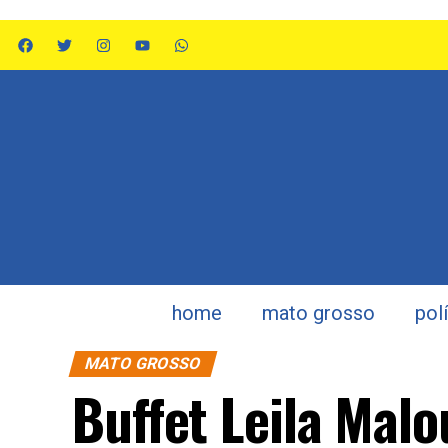
home
mato grosso
pol
MATO GROSSO
Buffet Leila Malo