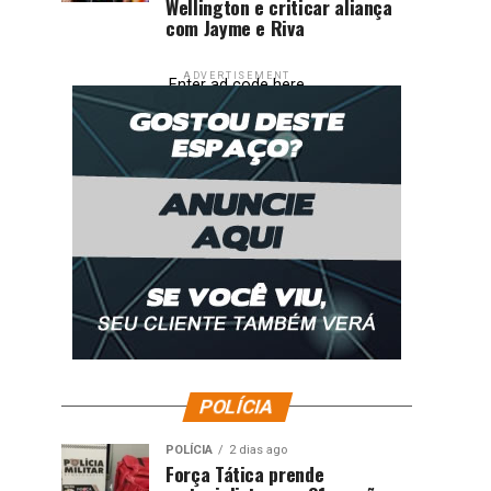
Wellington e criticar aliança
com Jayme e Riva
ADVERTISEMENT
Enter ad code here
POLÍCIA
POLÍCIA
2 dias ago
Força Tática prende