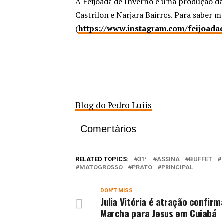
A Feijoada de Inverno é uma produção da
Castrilon e Narjara Bairros. Para saber ma
(
https://www.instagram.com/feijoadad
Blog do Pedro Luiis
Comentários
RELATED TOPICS:
31ª
ASSINA
BUFFET
MATOGROSSO
PRATO
PRINCIPAL
DON'T MISS
Julia Vitória é atração confir
Marcha para Jesus em Cuiabá