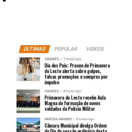
ÚLTIMAS
POPULAR
VIDEOS
CIDADES
7 horas ago
Dia dos Pais: Procon de Primavera
do Leste alerta sobre golpes,
falsas promoções e compras por
impulso
CIDADES
8 horas ago
Primavera do Leste recebe Aula
Magna de formação de novos
soldados da Polícia Militar
VÁRZEA GRANDE
8 horas ago
Câmara Municipal divulga Ordem
do Dia da sessão ordinária desta