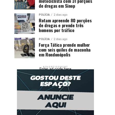
motociclista com 31 porções
de drogas em Sinop
POLÍCIA
2 dias ago
Rotam apreende 80 porções
de drogas e prende três
homens por tráfico
POLÍCIA
2 dias ago
Força Tática prende mulher
com seis quilos de maconha
em Rondonópolis
ADVERTISEMENT
Enter ad code here