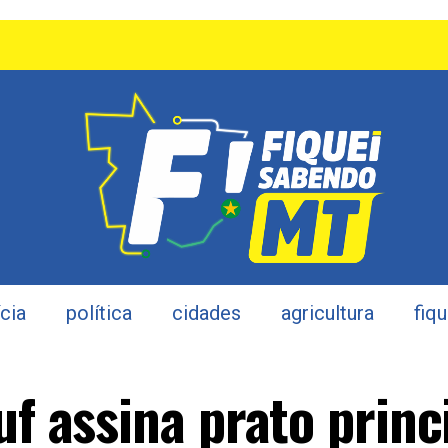
ícia
política
cidades
agricultura
fiq
uf assina prato princ