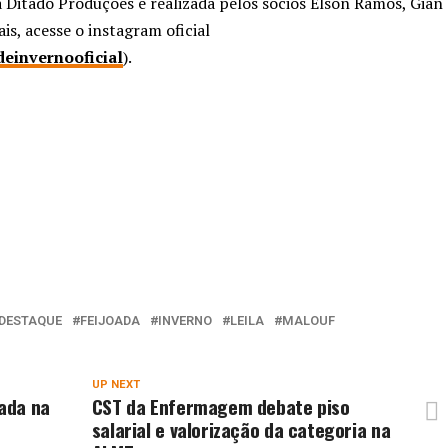
 Ditado Produções e realizada pelos sócios Elson Ramos, Gian
is, acesse o instagram oficial
einvernooficial
).
DESTAQUE
FEIJOADA
INVERNO
LEILA
MALOUF
UP NEXT
mada na
CST da Enfermagem debate piso
salarial e valorização da categoria na