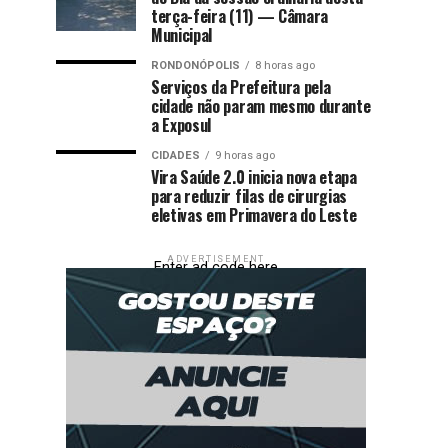
terça-feira (11) — Câmara
Municipal
RONDONÓPOLIS
8 horas ago
Serviços da Prefeitura pela
cidade não param mesmo durante
a Exposul
CIDADES
9 horas ago
Vira Saúde 2.0 inicia nova etapa
para reduzir filas de cirurgias
eletivas em Primavera do Leste
ADVERTISEMENT
Enter ad code here