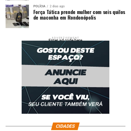
POLÍCIA
2 dias ago
Força Tática prende mulher com seis quilos
de maconha em Rondonópolis
ADVERTISEMENT
Enter ad code here
CIDADES