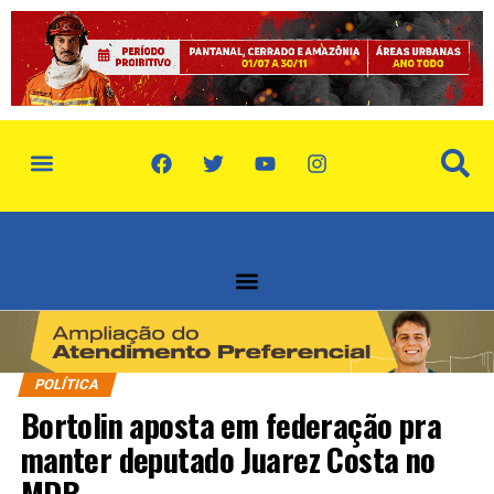
política de privacidade
quem somos
POLÍTICA
Bortolin aposta em federação pra
manter deputado Juarez Costa no
MDB