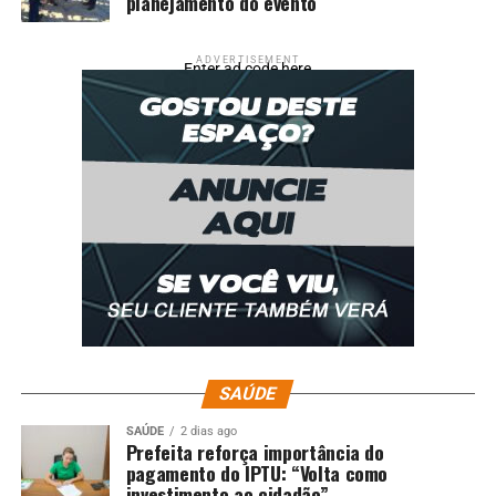
planejamento do evento
ADVERTISEMENT
Enter ad code here
SAÚDE
SAÚDE
2 dias ago
Prefeita reforça importância do
pagamento do IPTU: “Volta como
investimento ao cidadão”