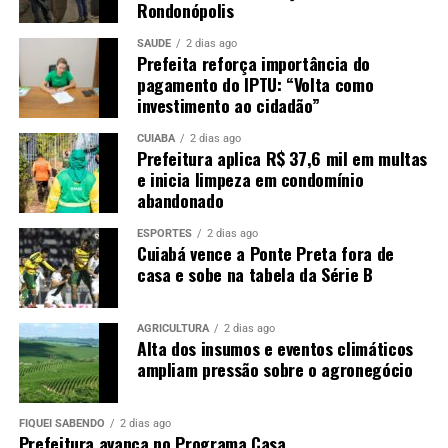
Rondonópolis
SAÚDE
2 dias ago
Prefeita reforça importância do
pagamento do IPTU: “Volta como
investimento ao cidadão”
CUIABÁ
2 dias ago
Prefeitura aplica R$ 37,6 mil em multas
e inicia limpeza em condomínio
abandonado
ESPORTES
2 dias ago
Cuiabá vence a Ponte Preta fora de
casa e sobe na tabela da Série B
AGRICULTURA
2 dias ago
Alta dos insumos e eventos climáticos
ampliam pressão sobre o agronegócio
FIQUEI SABENDO
2 dias ago
Prefeitura avança no Programa Casa