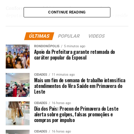
Conforme o emedebista, a maior preocupação do
CONTINUE READING
deputado federal Juarez Costa – neste momento – reside
na formação da chapa de candidatos à Câmara Federal.
“A principal preocupação do deputado Juarez é a
ÚLTIMAS
POPULAR
VIDEOS
formação da chapa pra federal, a composição de chapa.
RONDONÓPOLIS
5 minutos ago
Ele via dificuldade de montar uma chapa pura, só do
Apoio da Prefeitura garante retomada do
MDB, mas com a fusão, eu acredito que tem ambiente
caráter popular da Exposul
para o Juarez permanecer”, disse Bortolin em referência
à possível federação entre o MDB e o Republicanos.
CIDADES
11 minutos ago
Mais um fim de semana de trabalho intensifica
“Teríamos uma chapa com Juarez Costa, Kalil Baracat,
atendimentos do Vira Saúde em Primavera do
Leste
acredito que o Dr. Leonardo também dentro do
processo. Nós temos o prefeito de Canarana, o Fábio,
CIDADES
16 horas ago
que também deve se consolidar como candidato a
Dia dos Pais: Procon de Primavera do Leste
deputado federal, até o ex-prefeito de Colíder, o
alerta sobre golpes, falsas promoções e
compras por impulso
Maninho…estamos conversando bastante”, completou o
presidente da AMM.
CIDADES
16 horas ago