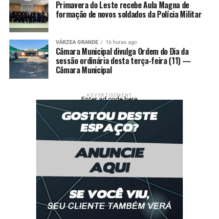
Primavera do Leste recebe Aula Magna de
formação de novos soldados da Polícia Militar
Fonte: O Documento
VÁRZEA GRANDE
16 horas ago
Câmara Municipal divulga Ordem do Dia da
Comentários
sessão ordinária desta terça-feira (11) —
Câmara Municipal
RELATED TOPICS:
APOSTA
BORTOLIN
COSTA
DEPUTADO
DESTAQUE
FEDERAÇÃO
JUAREZ
MANTER
MDB
ADVERTISEMENT
Enter ad code here
POLÍTICA
PRA
UP NEXT
Governo empenha mais R$ 108 mi em emendas; total
chega a R$ 776 mi
DON'T MISS
MT e Cuiab fazem acordo para licenciamentos
ambientais