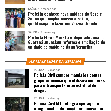
SAÚDE
2 meses ago
Prefeita conhece nova unidade do Sesc e
Senac que amplia acesso a saúde,
qualificação e lazer em Várzea Grande
SAÚDE
2 meses ago
Prefeita Flávia Moretti e deputado Juca do
Guaraná anunciam reforma e ampliação de
unidade de saúde no Água Vermelha
AS MAIS LIDAS DA SEMANA
POLÍCIA
2 dias ago
Polícia Civil cumpre mandados contra
grupo criminoso que utilizava mulheres
para o transporte interestadual de
drogas
POLÍCIA
2 dias ago
Polícia Civil MT deflagra operação e
atinge núcleo de facção criminosa em