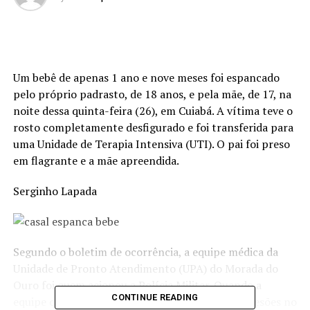
Um bebê de apenas 1 ano e nove meses foi espancado
pelo próprio padrasto, de 18 anos, e pela mãe, de 17, na
noite dessa quinta-feira (26), em Cuiabá. A vítima teve o
rosto completamente desfigurado e foi transferida para
uma Unidade de Terapia Intensiva (UTI). O pai foi preso
em flagrante e a mãe apreendida.
Serginho Lapada
Segundo o boletim de ocorrência, a equipe médica da
Unidade de Pronto Atendimento (UPA) do Morada do
Ouro foi quem acionou a Polícia Militar. Quando a
CONTINUE READING
equipe chegou, encontrou a criança com várias lesões no