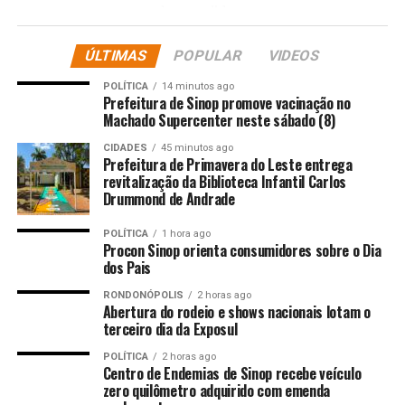
rosto e no corpo, sendo atendida.
Os médicos relataram que, pela manhã, padrasto e mãe
ÚLTIMAS
POPULAR
VIDEOS
da criança procuraram a unidade alegando que o menor
POLÍTICA
14 minutos ago
tinha caído e lesionado o rosto. No entanto, as lesões
Prefeitura de Sinop promove vacinação no
não eram compatíveis com o relato.
Machado Supercenter neste sábado (8)
CIDADES
45 minutos ago
Em seguida, o casal teria confirmado a agressão à
Prefeitura de Primavera do Leste entrega
criança, pois estavam sob efeito de drogas. Diante do
revitalização da Biblioteca Infantil Carlos
Drummond de Andrade
relato, os dois receberam voz de prisão e foram
encaminhados para a Central de Flagrantes.
POLÍTICA
1 hora ago
Procon Sinop orienta consumidores sobre o Dia
A Polícia Civil vai investigar o caso.
dos Pais
RONDONÓPOLIS
2 horas ago
Abertura do rodeio e shows nacionais lotam o
terceiro dia da Exposul
Fonte: RD NEWS
POLÍTICA
2 horas ago
Centro de Endemias de Sinop recebe veículo
Comentários
zero quilômetro adquirido com emenda