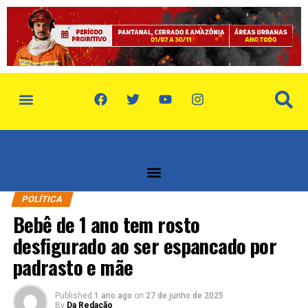
política de privacidade
quem somos
POLÍTICA
Bebê de 1 ano tem rosto
desfigurado ao ser espancado por
padrasto e mãe
Published
1 ano ago
on
27 de junho de 2025
By
Da Redação