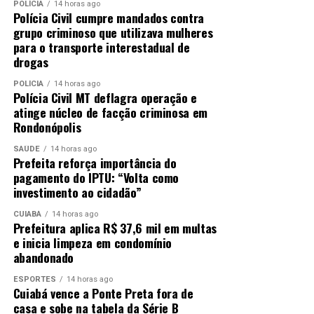
POLÍCIA
14 horas ago
Polícia Civil cumpre mandados contra
grupo criminoso que utilizava mulheres
para o transporte interestadual de
drogas
POLÍCIA
14 horas ago
Polícia Civil MT deflagra operação e
atinge núcleo de facção criminosa em
Rondonópolis
SAÚDE
14 horas ago
Prefeita reforça importância do
pagamento do IPTU: “Volta como
investimento ao cidadão”
CUIABÁ
14 horas ago
Prefeitura aplica R$ 37,6 mil em multas
e inicia limpeza em condomínio
abandonado
ESPORTES
14 horas ago
Cuiabá vence a Ponte Preta fora de
casa e sobe na tabela da Série B