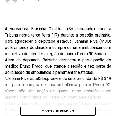
A vereadora Baixinha Giraldelli (Solidariedade) usou a
Tribuna nesta terça-feira (17), durante a sessão ordinária,
para agradecer à deputada estadual Janaina Riva (MDB)
pela emenda destinada à compra de uma ambulância com
o objetivo de atender a região do bairro Pedra 90.&nbsp
Além da deputada, Baixinha destacou a participação do
médico Bruno Prado, que atende a região e fez parte da
solicitação da ambulância à parlamentar estadual.
“Janaina Riva está&nbsp enviando uma emenda de R$ 349
mil para a compra de uma ambulância para o Pedra 90.
Vocês não têm noção de quanto essa ambulância vai
ajudar a comunidade do Pedra 90”, pontuou ela.&nbsp
Sobre o doutor Bruno, Baixinha lembrou: “Graças ao doutor
Bruno, que tem a sensibilidade, é aquele médico que vive
CONTINUE READING
ali dentro da comunidade, que olha a comunidade com