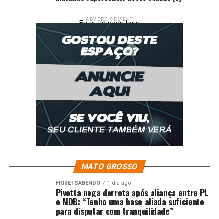
Fonte: Só Notícias
ADVERTISEMENT
Enter ad code here
Comentários
RELATED TOPICS:
AMBULÂNCIA
BAIXINHA
COMPRA
DEPUTADA
DESTACA
DESTAQUE
EMENDA
JANAÍNA
PARA
PEDRA
POLÍTICA
RIVA
UP NEXT
Eriksen é eleito presidente do SINTEP de Lucas do Rio
Verde e quer fortalecer luta sindical
DON'T MISS
Pivetta diz que secretária saiu por “problemas
pessoais” e que Mauro definirá substituto
MATO GROSSO
FIQUEI SABENDO
1 dia ago
Pivetta nega derrota após aliança entre PL
e MDB: “Tenho uma base aliada suficiente
para disputar com tranquilidade”