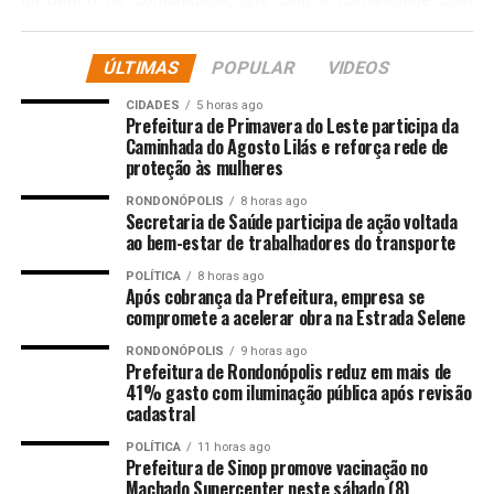
amor, sendo técnico. É um médico de coração que está ali
junto com o povo, e é através dele que essa ambulância
ÚLTIMAS
POPULAR
VIDEOS
vai chegar para a policlínica do Pedra 90. A gente vê
muitos relatos de pessoas que o senhor atende, como
CIDADES
5 horas ago
Prefeitura de Primavera do Leste participa da
cuida família.”&nbsp
Caminhada do Agosto Lilás e reforça rede de
Na ocasião, Baixinha também aproveitou para pedir ao
proteção às mulheres
governador Mauro Mendes e ao vice Otaviano Pivetta
RONDONÓPOLIS
8 horas ago
agilidade para que essa emenda saia do papel.
Secretaria de Saúde participa de ação voltada
“Quero pedir ao Otaviano Pivetta, que está como
ao bem-estar de trabalhadores do transporte
governador em exercício, e ao governador Mauro Mendes
POLÍTICA
8 horas ago
que possam, o mais rápido possível, mandar essa
Após cobrança da Prefeitura, empresa se
compromete a acelerar obra na Estrada Selene
ambulância para o Pedra 90, porque ela será muito
importante para nós. Temos muitas dificuldades, muitas
RONDONÓPOLIS
9 horas ago
Prefeitura de Rondonópolis reduz em mais de
vezes ligamos para a UPA e a ambulância não está lá.
41% gasto com iluminação pública após revisão
Quantas vezes socorri pessoas com meu&nbsp carro, a
cadastral
polícia também. Por isso, nossa urgência em ter este
suporte na região.”
POLÍTICA
11 horas ago
Prefeitura de Sinop promove vacinação no
Machado Supercenter neste sábado (8)