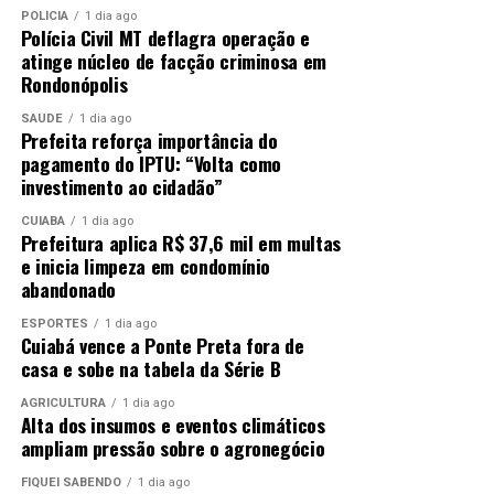
POLÍCIA
1 dia ago
Polícia Civil MT deflagra operação e
atinge núcleo de facção criminosa em
Rondonópolis
SAÚDE
1 dia ago
Prefeita reforça importância do
pagamento do IPTU: “Volta como
investimento ao cidadão”
CUIABÁ
1 dia ago
Prefeitura aplica R$ 37,6 mil em multas
e inicia limpeza em condomínio
abandonado
ESPORTES
1 dia ago
Cuiabá vence a Ponte Preta fora de
casa e sobe na tabela da Série B
AGRICULTURA
1 dia ago
Alta dos insumos e eventos climáticos
ampliam pressão sobre o agronegócio
FIQUEI SABENDO
1 dia ago