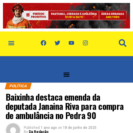
política de privacidade
quem somos
POLÍTICA
Baixinha destaca emenda da
deputada Janaina Riva para compra
de ambulância no Pedra 90
Published
1 ano ago
on
18 de junho de 2025
By
Da Redação