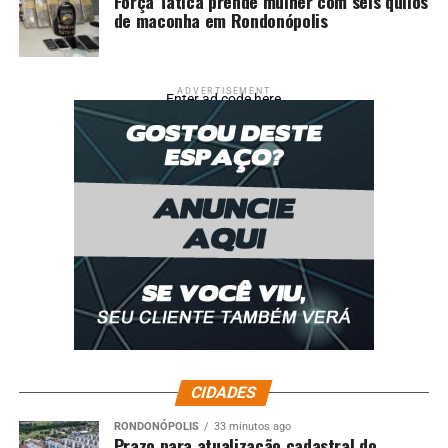
Força Tática prende mulher com seis quilos
de maconha em Rondonópolis
ADVERTISEMENT
Enter ad code here
CIDADES
RONDONÓPOLIS
33 minutos ago
Prazo para atualização cadastral do