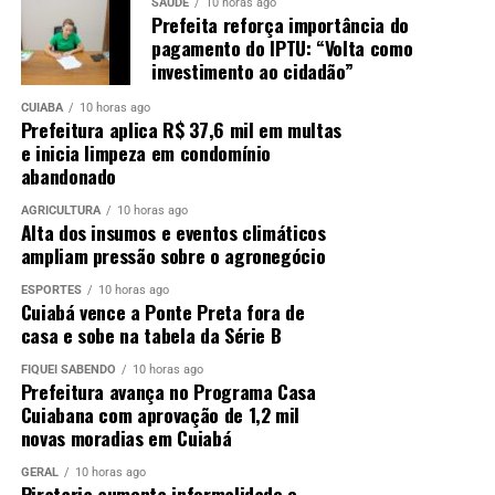
SAÚDE
10 horas ago
Prefeita reforça importância do
pagamento do IPTU: “Volta como
investimento ao cidadão”
CUIABÁ
10 horas ago
Prefeitura aplica R$ 37,6 mil em multas
e inicia limpeza em condomínio
abandonado
AGRICULTURA
10 horas ago
Alta dos insumos e eventos climáticos
ampliam pressão sobre o agronegócio
ESPORTES
10 horas ago
Cuiabá vence a Ponte Preta fora de
casa e sobe na tabela da Série B
FIQUEI SABENDO
10 horas ago
Prefeitura avança no Programa Casa
Cuiabana com aprovação de 1,2 mil
novas moradias em Cuiabá
GERAL
10 horas ago
Pirataria aumenta informalidade e