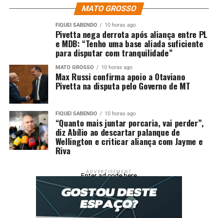
MATO GROSSO
FIQUEI SABENDO
10 horas ago
Fonte: Prefeitura de Sinop
Pivetta nega derrota após aliança entre PL
e MDB: “Tenho uma base aliada suficiente
para disputar com tranquilidade”
Comentários
MATO GROSSO
10 horas ago
Max Russi confirma apoio a Otaviano
Pivetta na disputa pelo Governo de MT
RELATED TOPICS:
ACOLHIMENTO
ASSISTÊNCIA
CIDADS
COBERTORES
DESTAQUE
ENTREGA
OFERTA
PARA
PESSOAS
RUA
SITUAÇÃO
SOCIAL
FIQUEI SABENDO
10 horas ago
UP NEXT
“Quanto mais juntar porcaria, vai perder”,
Liminar proíbe faculdade de efetuar matrículas sem
diz Abílio ao descartar palanque de
autorização dos alunos
Wellington e criticar aliança com Jayme e
Riva
DON'T MISS
Jornalista, radialista e ex-secretário, Gino Rondon
morre aos 70 anos
ADVERTISEMENT
Enter ad code here