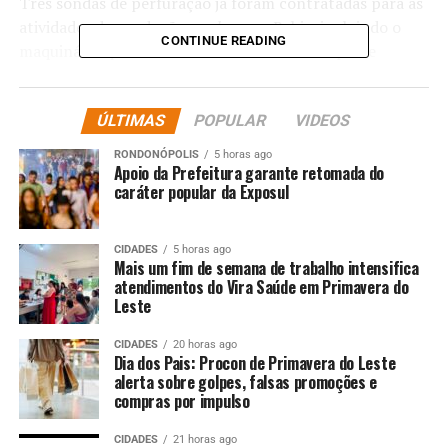
Três sondas de perfuração já foram contratadas para as
atividades de produção
onshore
na Bahia, incluindo o
CONTINUE READING
maquinário que está sendo utilizado no campo de
Taquipe. Os novos contratos de sondas já firmados pela
empresas incluem também dez novos equipamentos de
ÚLTIMAS
POPULAR
VIDEOS
produção terrestres. Com isso, as sondas de produção
operantes na Bahia passarão de 13 para 23.
RONDONÓPOLIS
5 horas ago
Apoio da Prefeitura garante retomada do
A unidade da Petrobras no estado emprega hoje cerca de
caráter popular da Exposul
4,3 mil profissionais e produz 17 mil barris de óleo
equivalente por dia. São aproximadamente 2 mil poços
CIDADES
5 horas ago
terrestres, além da plataforma de produção de gas de
Mais um fim de semana de trabalho intensifica
atendimentos do Vira Saúde em Primavera do
Manati, que fica na Bacia de Camamu, na cidade de
Leste
Valença. Em 2024, a produção baiana gerou cerca de R$
257 milhões em tributos e participações
CIDADES
20 horas ago
governamentais.
Dia dos Pais: Procon de Primavera do Leste
alerta sobre golpes, falsas promoções e
compras por impulso
Fábrica de fertilizantes
CIDADES
21 horas ago