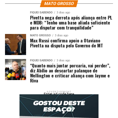
produtos nitrogenados, conciliando com a cadeia de
MATO GROSSO
produção de óleo e gás natural e a transição energética.”
FIQUEI SABENDO
3 dias ago
Pivetta nega derrota após aliança entre PL
e MDB: “Tenho uma base aliada suficiente
para disputar com tranquilidade”
Fonte: Agência Brasil
MATO GROSSO
3 dias ago
Max Russi confirma apoio a Otaviano
Comentários
Pivetta na disputa pelo Governo de MT
RELATED TOPICS:
ANUNCIA
DESTAQUE
ECONOMIA
FIQUEI SABENDO
3 dias ago
“Quanto mais juntar porcaria, vai perder”,
FÁBRICAS
FERTILIZANTES
NOVOS
PETROBRAS
POÇOS
diz Abílio ao descartar palanque de
RETOMADA
Wellington e criticar aliança com Jayme e
Riva
UP NEXT
Focus: mercado reduz expectativa de inflação em 2025
para 5,51%
ADVERTISEMENT
Enter ad code here
DON'T MISS
Veja como declarar renda fixa, financiamento e
criptomoeda no IR 2025