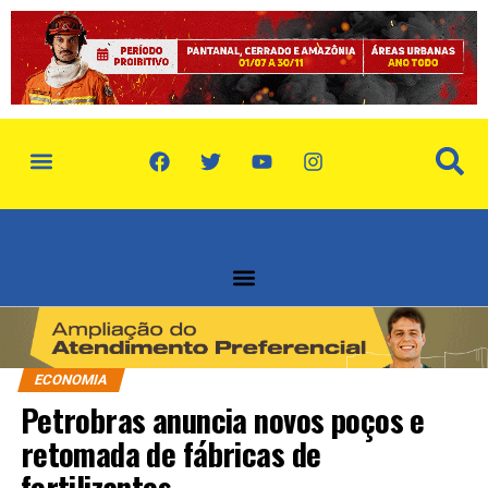
política de privacidade
quem somos
ECONOMIA
Petrobras anuncia novos poços e
retomada de fábricas de
fertilizantes