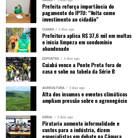
SAÚDE
3 dias ago
Prefeita reforça importância do
pagamento do IPTU: “Volta como
investimento ao cidadão”
CUIABÁ
3 dias ago
Prefeitura aplica R$ 37,6 mil em multas
e inicia limpeza em condomínio
abandonado
ESPORTES
3 dias ago
Cuiabá vence a Ponte Preta fora de
casa e sobe na tabela da Série B
AGRICULTURA
3 dias ago
Alta dos insumos e eventos climáticos
ampliam pressão sobre o agronegócio
GERAL
3 dias ago
Pirataria aumenta informalidade e
custos para a indústria, dizem
especialistas em debate na Câmara