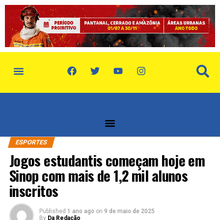
política de privacidade
quem somos
ESPORTES
Jogos estudantis começam hoje em
Sinop com mais de 1,2 mil alunos
inscritos
Published
1 ano ago
on
9 de maio de 2025
By
Da Redação