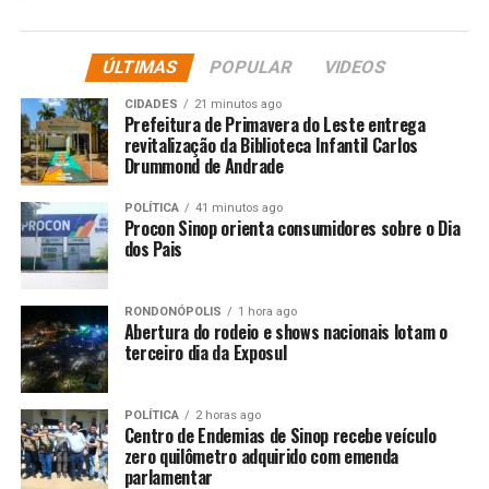
ÚLTIMAS
POPULAR
VIDEOS
Fonte: Só Notícias
CIDADES
21 minutos ago
Prefeitura de Primavera do Leste entrega
Comentários
revitalização da Biblioteca Infantil Carlos
Drummond de Andrade
RELATED TOPICS:
POLÍTICA
ALUNOS
41 minutos ago
COMEÇAM
DESTAQUE
Procon Sinop orienta consumidores sobre o Dia
ESPORTES
ESTUDANTIS
HOJE
INSCRITOS
JOGOS
dos Pais
MAIS
MIL
SINOP
UP NEXT
Luverdense tenta liderança da Série D do Brasileiro
RONDONÓPOLIS
1 hora ago
neste sábado e Mixto busca recuperação
Abertura do rodeio e shows nacionais lotam o
terceiro dia da Exposul
DON'T MISS
Sinop: secretaria divulga eventos esportivos para o 2º
quadrimestre
POLÍTICA
2 horas ago
Centro de Endemias de Sinop recebe veículo
zero quilômetro adquirido com emenda
parlamentar