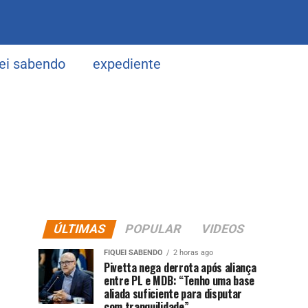
uei sabendo
expediente
ÚLTIMAS
POPULAR
VIDEOS
FIQUEI SABENDO
2 horas ago
Pivetta nega derrota após aliança
entre PL e MDB: “Tenho uma base
aliada suficiente para disputar
com tranquilidade”