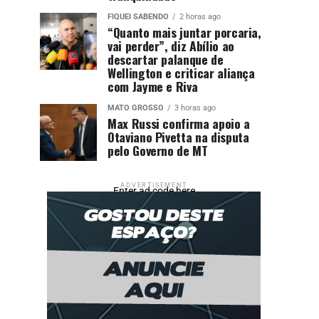
FIQUEI SABENDO
2 horas ago
“Quanto mais juntar porcaria,
vai perder”, diz Abílio ao
descartar palanque de
Wellington e criticar aliança
com Jayme e Riva
MATO GROSSO
3 horas ago
Max Russi confirma apoio a
Otaviano Pivetta na disputa
pelo Governo de MT
ADVERTISEMENT
Enter ad code here