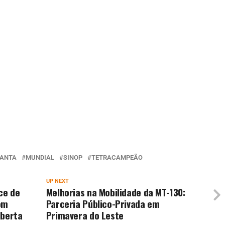
ANTA
MUNDIAL
SINOP
TETRACAMPEÃO
UP NEXT
ce de
Melhorias na Mobilidade da MT-130:
om
Parceria Público-Privada em
aberta
Primavera do Leste