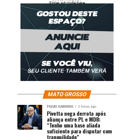
ADVERTISEMENT
Enter ad code here
MATO GROSSO
FIQUEI SABENDO
2 horas ago
Pivetta nega derrota após
aliança entre PL e MDB:
“Tenho uma base aliada
suficiente para disputar com
tranquilidade”