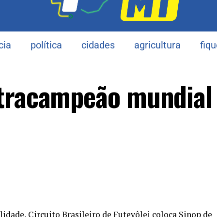
cia
política
cidades
agricultura
fiq
etracampeão mundial
idade, Circuito Brasileiro de Futevôlei coloca Sinop de