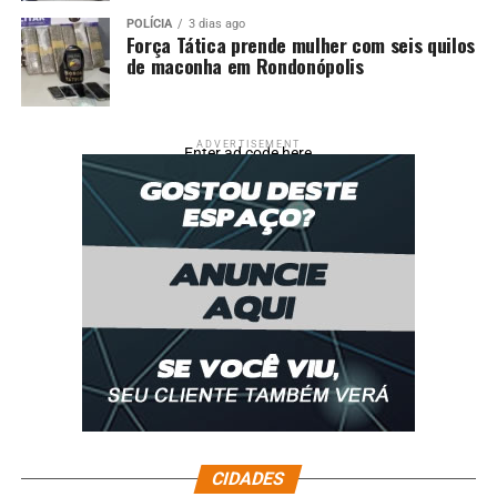
POLÍCIA
3 dias ago
Força Tática prende mulher com seis quilos
de maconha em Rondonópolis
ADVERTISEMENT
Enter ad code here
CIDADES