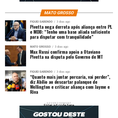
mudanças de gestão no Mercado do Porto.
MATO GROSSO
Fonte:
Prefeitura de Cuiabá – MT
FIQUEI SABENDO
3 dias ago
Pivetta nega derrota após aliança entre PL
e MDB: “Tenho uma base aliada suficiente
para disputar com tranquilidade”
Comentários
MATO GROSSO
3 dias ago
Max Russi confirma apoio a Otaviano
Pivetta na disputa pelo Governo de MT
RELATED TOPICS:
ACELERA
CUIABÁ
CUIABA..CBA
DESTAQUE
ESPAÇOS
INTEGRAR
PARA
REORGANIZAÇÃO
SECRETÁRIA
TURISMO
VISITAÇÃO
FIQUEI SABENDO
3 dias ago
“Quanto mais juntar porcaria, vai perder”,
UP NEXT
diz Abílio ao descartar palanque de
Tribuna Livre solicitada por Sargento Joelson destaca
Wellington e criticar aliança com Jayme e
pedal das mulheres em 8 de março, em Cuiabá
Riva
DON'T MISS
CCJR dá parecer de aprovação de 8 processos e manda
ADVERTISEMENT
Enter ad code here
2 para saneamento