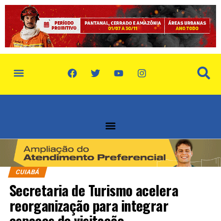
política de privacidade
quem somos
CUIABÁ
Secretaria de Turismo acelera
reorganização para integrar
espaços de visitação