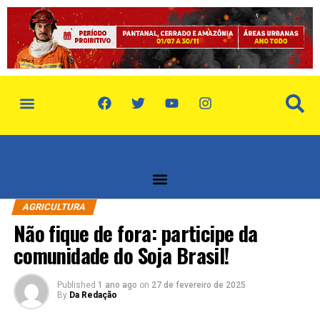
política de privacidade
quem somos
AGRICULTURA
Não fique de fora: participe da
comunidade do Soja Brasil!
Published
1 ano ago
on
27 de fevereiro de 2025
By
Da Redação