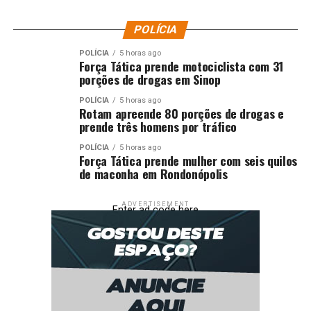
Fonte: Canal Rural
POLÍCIA
Comentários
POLÍCIA
5 horas ago
Força Tática prende motociclista com 31
porções de drogas em Sinop
RELATED TOPICS:
AGRICULTURA
BRASIL
COMUNIDADE
DESTAQUE
FIQUE
FORA
NÃO
PARTICIPE
SOJA
POLÍCIA
5 horas ago
Rotam apreende 80 porções de drogas e
UP NEXT
prende três homens por tráfico
Parceiros do projeto Soja Brasil acompanham a colheita
pelo país
POLÍCIA
5 horas ago
Força Tática prende mulher com seis quilos
DON'T MISS
de maconha em Rondonópolis
Projeto leva capacitação, maquinas e equipamentos
para comunidades rurais
ADVERTISEMENT
Enter ad code here