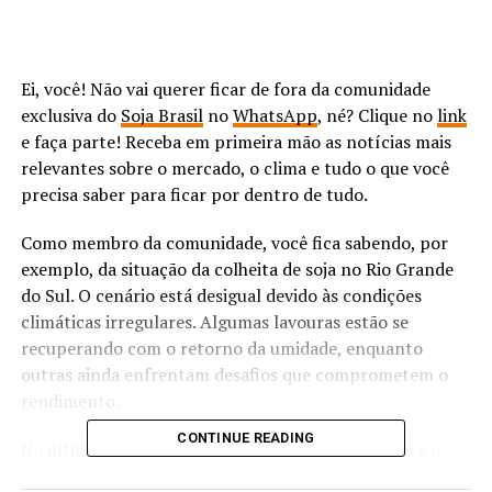
Ei, você! Não vai querer ficar de fora da comunidade
exclusiva do
Soja Brasil
no
WhatsApp
, né? Clique no
link
e faça parte! Receba em primeira mão as notícias mais
relevantes sobre o mercado, o clima e tudo o que você
precisa saber para ficar por dentro de tudo.
Como membro da comunidade, você fica sabendo, por
exemplo, da situação da colheita de soja no Rio Grande
do Sul. O cenário está desigual devido às condições
climáticas irregulares. Algumas lavouras estão se
recuperando com o retorno da umidade, enquanto
outras ainda enfrentam desafios que comprometem o
rendimento.
CONTINUE READING
Na última semana, a combinação de calor intenso e a
falta de chuvas trouxe alívio para algumas lavouras,