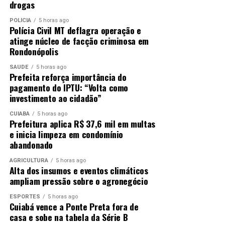
drogas
POLÍCIA
5 horas ago
Polícia Civil MT deflagra operação e
atinge núcleo de facção criminosa em
Rondonópolis
SAÚDE
5 horas ago
Prefeita reforça importância do
pagamento do IPTU: “Volta como
investimento ao cidadão”
CUIABÁ
5 horas ago
Prefeitura aplica R$ 37,6 mil em multas
e inicia limpeza em condomínio
abandonado
AGRICULTURA
5 horas ago
Alta dos insumos e eventos climáticos
ampliam pressão sobre o agronegócio
ESPORTES
5 horas ago
Cuiabá vence a Ponte Preta fora de
casa e sobe na tabela da Série B