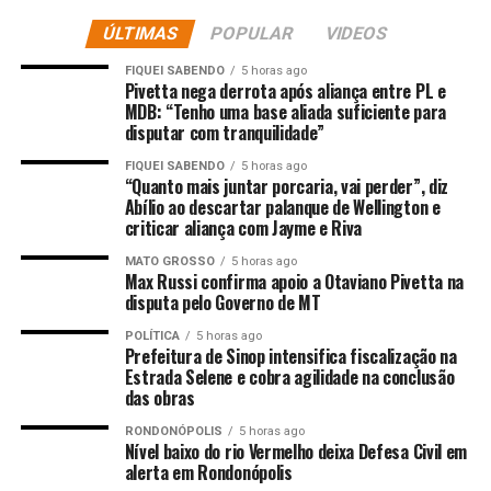
favorecendo aquelas em floração ou no processo de
ÚLTIMAS
POPULAR
VIDEOS
enchimento de grãos. Porém, o cenário varia de região
para região. Áreas no final do ciclo da soja já não têm
FIQUEI SABENDO
5 horas ago
mais potencial de recuperação devido aos danos
Pivetta nega derrota após aliança entre PL e
MDB: “Tenho uma base aliada suficiente para
causados pelo clima severo.
disputar com tranquilidade”
Fique por dentro na comunidade
FIQUEI SABENDO
5 horas ago
“Quanto mais juntar porcaria, vai perder”, diz
Abílio ao descartar palanque de Wellington e
do Soja Brasil!
criticar aliança com Jayme e Riva
Em algumas propriedades, a colheita está sendo mais
MATO GROSSO
5 horas ago
Max Russi confirma apoio a Otaviano Pivetta na
demorada, com máquinas levando mais de duas horas
disputa pelo Governo de MT
para encher um graneleiro, enquanto, em um ano
normal, esse tempo seria de apenas 20 a 25 minutos. A
POLÍTICA
5 horas ago
Prefeitura de Sinop intensifica fiscalização na
produtividade nas áreas mais afetadas está bem abaixo
Estrada Selene e cobra agilidade na conclusão
do esperado, com médias de apenas 228 a 230 kg por
das obras
hectare – três a quatro sacos por hectare, um
RONDONÓPOLIS
5 horas ago
rendimento muito abaixo do ideal.
Nível baixo do rio Vermelho deixa Defesa Civil em
alerta em Rondonópolis