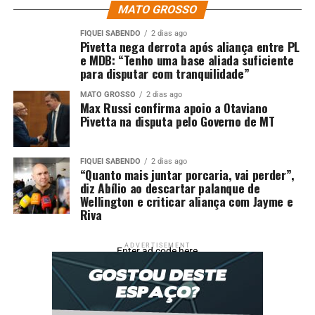
MATO GROSSO
DON'T MISS
Salas de aulas de Cuiabá serão monitoradas por
FIQUEI SABENDO
2 dias ago
câmeras para prevenir ocorrências de bullying
Pivetta nega derrota após aliança entre PL
e MDB: “Tenho uma base aliada suficiente
para disputar com tranquilidade”
MATO GROSSO
2 dias ago
Max Russi confirma apoio a Otaviano
Pivetta na disputa pelo Governo de MT
FIQUEI SABENDO
2 dias ago
“Quanto mais juntar porcaria, vai perder”,
diz Abílio ao descartar palanque de
Wellington e criticar aliança com Jayme e
Riva
ADVERTISEMENT
Enter ad code here