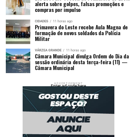
alerta sobre golpes, falsas promoções e
compras por impulso
CIDADES
11 horas ago
Primavera do Leste recebe Aula Magna de
formação de novos soldados da Polícia
Militar
VÁRZEA GRANDE
11 horas ago
Câmara Municipal divulga Ordem do Dia da
sessão ordinária desta terça-feira (11) —
Câmara Municipal
ADVERTISEMENT
Enter ad code here