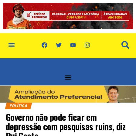
política de privacidade
quem somos
POLÍTICA
Governo não pode ficar em
depressão com pesquisas ruins, diz
Rui Costa