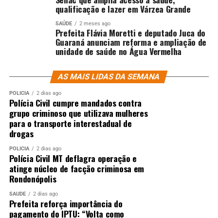
qualificação e lazer em Várzea Grande
SAÚDE
2 meses ago
Prefeita Flávia Moretti e deputado Juca do
Guaraná anunciam reforma e ampliação de
unidade de saúde no Água Vermelha
AS MAIS LIDAS DA SEMANA
POLÍCIA
2 dias ago
Polícia Civil cumpre mandados contra
grupo criminoso que utilizava mulheres
para o transporte interestadual de
drogas
POLÍCIA
2 dias ago
Polícia Civil MT deflagra operação e
atinge núcleo de facção criminosa em
Rondonópolis
SAÚDE
2 dias ago
Prefeita reforça importância do
pagamento do IPTU: “Volta como