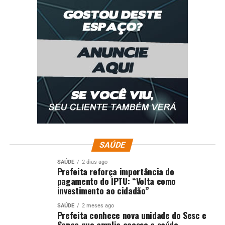
SAÚDE
SAÚDE
2 dias ago
Prefeita reforça importância do
pagamento do IPTU: “Volta como
investimento ao cidadão”
SAÚDE
2 meses ago
Prefeita conhece nova unidade do Sesc e
Senac que amplia acesso a saúde,