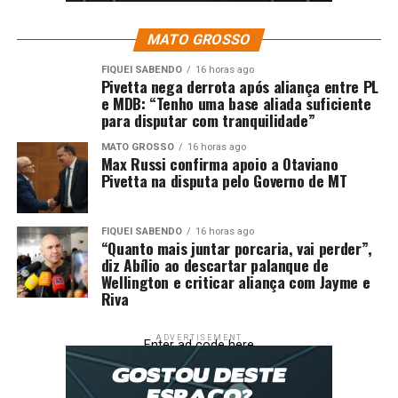
MATO GROSSO
RELATED TOPICS:
ABILIO
APOIA
ARSEC
CRITICA
DESTAQUE
EDUCAÇÃO
EXTINÇÃO
MAYSA
PARA
FIQUEI SABENDO
16 horas ago
Pivetta nega derrota após aliança entre PL
POLÍTICA
PROPOSTA
e MDB: “Tenho uma base aliada suficiente
para disputar com tranquilidade”
UP NEXT
Campanha quer proteger crianças e adolescentes no
carnaval
MATO GROSSO
16 horas ago
Max Russi confirma apoio a Otaviano
Pivetta na disputa pelo Governo de MT
DON'T MISS
Botelho rejeita bilionários e defende candidatura dentro
da base de Mauro Mendes
FIQUEI SABENDO
16 horas ago
“Quanto mais juntar porcaria, vai perder”,
diz Abílio ao descartar palanque de
Wellington e criticar aliança com Jayme e
Riva
ADVERTISEMENT
Enter ad code here