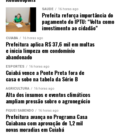
SAÚDE
16 horas ago
Prefeita reforça importância do
pagamento do IPTU: “Volta como
investimento ao cidadão”
CUIABÁ
16 horas ago
Prefeitura aplica R$ 37,6 mil em multas
e inicia limpeza em condomínio
abandonado
ESPORTES
16 horas ago
Cuiabá vence a Ponte Preta fora de
casa e sobe na tabela da Série B
AGRICULTURA
16 horas ago
Alta dos insumos e eventos climáticos
ampliam pressão sobre o agronegócio
FIQUEI SABENDO
16 horas ago
Prefeitura avança no Programa Casa
Cuiabana com aprovação de 1,2 mil
novas moradias em Cuiabá