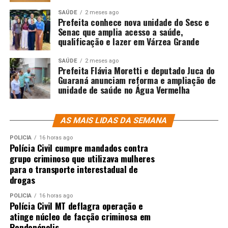
SAÚDE
2 meses ago
Prefeita conhece nova unidade do Sesc e
Senac que amplia acesso a saúde,
qualificação e lazer em Várzea Grande
SAÚDE
2 meses ago
Prefeita Flávia Moretti e deputado Juca do
Guaraná anunciam reforma e ampliação de
unidade de saúde no Água Vermelha
AS MAIS LIDAS DA SEMANA
POLÍCIA
16 horas ago
Polícia Civil cumpre mandados contra
grupo criminoso que utilizava mulheres
para o transporte interestadual de
drogas
POLÍCIA
16 horas ago
Polícia Civil MT deflagra operação e
atinge núcleo de facção criminosa em
Rondonópolis