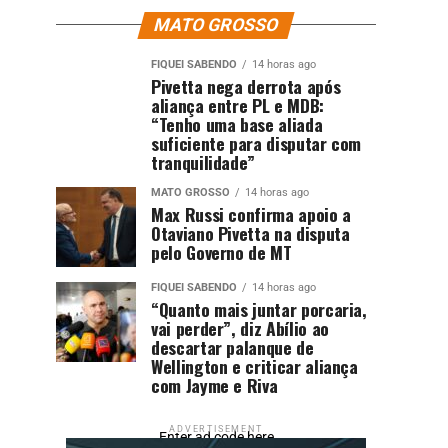
MATO GROSSO
FIQUEI SABENDO
14 horas ago
Pivetta nega derrota após
aliança entre PL e MDB:
“Tenho uma base aliada
suficiente para disputar com
tranquilidade”
MATO GROSSO
14 horas ago
Max Russi confirma apoio a
Otaviano Pivetta na disputa
pelo Governo de MT
FIQUEI SABENDO
14 horas ago
“Quanto mais juntar porcaria,
vai perder”, diz Abílio ao
descartar palanque de
Wellington e criticar aliança
com Jayme e Riva
ADVERTISEMENT
Enter ad code here