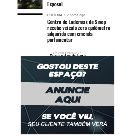
Exposul
POLÍTICA
2 horas ago
Centro de Endemias de Sinop
recebe veículo zero quilômetro
adquirido com emenda
parlamentar
ADVERTISEMENT
Enter ad code here