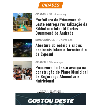
CIDADES
CIDADES
52 minutos ago
Prefeitura de Primavera do
Leste entrega revitalização da
Biblioteca Infantil Carlos
Drummond de Andrade
RONDONÓPOLIS
2 horas ago
Abertura do rodeio e shows
nacionais lotam o terceiro dia
da Exposul
CIDADES
3 horas ago
Primavera do Leste avança na
construção do Plano Municipal
de Segurança Alimentar e
Nutricional
ADVERTISEMENT
Enter ad code here