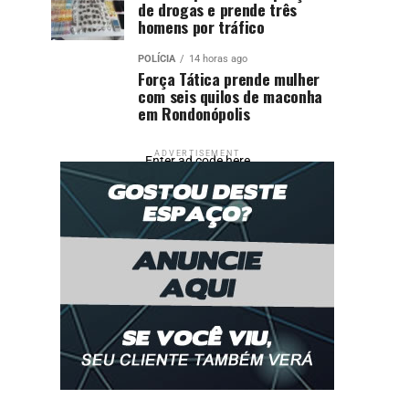
de drogas e prende três
homens por tráfico
POLÍCIA
14 horas ago
Força Tática prende mulher
com seis quilos de maconha
em Rondonópolis
ADVERTISEMENT
Enter ad code here