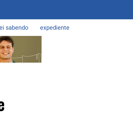
uei sabendo
expediente
e