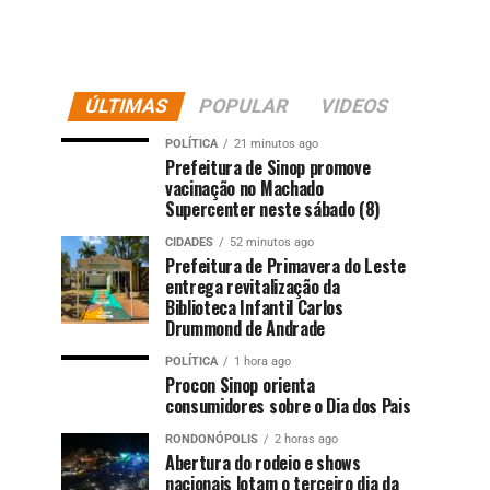
ÚLTIMAS
POPULAR
VIDEOS
POLÍTICA
21 minutos ago
Prefeitura de Sinop promove
vacinação no Machado
Supercenter neste sábado (8)
CIDADES
52 minutos ago
Prefeitura de Primavera do Leste
entrega revitalização da
Biblioteca Infantil Carlos
Drummond de Andrade
POLÍTICA
1 hora ago
Procon Sinop orienta
consumidores sobre o Dia dos Pais
RONDONÓPOLIS
2 horas ago
Abertura do rodeio e shows
nacionais lotam o terceiro dia da