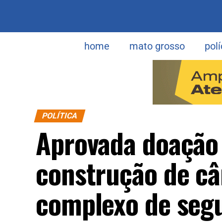
home
mato grosso
polí
POLÍTICA
Aprovada doação 
construção de câ
complexo de seg